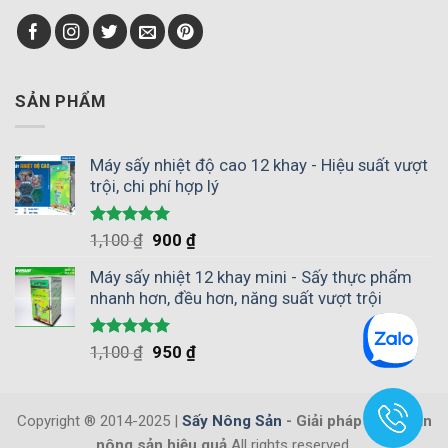
giữ
nghiệp
phơi
được
giúp
nắng
hương
chủ
vị
động
tự
mùa
nhiên
SẢN PHẨM
vụ
không?
Máy sấy nhiệt độ cao 12 khay - Hiệu suất vượt
trội, chi phí hợp lý
Được xếp
1,100
₫
900
₫
hạng
5.00
5 sao
Máy sấy nhiệt 12 khay mini - Sấy thực phẩm
nhanh hơn, đều hơn, năng suất vượt trội
Được xếp
1,100
₫
950
₫
hạng
5.00
5 sao
Copyright ® 2014-2025 |
Sấy Nông Sản
- Giải pháp bảo quản
nông sản hiệu quả
All rights reserved.