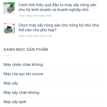
cho
nào?
sấy
Cách tính hiệu quả đầu tư máy sấy nông sản
dây
nông
cho hộ kinh doanh và doanh nghiệp nhỏ
chuyền
sản
sản
Chức năng bình luận bị tắt
ở
giúp
xuất
Cách
bảo
giúp
tính
Chọn máy sấy nông sản cho nông hộ nhỏ như
quản
giữ
hiệu
thế nào cho phù hợp?
mùa
màu,
quả
màng,
giữ
Chức năng bình luận bị tắt
ở
đầu
tránh
chất
Chọn
tư
cảnh
lượng
máy
máy
được
và
sấy
DANH MỤC SẢN PHẨM
sấy
mùa
tăng
nông
nông
mất
giá
sản
sản
giá
trị
cho
cho
Máy chiên chân không
thành
nông
hộ
phẩm
hộ
kinh
Máy rửa sục khí ozone
nhỏ
doanh
như
và
Máy sấy
thế
doanh
nào
nghiệp
cho
Máy sấy chân không
nhỏ
phù
hợp?
Máy sấy lạnh