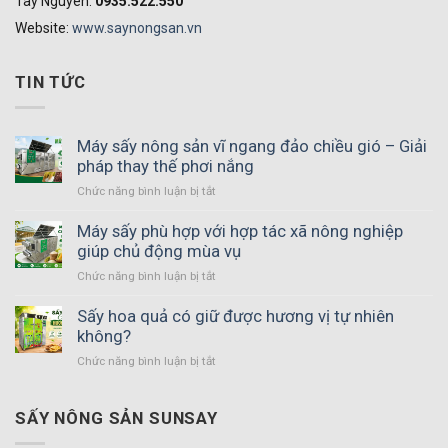
Tây Nguyên:
0935.522.550
Website:
www.saynongsan.vn
TIN TỨC
Máy sấy nông sản vĩ ngang đảo chiều gió – Giải
pháp thay thế phơi nắng
Chức năng bình luận bị tắt
ở
Máy
sấy
Máy sấy phù hợp với hợp tác xã nông nghiệp
nông
giúp chủ động mùa vụ
sản
Chức năng bình luận bị tắt
ở
vĩ
Máy
ngang
sấy
Sấy hoa quả có giữ được hương vị tự nhiên
đảo
phù
không?
chiều
hợp
gió
Chức năng bình luận bị tắt
ở
với
–
Sấy
hợp
Giải
hoa
tác
pháp
quả
SẤY NÔNG SẢN SUNSAY
xã
thay
có
nông
thế