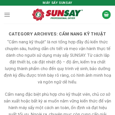
Skip
MÁY SẤY SUNSAY
to
content
CATEGORY ARCHIVES:
CẨM NANG KỸ THUẬT
“Cẩm nang kỹ thuật” là nơi tổng hợp đầy đủ kiến thức
chuyên sâu, hướng dẫn chi tiết và mẹo vận hành thực tế
dành cho người sử dụng máy sấy SUNSAY. Từ cách lắp
đặt thiết bị, cài đặt nhiệt độ – độ ẩm, kiểm tra chất
lượng thành phẩm cho đến quy trình vệ sinh, bảo dưỡng
định kỳ đều được trình bày rõ ràng, có hình ảnh minh hoạ
và ngôn ngữ dễ hiểu.
Cẩm nang đặc biệt phù hợp cho kỹ thuật viên, chủ cơ sở
sản xuất hoặc bất kỳ ai muốn nắm vững kiến thức để vận
hành máy sấy một cách an toàn, ổn định và đạt hiệu
suất tối ưu. Ngoài ra, chuyên mục còn cung cấp giải