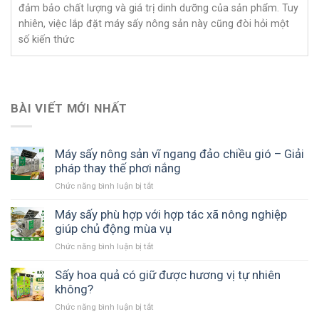
đảm bảo chất lượng và giá trị dinh dưỡng của sản phẩm. Tuy
nhiên, việc lắp đặt máy sấy nông sản này cũng đòi hỏi một
số kiến thức
BÀI VIẾT MỚI NHẤT
Máy sấy nông sản vĩ ngang đảo chiều gió – Giải
pháp thay thế phơi nắng
Chức năng bình luận bị tắt
ở
Máy
sấy
Máy sấy phù hợp với hợp tác xã nông nghiệp
nông
giúp chủ động mùa vụ
sản
Chức năng bình luận bị tắt
ở
vĩ
Máy
ngang
sấy
Sấy hoa quả có giữ được hương vị tự nhiên
đảo
phù
không?
chiều
hợp
gió
Chức năng bình luận bị tắt
ở
với
–