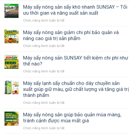
Sấy
hợp
Giải
hoa
Máy sấy nông sản sấy khô nhanh SUNSAY – Tối
tác
pháp
quả
ưu thời gian và năng suất sản xuất
xã
thay
có
nông
thế
Chức năng bình luận bị tắt
ở
giữ
nghiệp
phơi
Máy
được
giúp
nắng
sấy
Máy sấy nông sản giảm chi phí bảo quản và
hương
chủ
nông
nâng cao giá trị sản phẩm
vị
động
sản
tự
mùa
Chức năng bình luận bị tắt
ở
sấy
nhiên
vụ
Máy
khô
không?
sấy
Máy sấy nông sản SUNSAY tiết kiệm chi phí như
nhanh
nông
thế nào?
SUNSAY
sản
–
Chức năng bình luận bị tắt
ở
giảm
Tối
Máy
chi
ưu
sấy
Máy sấy lạnh sấy chuẩn cho dây chuyền sản
phí
thời
nông
xuất giúp giữ màu, giữ chất lượng và tăng giá trị
bảo
gian
sản
thành phẩm
quản
và
SUNSAY
và
năng
Chức năng bình luận bị tắt
ở
tiết
nâng
suất
Máy
kiệm
cao
sản
sấy
Máy sấy nông sản giúp bảo quản mùa màng,
chi
giá
xuất
lạnh
tránh cảnh được mùa mất giá
phí
trị
sấy
như
sản
Chức năng bình luận bị tắt
ở
chuẩn
thế
phẩm
Máy