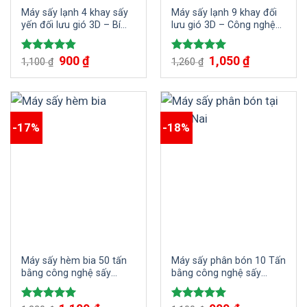
Máy sấy lạnh 4 khay sấy
Máy sấy lạnh 9 khay đối
yến đối lưu gió 3D – Bí
lưu gió 3D – Công nghệ
quyết sấy khô tổ yến
sấy hiện đại, hiệu suất
đồng đều, nâng cao giá
vượt trội
900
₫
1,050
₫
Được xếp
Được xếp
trị với công nghệ hiện đại
1,100
₫
1,260
₫
hạng
4.83
hạng
5.00
5 sao
5 sao
-17%
-18%
Máy sấy hèm bia 50 tấn
Máy sấy phân bón 10 Tấn
bằng công nghệ sấy
bằng công nghệ sấy
thùng quay
thùng quay