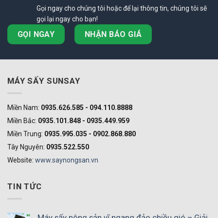
Gọi ngay cho chúng tôi hoặc để lại thông tin, chúng tôi sẽ
gọi lại ngay cho bạn!
GỌI NGAY
NHẬN BÁO GIÁ
MÁY SẤY SUNSAY
Miền Nam:
0935.626.585 - 094.110.8888
Miền Bắc:
0935.101.848 - 0935.449.959
Miền Trung:
0935.995.035 - 0902.868.880
Tây Nguyên:
0935.522.550
Website:
www.saynongsan.vn
TIN TỨC
Máy sấy nông sản vĩ ngang đảo chiều gió – Giải