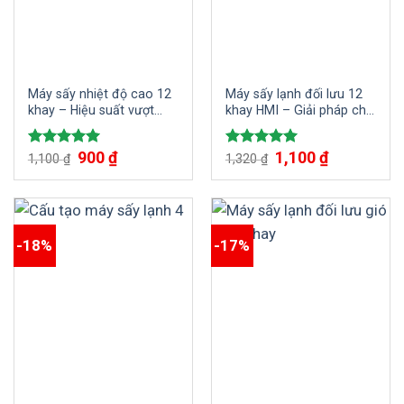
Máy sấy nhiệt độ cao 12
Máy sấy lạnh đối lưu 12
khay – Hiệu suất vượt
khay HMI – Giải pháp chế
trội, chi phí hợp lý
biến trái cây khô hiệu quả
900
₫
1,100
₫
Được xếp
Được xếp
1,100
₫
1,320
₫
hạng
5.00
hạng
5.00
5 sao
5 sao
-18%
-17%