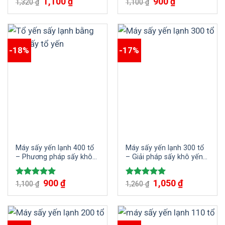
1,100
₫
900
₫
Được xếp
Được xếp
1,320
₫
1,100
₫
hạng
5.00
hạng
5.00
5 sao
5 sao
-18%
-17%
Máy sấy yến lạnh 400 tổ
Máy sấy yến lạnh 300 tổ
– Phương pháp sấy khô
– Giải pháp sấy khô yến
yến trắng đẹp
trắng đẹp
900
₫
1,050
₫
Được xếp
Được xếp
1,100
₫
1,260
₫
hạng
5.00
hạng
5.00
5 sao
5 sao