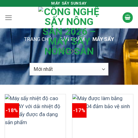
Skip
MÁY SẤY SUNSAY
to
content
TRANG CHỦ
/
SẢN PHẨM
/
MÁY SẤY
LỌC
-18%
-17%