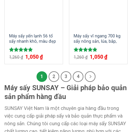
Máy sấy yến lạnh 56 tổ
Máy sấy vĩ ngang 700 kg
sấy nhanh khô, màu đẹp
sấy nông sản, lúa, bắp,
1,050
₫
1,050
₫
Được xếp
Được xếp
1,260
₫
1,260
₫
hạng
5.00
hạng
4.80
5 sao
5 sao
1
2
3
4
Máy sấy SUNSAY – Giải pháp bảo quản
sản phẩm hàng đầu
SUNSAY Việt Nam là một chuyên gia hàng đầu trong
việc cung cấp giải pháp sấy và bảo quản thực phẩm và
nông sản. Chúng tôi cung cấp các loại máy sấy SUNSAY
chất lượng cao, tiết kiệm năng lượng, phù hợp với các