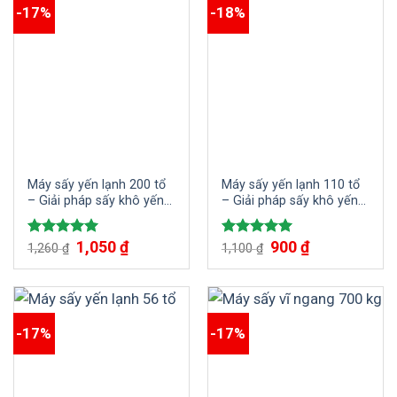
-17%
-18%
Máy sấy yến lạnh 200 tổ
Máy sấy yến lạnh 110 tổ
– Giải pháp sấy khô yến
– Giải pháp sấy khô yến
trắng đẹp
hiệu quả
1,050
₫
900
₫
Được xếp
Được xếp
1,260
₫
1,100
₫
hạng
5.00
hạng
5.00
5 sao
5 sao
-17%
-17%