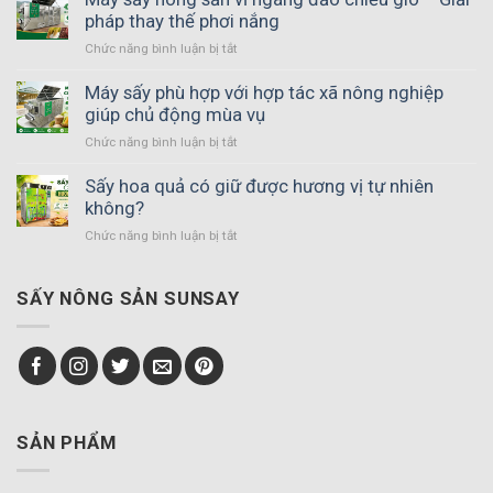
pháp thay thế phơi nắng
Chức năng bình luận bị tắt
ở
Máy
sấy
Máy sấy phù hợp với hợp tác xã nông nghiệp
nông
giúp chủ động mùa vụ
sản
Chức năng bình luận bị tắt
ở
vĩ
Máy
ngang
sấy
Sấy hoa quả có giữ được hương vị tự nhiên
đảo
phù
không?
chiều
hợp
gió
Chức năng bình luận bị tắt
ở
với
–
Sấy
hợp
Giải
hoa
tác
pháp
quả
SẤY NÔNG SẢN SUNSAY
xã
thay
có
nông
thế
giữ
nghiệp
phơi
được
giúp
nắng
hương
chủ
vị
động
tự
mùa
nhiên
SẢN PHẨM
vụ
không?