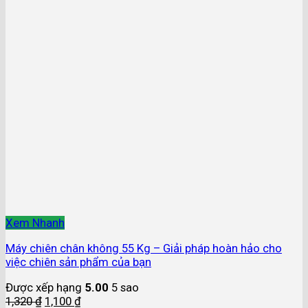
Xem Nhanh
Máy chiên chân không 55 Kg – Giải pháp hoàn hảo cho
việc chiên sản phẩm của bạn
Được xếp hạng
5.00
5 sao
1,320
₫
1,100
₫