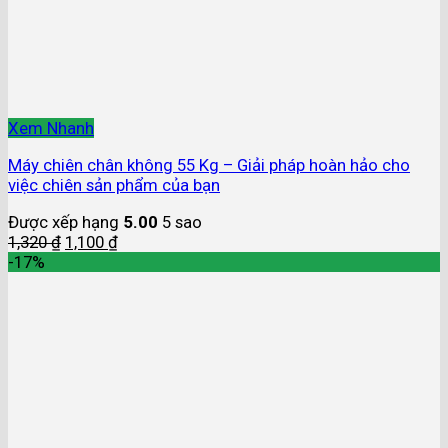
Xem Nhanh
Máy chiên chân không 55 Kg – Giải pháp hoàn hảo cho
việc chiên sản phẩm của bạn
Được xếp hạng
5.00
5 sao
1,320
₫
1,100
₫
-17%