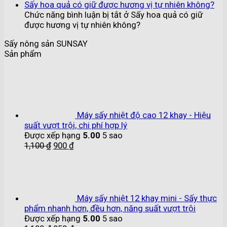
Sấy hoa quả có giữ được hương vị tự nhiên không?
Chức năng bình luận bị tắt
ở Sấy hoa quả có giữ
được hương vị tự nhiên không?
Sấy nông sản SUNSAY
Sản phẩm
Máy sấy nhiệt độ cao 12 khay - Hiệu
suất vượt trội, chi phí hợp lý
Được xếp hạng
5.00
5 sao
1,100
₫
900
₫
Máy sấy nhiệt 12 khay mini - Sấy thực
phẩm nhanh hơn, đều hơn, năng suất vượt trội
Được xếp hạng
5.00
5 sao