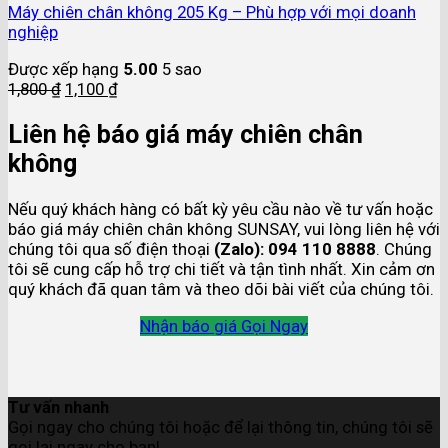
Máy chiên chân không 205 Kg – Phù hợp với mọi doanh
nghiệp
Được xếp hạng
5.00
5 sao
1,800
₫
1,100
₫
Liên hệ báo giá máy chiên chân
không
Nếu quý khách hàng có bất kỳ yêu cầu nào về tư vấn hoặc
báo giá máy chiên chân không SUNSAY, vui lòng liên hệ với
chúng tôi qua số điện thoại
(Zalo): 094 110 8888
. Chúng
tôi sẽ cung cấp hỗ trợ chi tiết và tận tình nhất. Xin cảm ơn
quý khách đã quan tâm và theo dõi bài viết của chúng tôi.
Nhận báo giá
Gọi Ngay
Tư vấn nhanh
Gọi ngay cho chúng tôi hoặc để lại thông tin, chúng tôi sẽ
gọi lại ngay cho bạn!