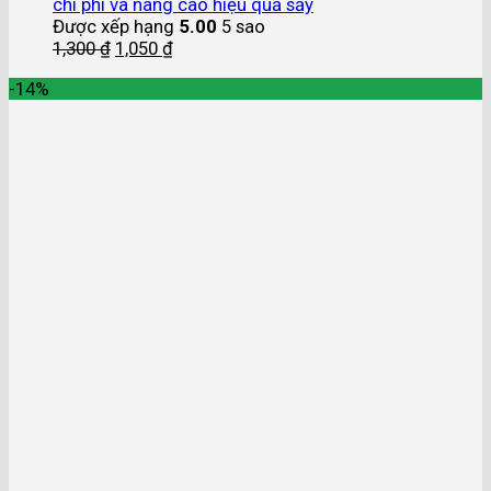
chi phí và nâng cao hiệu quả sấy
Được xếp hạng
5.00
5 sao
1,300
₫
1,050
₫
-14%