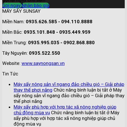
Gọi ngay
Nhận báo giá
MÁY SẤY SUNSAY
Miền Nam:
0935.626.585 - 094.110.8888
Miền Bắc:
0935.101.848 - 0935.449.959
Miền Trung:
0935.995.035 - 0902.868.880
Tây Nguyên:
0935.522.550
Website:
www.saynongsan.vn
Tin Tức
Máy sấy nông sản vĩ ngang đảo chiều gió – Giải pháp
thay thế phơi nắng
Chức năng bình luận bị tắt
ở Máy
sấy nông sản vĩ ngang đảo chiều gió – Giải pháp thay
thế phơi nắng
Máy sấy phù hợp với hợp tác xã nông nghiệp giúp
chủ động mùa vụ
Chức năng bình luận bị tắt
ở Máy
sấy phù hợp với hợp tác xã nông nghiệp giúp chủ
động mùa vụ