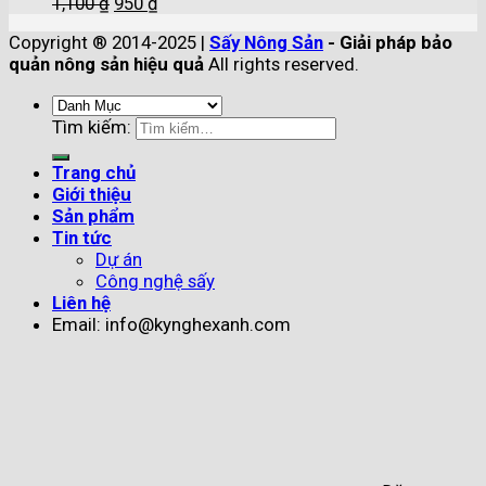
1,100
₫
950
₫
Copyright ® 2014-2025 |
Sấy Nông Sản
- Giải pháp bảo
quản nông sản hiệu quả
All rights reserved.
Tìm kiếm:
Trang chủ
Giới thiệu
Sản phẩm
Tin tức
Dự án
Công nghệ sấy
Liên hệ
Email: info@kynghexanh.com