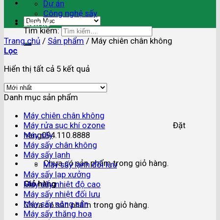
Dự án
Công nghệ sấy
Liên hệ
Tìm kiếm:
Trang chủ
/
Sản phẩm
/
Máy chiên chân không
Lọc
Hiển thị tất cả 5 kết quả
Danh mục sản phẩm
Máy chiên chân không
Máy rửa sục khí ozone
Đặt
Máy sấy
hàng
094.110.8888
Máy sấy chân không
Máy sấy lạnh
Chưa có sản phẩm trong giỏ hàng.
Máy sấy lạnh đối lưu
Máy sấy lạp xưởng
Giỏ hàng
Máy sấy nhiệt độ cao
Máy sấy nhiệt đối lưu
Máy sấy nông sản
Chưa có sản phẩm trong giỏ hàng.
Máy sấy thăng hoa