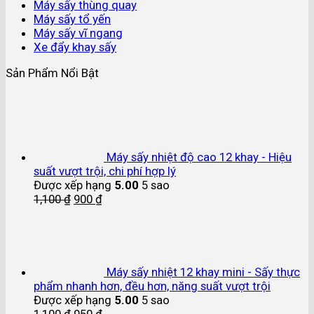
Máy sấy thùng quay
Máy sấy tổ yến
Máy sấy vĩ ngang
Xe đẩy khay sấy
Sản Phẩm Nổi Bật
Máy sấy nhiệt độ cao 12 khay - Hiệu
suất vượt trội, chi phí hợp lý
Được xếp hạng
5.00
5 sao
1,100
₫
900
₫
Máy sấy nhiệt 12 khay mini - Sấy thực
phẩm nhanh hơn, đều hơn, năng suất vượt trội
Được xếp hạng
5.00
5 sao