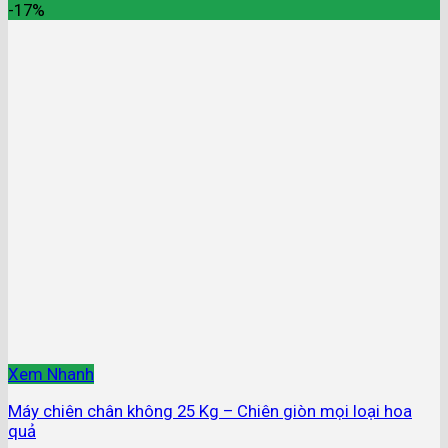
-17%
Xem Nhanh
Máy chiên chân không 25 Kg – Chiên giòn mọi loại hoa
quả