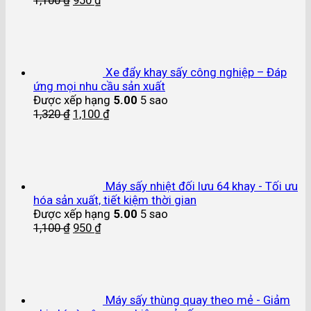
1,100
₫
950
₫
Xe đẩy khay sấy công nghiệp – Đáp
ứng mọi nhu cầu sản xuất
Được xếp hạng
5.00
5 sao
1,320
₫
1,100
₫
Máy sấy nhiệt đối lưu 64 khay - Tối ưu
hóa sản xuất, tiết kiệm thời gian
Được xếp hạng
5.00
5 sao
1,100
₫
950
₫
Máy sấy thùng quay theo mẻ - Giảm