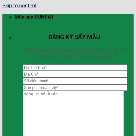
Skip to content
Máy sấy SUNSAY
ĐĂNG KÝ SẤY MẪU
Bạn đang cần sấy mẫu sản phẩm của mình. Hãy để
lại thông tin chúng tôi sẽ liên hệ lại ngay.