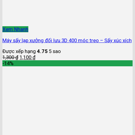
Xem Nhanh
Máy sấy lạp xưởng đối lưu 3D 400 móc treo – Sấy xúc xích
Được xếp hạng
4.75
5 sao
1,300
₫
1,100
₫
-14%