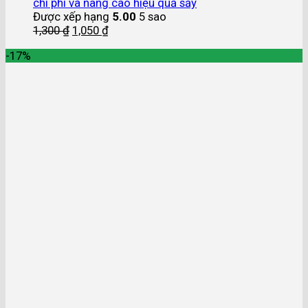
chi phí và nâng cao hiệu quả sấy
Được xếp hạng
5.00
5 sao
1,300
₫
1,050
₫
-17%