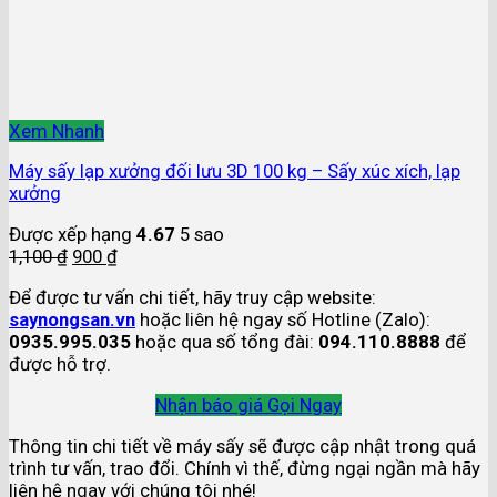
Xem Nhanh
Máy sấy lạp xưởng đối lưu 3D 100 kg – Sấy xúc xích, lạp
xưởng
Được xếp hạng
4.67
5 sao
1,100
₫
900
₫
Để được tư vấn chi tiết, hãy truy cập website:
saynongsan.vn
hoặc liên hệ ngay số Hotline (Zalo):
0935.995.035
hoặc qua số tổng đài:
094.110.8888
để
được hỗ trợ.
Nhận báo giá
Gọi Ngay
Thông tin chi tiết về máy sấy sẽ được cập nhật trong quá
trình tư vấn, trao đổi. Chính vì thế, đừng ngại ngần mà hãy
liên hệ ngay với chúng tôi nhé!