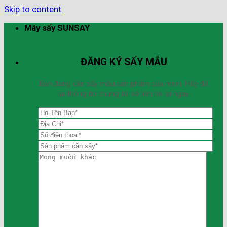
Skip to content
Máy sấy SUNSAY
ĐĂNG KÝ SẤY MẪU
Bạn đang cần sấy mẫu sản phẩm của mình. Hãy để
lại thông tin chúng tôi sẽ liên hệ lại ngay.