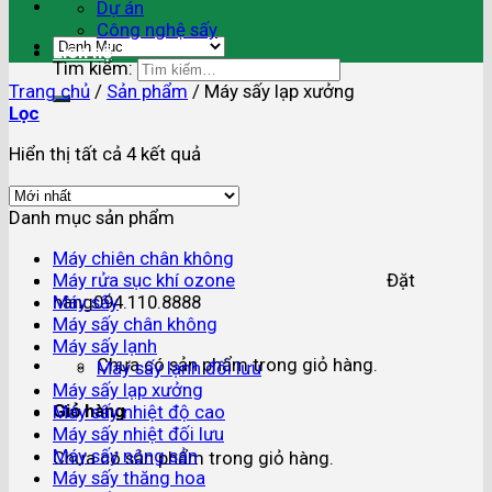
Dự án
Công nghệ sấy
Liên hệ
Tìm kiếm:
Trang chủ
/
Sản phẩm
/
Máy sấy lạp xưởng
Lọc
Hiển thị tất cả 4 kết quả
Danh mục sản phẩm
Máy chiên chân không
Máy rửa sục khí ozone
Đặt
Máy sấy
hàng
094.110.8888
Máy sấy chân không
Máy sấy lạnh
Chưa có sản phẩm trong giỏ hàng.
Máy sấy lạnh đối lưu
Máy sấy lạp xưởng
Giỏ hàng
Máy sấy nhiệt độ cao
Máy sấy nhiệt đối lưu
Máy sấy nông sản
Chưa có sản phẩm trong giỏ hàng.
Máy sấy thăng hoa