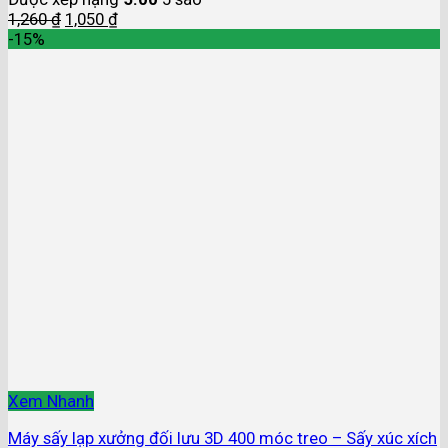
1,260
₫
1,050
₫
-15%
Xem Nhanh
Máy sấy lạp xưởng đối lưu 3D 400 móc treo – Sấy xúc xích