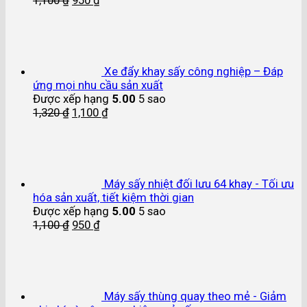
1,100
₫
950
₫
Xe đẩy khay sấy công nghiệp – Đáp
ứng mọi nhu cầu sản xuất
Được xếp hạng
5.00
5 sao
1,320
₫
1,100
₫
Máy sấy nhiệt đối lưu 64 khay - Tối ưu
hóa sản xuất, tiết kiệm thời gian
Được xếp hạng
5.00
5 sao
1,100
₫
950
₫
Máy sấy thùng quay theo mẻ - Giảm