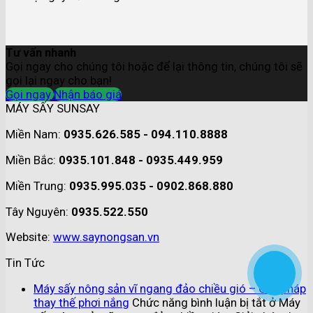
Tư vấn nhanh
Gọi ngay cho chúng tôi hoặc để lại thông tin, chúng tôi sẽ
gọi lại ngay cho bạn!
Gọi ngay
Nhận báo giá
MÁY SẤY SUNSAY
Miền Nam:
0935.626.585 - 094.110.8888
Miền Bắc:
0935.101.848 - 0935.449.959
Miền Trung:
0935.995.035 - 0902.868.880
Tây Nguyên:
0935.522.550
Website:
www.saynongsan.vn
Tin Tức
Máy sấy nông sản vĩ ngang đảo chiều gió – Giải pháp
thay thế phơi nắng
Chức năng bình luận bị tắt
ở Máy