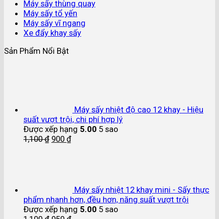
Máy sấy thùng quay
Máy sấy tổ yến
Máy sấy vĩ ngang
Xe đẩy khay sấy
Sản Phẩm Nổi Bật
Máy sấy nhiệt độ cao 12 khay - Hiệu
suất vượt trội, chi phí hợp lý
Được xếp hạng
5.00
5 sao
1,100
₫
900
₫
Máy sấy nhiệt 12 khay mini - Sấy thực
phẩm nhanh hơn, đều hơn, năng suất vượt trội
Được xếp hạng
5.00
5 sao