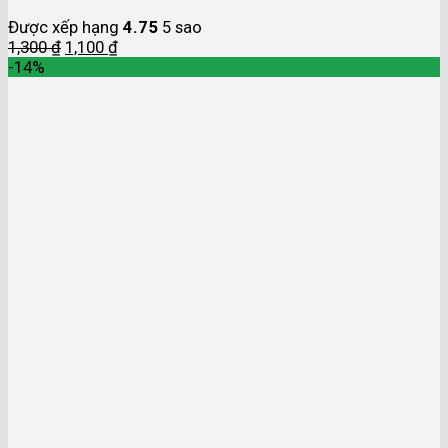
Được xếp hạng
4.75
5 sao
1,300
₫
1,100
₫
-14%