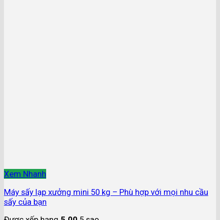
Xem Nhanh
Máy sấy lạp xưởng mini 50 kg – Phù hợp với mọi nhu cầu
sấy của bạn
Được xếp hạng
5.00
5 sao