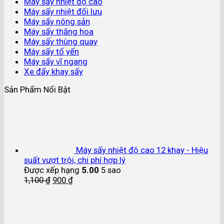
Máy sấy nhiệt độ cao
Máy sấy nhiệt đối lưu
Máy sấy nông sản
Máy sấy thăng hoa
Máy sấy thùng quay
Máy sấy tổ yến
Máy sấy vĩ ngang
Xe đẩy khay sấy
Sản Phẩm Nổi Bật
Máy sấy nhiệt độ cao 12 khay - Hiệu
suất vượt trội, chi phí hợp lý
Được xếp hạng
5.00
5 sao
1,100
₫
900
₫