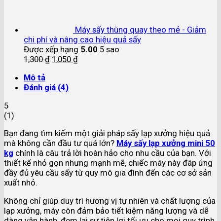
Máy sấy thùng quay theo mẻ - Giảm
chi phí và nâng cao hiệu quả sấy
Được xếp hạng
5.00
5 sao
1,300
₫
1,050
₫
Mô tả
Đánh giá (4)
5
(
1
)
Bạn đang tìm kiếm một giải pháp sấy lạp xưởng hiệu quả
mà không cần đầu tư quá lớn?
Máy sấy lạp xưởng mini 50
kg
chính là câu trả lời hoàn hảo cho nhu cầu của bạn. Với
thiết kế nhỏ gọn nhưng mạnh mẽ, chiếc máy này đáp ứng
đầy đủ yêu cầu sấy từ quy mô gia đình đến các cơ sở sản
xuất nhỏ.
Không chỉ giúp duy trì hương vị tự nhiên và chất lượng của
lạp xưởng, máy còn đảm bảo tiết kiệm năng lượng và dễ
dàng vận hành, đem lại sự tiện lợi tối ưu cho mọi quy trình