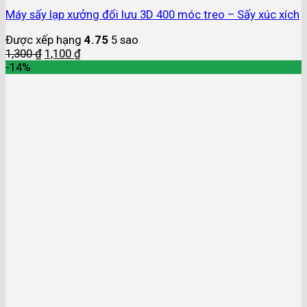
Máy sấy lạp xưởng đối lưu 3D 400 móc treo – Sấy xúc xích
Được xếp hạng
4.75
5 sao
1,300
₫
1,100
₫
-14%