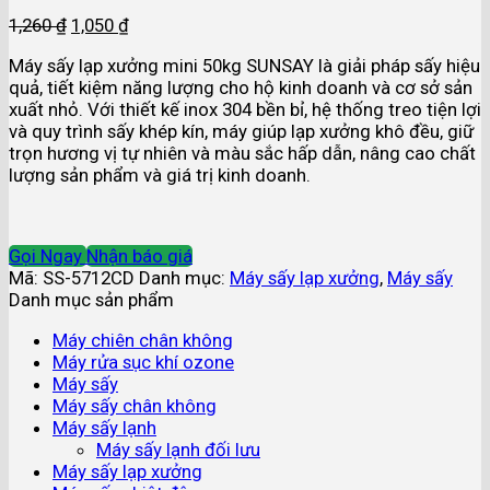
1,260
₫
1,050
₫
Máy sấy lạp xưởng mini 50kg SUNSAY là giải pháp sấy hiệu
quả, tiết kiệm năng lượng cho hộ kinh doanh và cơ sở sản
xuất nhỏ. Với thiết kế inox 304 bền bỉ, hệ thống treo tiện lợi
và quy trình sấy khép kín, máy giúp lạp xưởng khô đều, giữ
trọn hương vị tự nhiên và màu sắc hấp dẫn, nâng cao chất
lượng sản phẩm và giá trị kinh doanh.
Gọi Ngay
Nhận báo giá
Mã:
SS-5712CD
Danh mục:
Máy sấy lạp xưởng
,
Máy sấy
Danh mục sản phẩm
Máy chiên chân không
Máy rửa sục khí ozone
Máy sấy
Máy sấy chân không
Máy sấy lạnh
Máy sấy lạnh đối lưu
Máy sấy lạp xưởng