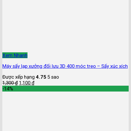
Xem Nhanh
Máy sấy lạp xưởng đối lưu 3D 400 móc treo – Sấy xúc xích
Được xếp hạng
4.75
5 sao
1,300
₫
1,100
₫
-14%