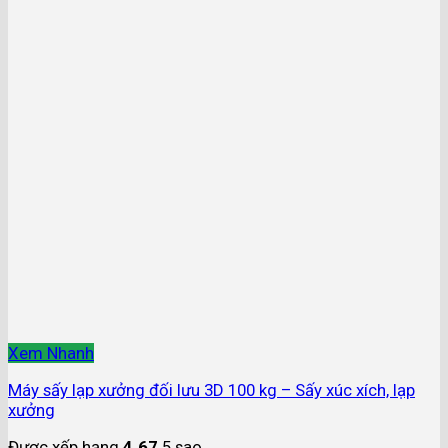
Xem Nhanh
Máy sấy lạp xưởng đối lưu 3D 100 kg – Sấy xúc xích, lạp
xưởng
Được xếp hạng
4.67
5 sao