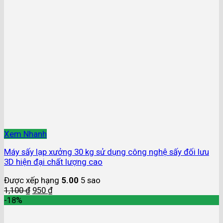
Xem Nhanh
Máy sấy lạp xưởng 30 kg sử dụng công nghệ sấy đối lưu
3D hiện đại chất lượng cao
Được xếp hạng
5.00
5 sao
1,100
₫
950
₫
-18%