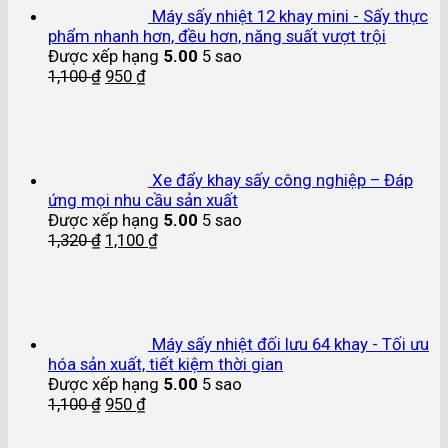
Máy sấy nhiệt 12 khay mini - Sấy thực
phẩm nhanh hơn, đều hơn, năng suất vượt trội
Được xếp hạng
5.00
5 sao
1,100
₫
950
₫
Xe đẩy khay sấy công nghiệp – Đáp
ứng mọi nhu cầu sản xuất
Được xếp hạng
5.00
5 sao
1,320
₫
1,100
₫
Máy sấy nhiệt đối lưu 64 khay - Tối ưu
hóa sản xuất, tiết kiệm thời gian
Được xếp hạng
5.00
5 sao
1,100
₫
950
₫