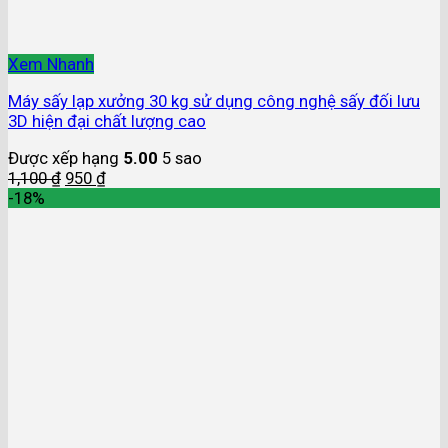
Xem Nhanh
Máy sấy lạp xưởng 30 kg sử dụng công nghệ sấy đối lưu
3D hiện đại chất lượng cao
Được xếp hạng
5.00
5 sao
1,100
₫
950
₫
-18%