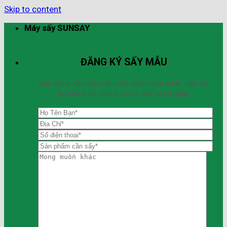
Skip to content
Máy sấy SUNSAY
ĐĂNG KÝ SẤY MẪU
Bạn đang cần sấy mẫu sản phẩm của mình. Hãy để
lại thông tin chúng tôi sẽ liên hệ lại ngay.