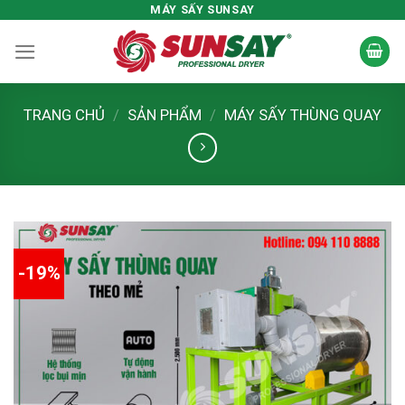
Skip
MÁY SẤY SUNSAY
to
content
TRANG CHỦ
/
SẢN PHẨM
/
MÁY SẤY THÙNG QUAY
-19%