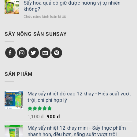
sấy
Sấy hoa quả có giữ được hương vị tự nhiên
đảo
phù
không?
chiều
hợp
gió
Chức năng bình luận bị tắt
ở
với
–
Sấy
hợp
Giải
hoa
tác
pháp
quả
SẤY NÔNG SẢN SUNSAY
xã
thay
có
nông
thế
giữ
nghiệp
phơi
được
giúp
nắng
hương
chủ
vị
động
tự
mùa
nhiên
SẢN PHẨM
vụ
không?
Máy sấy nhiệt độ cao 12 khay - Hiệu suất vượt
trội, chi phí hợp lý
Được xếp
1,100
₫
900
₫
hạng
5.00
5 sao
Máy sấy nhiệt 12 khay mini - Sấy thực phẩm
nhanh hơn, đều hơn, năng suất vượt trội