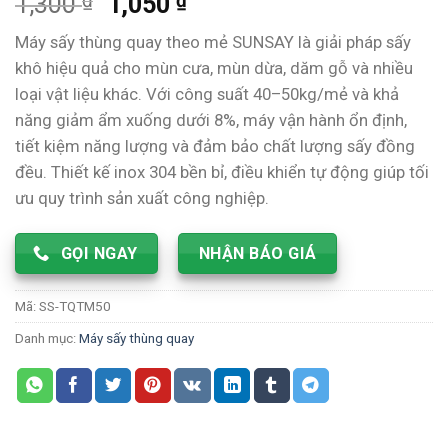
₫
₫
1,300
1,050
dựa trên
đánh giá
Máy sấy thùng quay theo mẻ SUNSAY là giải pháp sấy
khô hiệu quả cho mùn cưa, mùn dừa, dăm gỗ và nhiều
loại vật liệu khác. Với công suất 40–50kg/mẻ và khả
năng giảm ẩm xuống dưới 8%, máy vận hành ổn định,
tiết kiệm năng lượng và đảm bảo chất lượng sấy đồng
đều. Thiết kế inox 304 bền bỉ, điều khiển tự động giúp tối
ưu quy trình sản xuất công nghiệp.
GỌI NGAY
NHẬN BÁO GIÁ
Mã:
SS-TQTM50
Danh mục:
Máy sấy thùng quay