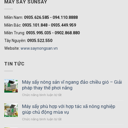
MÁY SẤY SUNSAY
Miền Nam:
0935.626.585 - 094.110.8888
Miền Bắc:
0935.101.848 - 0935.449.959
Miền Trung:
0935.995.035 - 0902.868.880
Tây Nguyên:
0935.522.550
Website:
www.saynongsan.vn
TIN TỨC
Máy sấy nông sản vĩ ngang đảo chiều gió – Giải
pháp thay thế phơi nắng
Chức năng bình luận bị tắt
ở
Máy
sấy
Máy sấy phù hợp với hợp tác xã nông nghiệp
nông
giúp chủ động mùa vụ
sản
Chức năng bình luận bị tắt
ở
vĩ
Máy
ngang