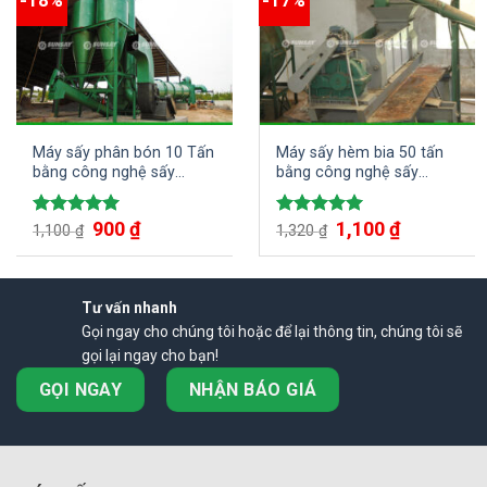
Máy sấy phân bón 10 Tấn
Máy sấy hèm bia 50 tấn
bằng công nghệ sấy
bằng công nghệ sấy
thùng quay
thùng quay
900
₫
1,100
₫
Được xếp
Được xếp
1,100
₫
1,320
₫
hạng
5.00
hạng
5.00
5 sao
5 sao
Tư vấn nhanh
Gọi ngay cho chúng tôi hoặc để lại thông tin, chúng tôi sẽ
gọi lại ngay cho bạn!
GỌI NGAY
NHẬN BÁO GIÁ