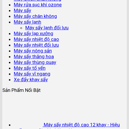
Máy rửa sục khí ozone
Máy sấy
Máy sấy chân không
Máy sấy lạnh
Máy sấy lạnh đối lưu
Máy sấy lạp xưởng
Máy sấy nhiệt độ cao
Máy sấy nhiệt đối lưu
Máy sấy nông sản
Máy sấy thăng hoa
Máy sấy thùng quay
Máy sấy tổ yến
Máy sấy vĩ ngang
Xe đẩy khay sấy
Sản Phẩm Nổi Bật
Máy sấy nhiệt độ cao 12 khay - Hiệu