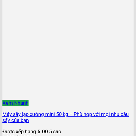
Xem Nhanh
Máy sấy lạp xưởng mini 50 kg – Phù hợp với mọi nhu cầu
sấy của bạn
Được xếp hạng
5.00
5 sao