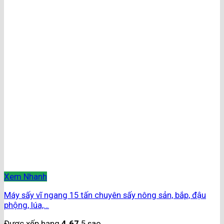
Xem Nhanh
Máy sấy vĩ ngang 15 tấn chuyên sấy nông sản, bắp, đậu
phộng, lúa,…
Được xếp hạng
4.67
5 sao