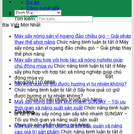
Dự án
Công nghệ sấy
Liên hệ
Tìm kiếm:
Bài Viết Mới Nhất
Máy sấy nông sản vĩ ngang đảo chiều gió – Giải pháp
thay thế phơi nắng
Chức năng bình luận bị tắt
ở Máy
sấy nông sản vĩ ngang đảo chiều gió – Giải pháp thay
thế phơi nắng
Máy sấy phù hợp với hợp tác xã nông nghiệp giúp
chủ động mùa vụ
Chức năng bình luận bị tắt
ở Máy
sấy phù hợp với hợp tác xã nông nghiệp giúp chủ
Đặt
động mùa vụ
hàng
094.110.8888
Sấy hoa quả có giữ được hương vị tự nhiên không?
Chức năng bình luận bị tắt
ở Sấy hoa quả có giữ
được hương vị tự nhiên không?
Chưa có sản phẩm trong giỏ hàng.
Máy sấy nông sản sấy khô nhanh SUNSAY – Tối ưu
thời gian và năng suất sản xuất
Chức năng bình luận
Giỏ hàng
bị tắt
ở Máy sấy nông sản sấy khô nhanh SUNSAY –
Tối ưu thời gian và năng suất sản xuất
Chưa có sản phẩm trong giỏ hàng.
Máy sấy nông sản giảm chi phí bảo quản và nâng
cao giá trị sản phẩm
Chức năng bình luận bị tắt
ở