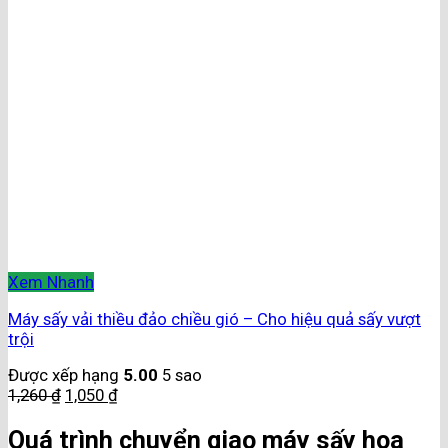
Xem Nhanh
Máy sấy vải thiều đảo chiều gió – Cho hiệu quả sấy vượt
trội
Được xếp hạng
5.00
5 sao
1,260
₫
1,050
₫
Quá trình chuyển giao máy sấy hoa