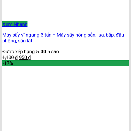
Xem Nhanh
Máy sấy vĩ ngang 3 tấn – Máy sấy nông sản, lúa, bắp, đậu
phộng, sắn lát
Được xếp hạng
5.00
5 sao
1,100
₫
950
₫
-17%