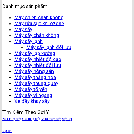
Danh mục sản phẩm
Máy chiên chân không
Máy rửa sục khí ozone
Máy sấy
Máy sấy chân không
Máy sấy lạnh
Máy sấy lạnh đối lưu
Máy sấy lạp xưởng
Máy sấy nhiệt độ cao
Máy sấy nhiệt đối lưu
Máy sấy nông sản
Máy sấy thăng hoa
Máy sấy thùng quay
Máy sấy tổ yến
Máy sấy vĩ ngang
Xe đẩy khay sấy
Tìm Kiếm Theo Gợi Ý
Bán máy sấy
Giá máy sấy
Mua máy sấy
Sấy bột
Dự án