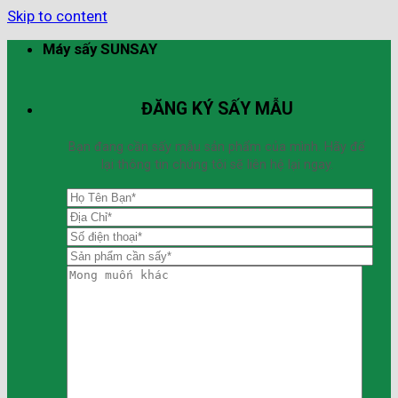
Skip to content
Máy sấy SUNSAY
ĐĂNG KÝ SẤY MẪU
Bạn đang cần sấy mẫu sản phẩm của mình. Hãy để
lại thông tin chúng tôi sẽ liên hệ lại ngay.