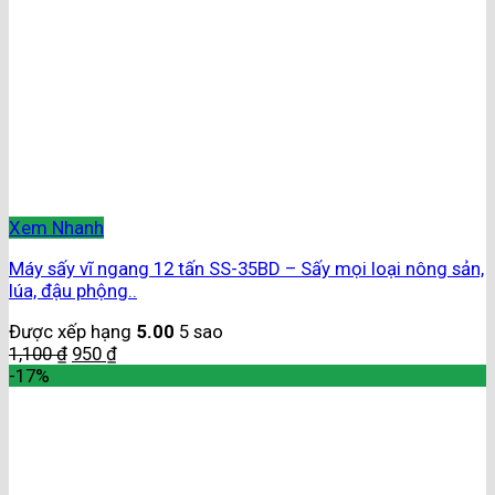
Xem Nhanh
Máy sấy vĩ ngang 12 tấn SS-35BD – Sấy mọi loại nông sản,
lúa, đậu phộng..
Được xếp hạng
5.00
5 sao
1,100
₫
950
₫
-17%