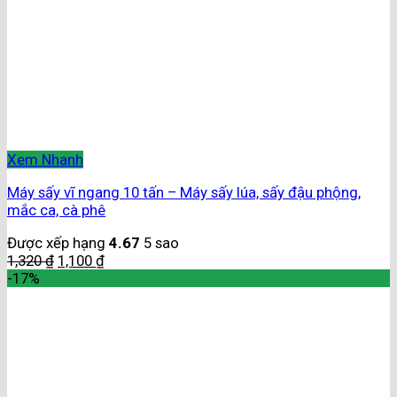
Xem Nhanh
Máy sấy vĩ ngang 10 tấn – Máy sấy lúa, sấy đậu phộng,
mắc ca, cà phê
Được xếp hạng
4.67
5 sao
1,320
₫
1,100
₫
-17%