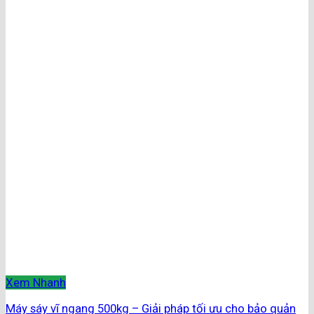
Xem Nhanh
Máy sáy vĩ ngang 500kg – Giải pháp tối ưu cho bảo quản