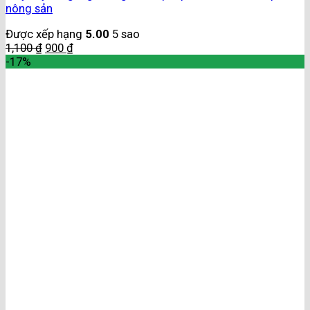
nông sản
Được xếp hạng
5.00
5 sao
1,100
₫
900
₫
-17%