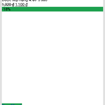
1,320
₫
1,100
₫
-18%