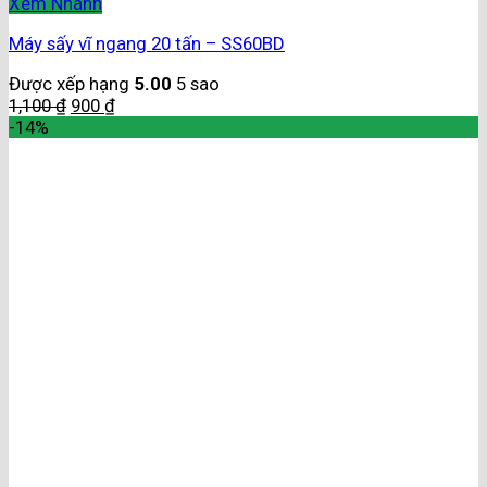
Xem Nhanh
Máy sấy vĩ ngang 20 tấn – SS60BD
Được xếp hạng
5.00
5 sao
1,100
₫
900
₫
-14%