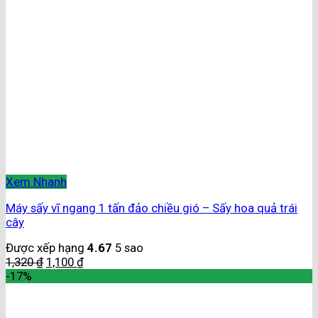
Xem Nhanh
Máy sấy vĩ ngang 1 tấn đảo chiều gió – Sấy hoa quả trái
cây
Được xếp hạng
4.67
5 sao
1,320
₫
1,100
₫
-17%