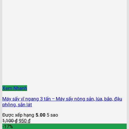
Xem Nhanh
Máy sấy vĩ ngang 3 tấn – Máy sấy nông sản, lúa, bắp, đậu
phộng, sắn lát
Được xếp hạng
5.00
5 sao
1,100
₫
950
₫
-17%