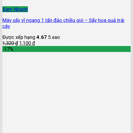
Xem Nhanh
Máy sấy vĩ ngang 1 tấn đảo chiều gió – Sấy hoa quả trái
cây
Được xếp hạng
4.67
5 sao
1,320
₫
1,100
₫
-17%