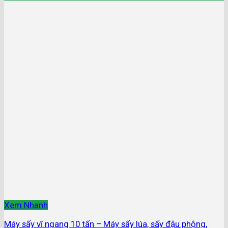
Xem Nhanh
Máy sấy vĩ ngang 10 tấn – Máy sấy lúa, sấy đậu phộng,