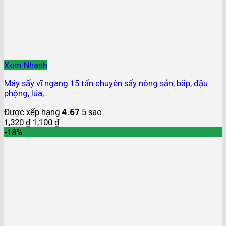
Xem Nhanh
Máy sấy vĩ ngang 15 tấn chuyên sấy nông sản, bắp, đậu
phộng, lúa,…
Được xếp hạng
4.67
5 sao
1,320
₫
1,100
₫
-18%