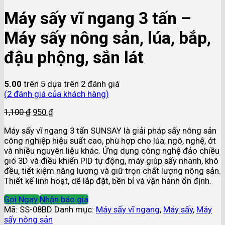
Máy sấy vĩ ngang 3 tấn –
Máy sấy nông sản, lúa, bắp,
đậu phộng, sắn lát
5.00
trên 5 dựa trên
2
đánh giá
(
2
đánh giá của khách hàng)
1,100
₫
950
₫
Máy sấy vĩ ngang 3 tấn SUNSAY là giải pháp sấy nông sản
công nghiệp hiệu suất cao, phù hợp cho lúa, ngô, nghệ, ớt
và nhiều nguyên liệu khác. Ứng dụng công nghệ đảo chiều
gió 3D và điều khiển PID tự động, máy giúp sấy nhanh, khô
đều, tiết kiệm năng lượng và giữ trọn chất lượng nông sản.
Thiết kế linh hoạt, dễ lắp đặt, bền bỉ và vận hành ổn định.
Gọi Ngay
Nhận báo giá
Mã:
SS-08BD
Danh mục:
Máy sấy vĩ ngang
,
Máy sấy
,
Máy
sấy nông sản