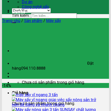
Dự án
Công nghệ sấy
Liên hệ
Tìm kiếm:
Trang chủ
/
Sản phẩm
/
Máy sấy
Đặt
hàng
094.110.8888
Chưa có sản phẩm trong giỏ hàng.
-14%
Giỏ hàng
Chưa có sản phẩm trong giỏ hàng.