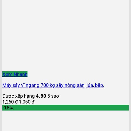
Xem Nhanh
Máy sấy vĩ ngang 700 kg sấy nông sản, lúa, bắp,
Được xếp hạng
4.80
5 sao
1,260
₫
1,050
₫
-18%