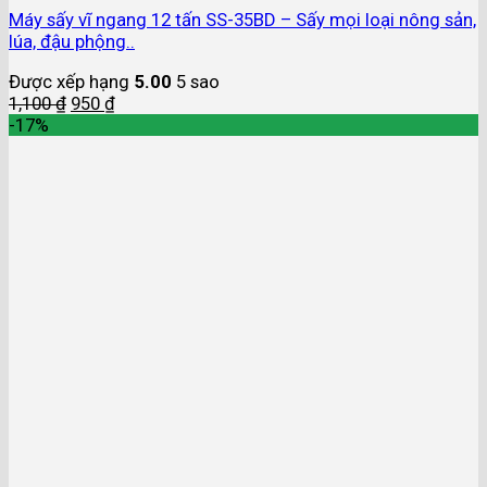
Máy sấy vĩ ngang 12 tấn SS-35BD – Sấy mọi loại nông sản,
lúa, đậu phộng..
Được xếp hạng
5.00
5 sao
1,100
₫
950
₫
-17%