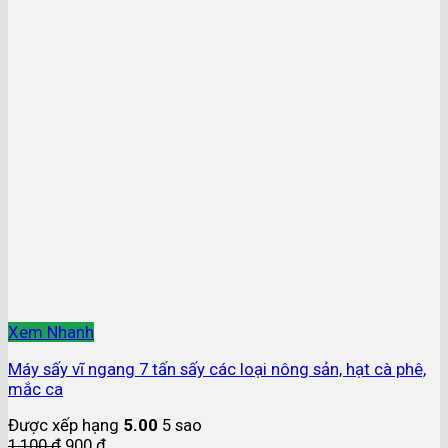
Xem Nhanh
Máy sấy vĩ ngang 7 tấn sấy các loại nông sản, hạt cà phê,
mắc ca
Được xếp hạng
5.00
5 sao
1,100
₫
900
₫