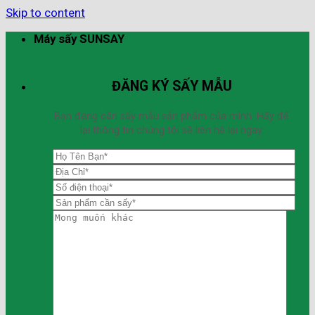
Skip to content
Máy sấy SUNSAY
ĐĂNG KÝ SẤY MẪU
Bạn đang cần sấy mẫu sản phẩm của mình. Hãy để
lại thông tin chúng tôi sẽ liên hệ lại ngay.