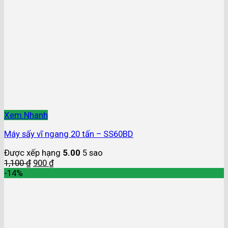
Xem Nhanh
Máy sấy vĩ ngang 20 tấn – SS60BD
Được xếp hạng
5.00
5 sao
1,100
₫
900
₫
-14%