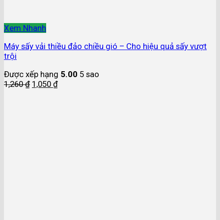
Xem Nhanh
Máy sấy vải thiều đảo chiều gió – Cho hiệu quả sấy vượt
trội
Được xếp hạng
5.00
5 sao
1,260
₫
1,050
₫