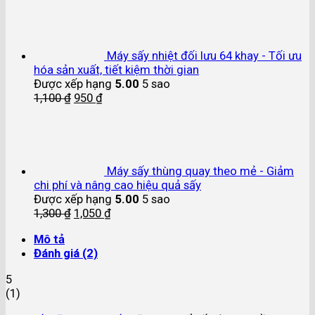
Máy sấy nhiệt đối lưu 64 khay - Tối ưu
hóa sản xuất, tiết kiệm thời gian
Được xếp hạng
5.00
5 sao
1,100
₫
950
₫
Máy sấy thùng quay theo mẻ - Giảm
chi phí và nâng cao hiệu quả sấy
Được xếp hạng
5.00
5 sao
1,300
₫
1,050
₫
Mô tả
Đánh giá (2)
5
(
1
)