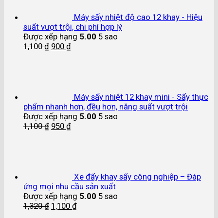
Máy sấy nhiệt độ cao 12 khay - Hiệu
suất vượt trội, chi phí hợp lý
Được xếp hạng
5.00
5 sao
1,100
₫
900
₫
Máy sấy nhiệt 12 khay mini - Sấy thực
phẩm nhanh hơn, đều hơn, năng suất vượt trội
Được xếp hạng
5.00
5 sao
1,100
₫
950
₫
Xe đẩy khay sấy công nghiệp – Đáp
ứng mọi nhu cầu sản xuất
Được xếp hạng
5.00
5 sao
1,320
₫
1,100
₫