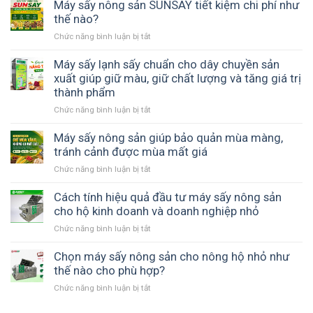
sấy
Máy sấy nông sản SUNSAY tiết kiệm chi phí như
nhanh
nông
thế nào?
SUNSAY
sản
–
Chức năng bình luận bị tắt
ở
giảm
Tối
Máy
chi
ưu
sấy
Máy sấy lạnh sấy chuẩn cho dây chuyền sản
phí
thời
nông
xuất giúp giữ màu, giữ chất lượng và tăng giá trị
bảo
gian
sản
thành phẩm
quản
và
SUNSAY
và
năng
Chức năng bình luận bị tắt
ở
tiết
nâng
suất
Máy
kiệm
cao
sản
sấy
Máy sấy nông sản giúp bảo quản mùa màng,
chi
giá
xuất
lạnh
tránh cảnh được mùa mất giá
phí
trị
sấy
như
sản
Chức năng bình luận bị tắt
ở
chuẩn
thế
phẩm
Máy
cho
nào?
sấy
Cách tính hiệu quả đầu tư máy sấy nông sản
dây
nông
cho hộ kinh doanh và doanh nghiệp nhỏ
chuyền
sản
sản
Chức năng bình luận bị tắt
ở
giúp
xuất
Cách
bảo
giúp
tính
Chọn máy sấy nông sản cho nông hộ nhỏ như
quản
giữ
hiệu
thế nào cho phù hợp?
mùa
màu,
quả
màng,
giữ
Chức năng bình luận bị tắt
ở
đầu
tránh
chất
Chọn
tư
cảnh
lượng
máy