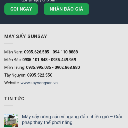
gọi lại ngay cho bạn!
GỌI NGAY
NHẬN BÁO GIÁ
MÁY SẤY SUNSAY
Miền Nam:
0935.626.585 - 094.110.8888
Miền Bắc:
0935.101.848 - 0935.449.959
Miền Trung:
0935.995.035 - 0902.868.880
Tây Nguyên:
0935.522.550
Website:
www.saynongsan.vn
TIN TỨC
Máy sấy nông sản vĩ ngang đảo chiều gió – Giải
pháp thay thế phơi nắng