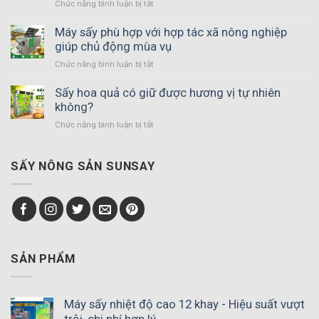
Chức năng bình luận bị tắt
ở
Máy
sấy
Máy sấy phù hợp với hợp tác xã nông nghiệp
nông
giúp chủ động mùa vụ
sản
Chức năng bình luận bị tắt
ở
vĩ
Máy
ngang
sấy
Sấy hoa quả có giữ được hương vị tự nhiên
đảo
phù
không?
chiều
hợp
gió
Chức năng bình luận bị tắt
ở
với
–
Sấy
hợp
Giải
hoa
tác
pháp
quả
SẤY NÔNG SẢN SUNSAY
xã
thay
có
nông
thế
giữ
nghiệp
phơi
được
giúp
nắng
hương
chủ
vị
động
tự
mùa
nhiên
SẢN PHẨM
vụ
không?
Máy sấy nhiệt độ cao 12 khay - Hiệu suất vượt
trội, chi phí hợp lý