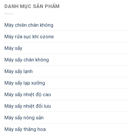
máy
được
và
sấy
DANH MỤC SẢN PHẨM
sấy
mùa
tăng
nông
nông
mất
giá
sản
sản
giá
trị
cho
cho
Máy chiên chân không
thành
nông
hộ
phẩm
hộ
kinh
Máy rửa sục khí ozone
nhỏ
doanh
như
và
Máy sấy
thế
doanh
nào
nghiệp
cho
Máy sấy chân không
nhỏ
phù
hợp?
Máy sấy lạnh
Máy sấy lạp xưởng
Máy sấy nhiệt độ cao
Máy sấy nhiệt đối lưu
Máy sấy nông sản
Máy sấy thăng hoa