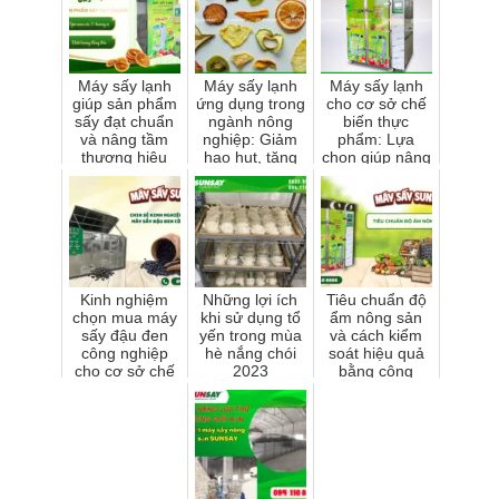
Máy sấy lạnh
Máy sấy lạnh
Máy sấy lạnh
giúp sản phẩm
ứng dụng trong
cho cơ sở chế
sấy đạt chuẩn
ngành nông
biến thực
và nâng tầm
nghiệp: Giảm
phẩm: Lựa
thương hiệu
hao hụt, tăng
chọn giúp nâng
Việt
lợi nhuận
cao giá trị sản
phẩm và lợi
nhuậnr
Kinh nghiệm
Những lợi ích
Tiêu chuẩn độ
chọn mua máy
khi sử dụng tổ
ẩm nông sản
sấy đậu đen
yến trong mùa
và cách kiểm
công nghiệp
hè nắng chói
soát hiệu quả
cho cơ sở chế
2023
bằng công
biến
nghệ sấy hiện
đại