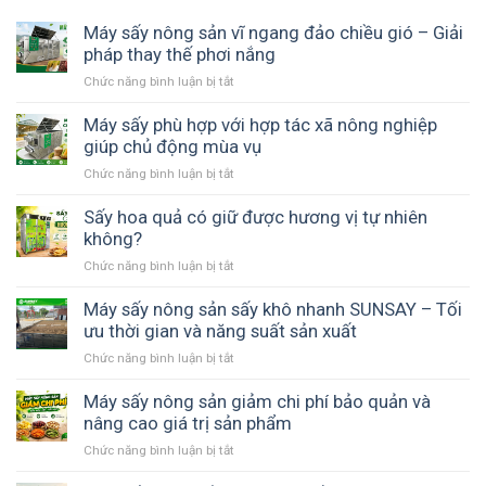
Máy sấy nông sản vĩ ngang đảo chiều gió – Giải
pháp thay thế phơi nắng
Chức năng bình luận bị tắt
ở
Máy
sấy
Máy sấy phù hợp với hợp tác xã nông nghiệp
nông
giúp chủ động mùa vụ
sản
Chức năng bình luận bị tắt
ở
vĩ
Máy
ngang
sấy
Sấy hoa quả có giữ được hương vị tự nhiên
đảo
phù
không?
chiều
hợp
gió
Chức năng bình luận bị tắt
ở
với
–
Sấy
hợp
Giải
hoa
Máy sấy nông sản sấy khô nhanh SUNSAY – Tối
tác
pháp
quả
ưu thời gian và năng suất sản xuất
xã
thay
có
nông
thế
Chức năng bình luận bị tắt
ở
giữ
nghiệp
phơi
Máy
được
giúp
nắng
sấy
Máy sấy nông sản giảm chi phí bảo quản và
hương
chủ
nông
nâng cao giá trị sản phẩm
vị
động
sản
tự
mùa
Chức năng bình luận bị tắt
ở
sấy
nhiên
vụ
Máy
khô
không?