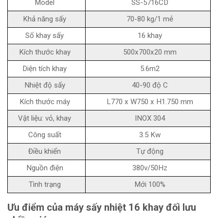
Model
SS-5716CD
Khả năng sấy
70-80 kg/1 mẻ
Số khay sấy
16 khay
Kích thước khay
500x700x20 mm
Diện tích khay
5.6m2
Nhiệt độ sấy
40-90 độ C
Kích thước máy
L770 x W750 x H1.750 mm
Vật liệu: vỏ, khay
INOX 304
Công suất
3.5 Kw
Điều khiển
Tự động
Nguồn điện
380v/50Hz
Tình trạng
Mới 100%
Ưu điểm của máy sấy nhiệt 16 khay đối lưu