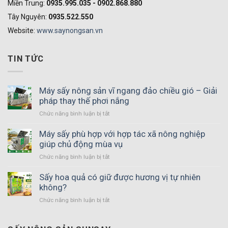
Miền Trung:
0935.995.035 - 0902.868.880
Tây Nguyên:
0935.522.550
Website:
www.saynongsan.vn
TIN TỨC
Máy sấy nông sản vĩ ngang đảo chiều gió – Giải
pháp thay thế phơi nắng
Chức năng bình luận bị tắt
ở
Máy
sấy
Máy sấy phù hợp với hợp tác xã nông nghiệp
nông
giúp chủ động mùa vụ
sản
Chức năng bình luận bị tắt
ở
vĩ
Máy
ngang
sấy
Sấy hoa quả có giữ được hương vị tự nhiên
đảo
phù
không?
chiều
hợp
gió
Chức năng bình luận bị tắt
ở
với
–
Sấy
hợp
Giải
hoa
tác
pháp
quả