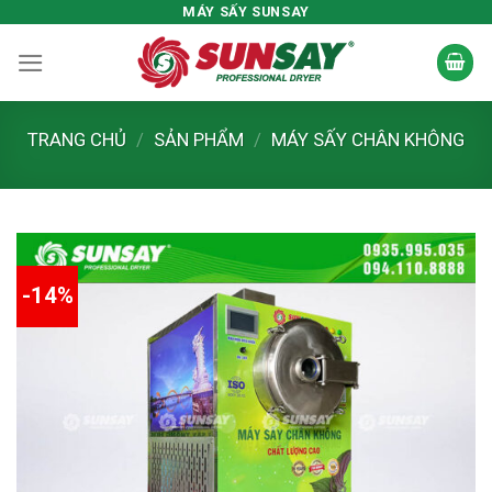
Skip
MÁY SẤY SUNSAY
to
content
TRANG CHỦ
/
SẢN PHẨM
/
MÁY SẤY CHÂN KHÔNG
-14%