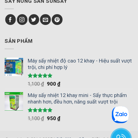
SẤY NÔNG SẢN SUNSAY
xã
thay
có
nông
thế
giữ
nghiệp
phơi
được
giúp
nắng
hương
chủ
vị
động
tự
mùa
nhiên
SẢN PHẨM
vụ
không?
Máy sấy nhiệt độ cao 12 khay - Hiệu suất vượt
trội, chi phí hợp lý
Được xếp
1,100
₫
900
₫
hạng
5.00
5 sao
Máy sấy nhiệt 12 khay mini - Sấy thực phẩm
nhanh hơn, đều hơn, năng suất vượt trội
Được xếp
1,100
₫
950
₫
hạng
5.00
5 sao