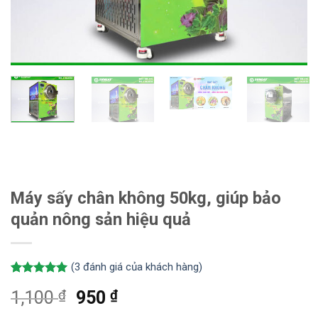
Máy sấy chân không 50kg, giúp bảo
quản nông sản hiệu quả
(
3
đánh giá của khách hàng)
5.00
3
trên 5
₫
₫
1,100
950
dựa trên
đánh giá