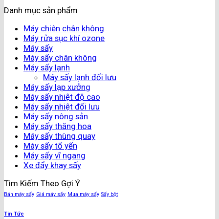
Danh mục sản phẩm
Máy chiên chân không
Máy rửa sục khí ozone
Máy sấy
Máy sấy chân không
Máy sấy lạnh
Máy sấy lạnh đối lưu
Máy sấy lạp xưởng
Máy sấy nhiệt độ cao
Máy sấy nhiệt đối lưu
Máy sấy nông sản
Máy sấy thăng hoa
Máy sấy thùng quay
Máy sấy tổ yến
Máy sấy vĩ ngang
Xe đẩy khay sấy
Tìm Kiếm Theo Gợi Ý
Bán máy sấy
Giá máy sấy
Mua máy sấy
Sấy bột
Tin Tức