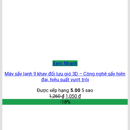
Xem Nhanh
Máy sấy lạnh 9 khay đối lưu gió 3D – Công nghệ sấy hiện
đại, hiệu suất vượt trội
Được xếp hạng
5.00
5 sao
1,260
₫
1,050
₫
-18%