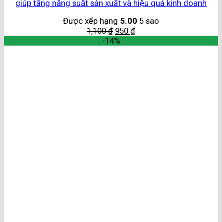
giúp tăng năng suất sản xuất và hiệu quả kinh doanh
Được xếp hạng
5.00
5 sao
1,100
₫
950
₫
-14%