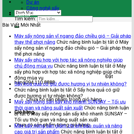
Dự án
Công nghệ sấy
Liên hệ
Tìm kiếm:
Bài Viết Mới Nhất
Máy sấy nông sản vĩ ngang đảo chiều gió – Giải pháp
thay thế phơi nắng
Chức năng bình luận bị tắt
ở Máy
sấy nông sản vĩ ngang đảo chiều gió – Giải pháp thay
thế phơi nắng
Máy sấy phù hợp với hợp tác xã nông nghiệp giúp
chủ động mùa vụ
Chức năng bình luận bị tắt
ở Máy
sấy phù hợp với hợp tác xã nông nghiệp giúp chủ
Đặt
động mùa vụ
hàng
094.110.8888
Sấy hoa quả có giữ được hương vị tự nhiên không?
Chức năng bình luận bị tắt
ở Sấy hoa quả có giữ
được hương vị tự nhiên không?
Chưa có sản phẩm trong giỏ hàng.
Máy sấy nông sản sấy khô nhanh SUNSAY – Tối ưu
thời gian và năng suất sản xuất
Chức năng bình luận
Giỏ hàng
bị tắt
ở Máy sấy nông sản sấy khô nhanh SUNSAY –
Tối ưu thời gian và năng suất sản xuất
Chưa có sản phẩm trong giỏ hàng.
Máy sấy nông sản giảm chi phí bảo quản và nâng
cao giá trị sản phẩm
Chức năng bình luận bị tắt
ở