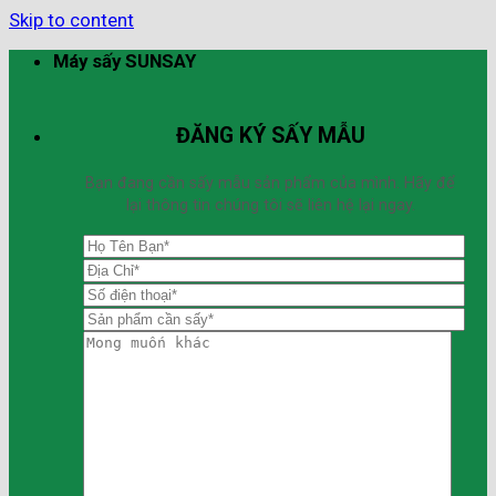
Skip to content
Máy sấy SUNSAY
ĐĂNG KÝ SẤY MẪU
Bạn đang cần sấy mẫu sản phẩm của mình. Hãy để
lại thông tin chúng tôi sẽ liên hệ lại ngay.