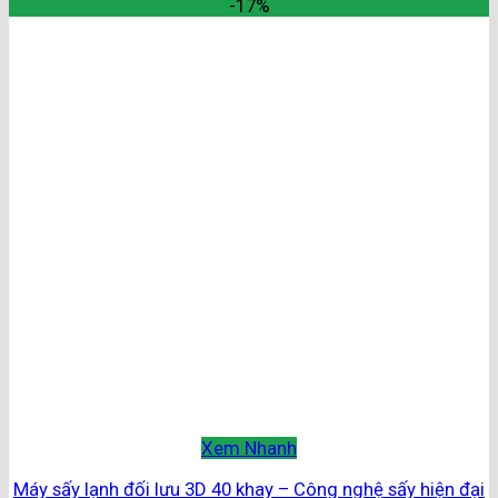
-17%
Xem Nhanh
Máy sấy lạnh đối lưu 3D 40 khay – Công nghệ sấy hiện đại