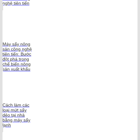
nghệ tiên tiến
Máy sấy nông
sản công nghệ
tiên tiến: Bước
đột phá trong
chế biến nông
sản xuất khẩu
Cách làm các
loại mứt sấy
dẻo tại nhà
bằng máy sấy
lạnh