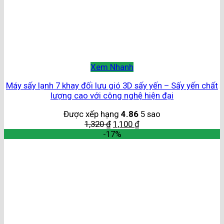
Xem Nhanh
Máy sấy lạnh 7 khay đối lưu gió 3D sấy yến – Sấy yến chất
lượng cao với công nghệ hiện đại
Được xếp hạng
4.86
5 sao
1,320
₫
1,100
₫
-17%