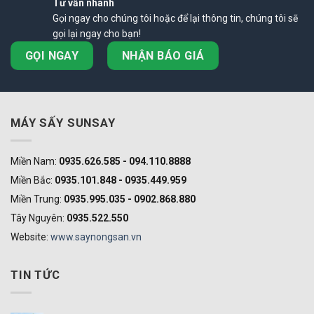
Tư vấn nhanh
Gọi ngay cho chúng tôi hoặc để lại thông tin, chúng tôi sẽ
gọi lại ngay cho bạn!
GỌI NGAY
NHẬN BÁO GIÁ
MÁY SẤY SUNSAY
Miền Nam:
0935.626.585 - 094.110.8888
Miền Bắc:
0935.101.848 - 0935.449.959
Miền Trung:
0935.995.035 - 0902.868.880
Tây Nguyên:
0935.522.550
Website:
www.saynongsan.vn
TIN TỨC