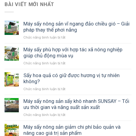
BÀI VIẾT MỚI NHẤT
Máy sấy nông sản vĩ ngang đảo chiều gió – Giải
pháp thay thế phơi nắng
Chức năng bình luận bị tắt
ở
Máy
sấy
Máy sấy phù hợp với hợp tác xã nông nghiệp
nông
giúp chủ động mùa vụ
sản
Chức năng bình luận bị tắt
ở
vĩ
Máy
ngang
sấy
Sấy hoa quả có giữ được hương vị tự nhiên
đảo
phù
không?
chiều
hợp
gió
Chức năng bình luận bị tắt
ở
với
–
Sấy
hợp
Giải
hoa
Máy sấy nông sản sấy khô nhanh SUNSAY – Tối
tác
pháp
quả
ưu thời gian và năng suất sản xuất
xã
thay
có
nông
thế
Chức năng bình luận bị tắt
ở
giữ
nghiệp
phơi
Máy
được
giúp
nắng
sấy
Máy sấy nông sản giảm chi phí bảo quản và
hương
chủ
nông
nâng cao giá trị sản phẩm
vị
động