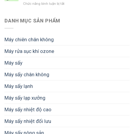
màng,
giữ
Chức năng bình luận bị tắt
ở
đầu
tránh
chất
Chọn
tư
cảnh
lượng
máy
máy
được
và
sấy
DANH MỤC SẢN PHẨM
sấy
mùa
tăng
nông
nông
mất
giá
sản
sản
giá
trị
cho
cho
Máy chiên chân không
thành
nông
hộ
phẩm
hộ
kinh
Máy rửa sục khí ozone
nhỏ
doanh
như
và
Máy sấy
thế
doanh
nào
nghiệp
cho
Máy sấy chân không
nhỏ
phù
hợp?
Máy sấy lạnh
Máy sấy lạp xưởng
Máy sấy nhiệt độ cao
Máy sấy nhiệt đối lưu
Máy sấy nông sản