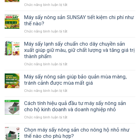
sản
tự
mùa
Chức năng bình luận bị tắt
ở
sấy
nhiên
vụ
Máy
khô
không?
sấy
Máy sấy nông sản SUNSAY tiết kiệm chi phí như
nhanh
nông
thế nào?
SUNSAY
sản
–
Chức năng bình luận bị tắt
ở
giảm
Tối
Máy
chi
ưu
sấy
Máy sấy lạnh sấy chuẩn cho dây chuyền sản
phí
thời
nông
xuất giúp giữ màu, giữ chất lượng và tăng giá trị
bảo
gian
sản
thành phẩm
quản
và
SUNSAY
và
năng
Chức năng bình luận bị tắt
ở
tiết
nâng
suất
Máy
kiệm
cao
sản
sấy
Máy sấy nông sản giúp bảo quản mùa màng,
chi
giá
xuất
lạnh
tránh cảnh được mùa mất giá
phí
trị
sấy
như
sản
Chức năng bình luận bị tắt
ở
chuẩn
thế
phẩm
Máy
cho
nào?
sấy
Cách tính hiệu quả đầu tư máy sấy nông sản
dây
nông
cho hộ kinh doanh và doanh nghiệp nhỏ
chuyền
sản
sản
Chức năng bình luận bị tắt
ở
giúp
xuất
Cách
bảo
giúp
tính
Chọn máy sấy nông sản cho nông hộ nhỏ như
quản
giữ
hiệu
thế nào cho phù hợp?
mùa
màu,
quả