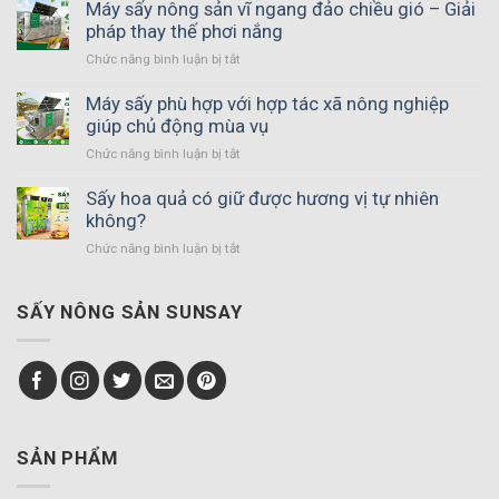
Máy sấy nông sản vĩ ngang đảo chiều gió – Giải
pháp thay thế phơi nắng
Chức năng bình luận bị tắt
ở
Máy
sấy
Máy sấy phù hợp với hợp tác xã nông nghiệp
nông
giúp chủ động mùa vụ
sản
Chức năng bình luận bị tắt
ở
vĩ
Máy
ngang
sấy
Sấy hoa quả có giữ được hương vị tự nhiên
đảo
phù
không?
chiều
hợp
gió
Chức năng bình luận bị tắt
ở
với
–
Sấy
hợp
Giải
hoa
tác
pháp
quả
SẤY NÔNG SẢN SUNSAY
xã
thay
có
nông
thế
giữ
nghiệp
phơi
được
giúp
nắng
hương
chủ
vị
động
tự
mùa
nhiên
SẢN PHẨM
vụ
không?