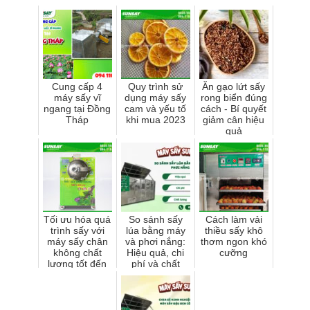
​Cung cấp 4
Quy trình sử
Ăn gạo lứt sấy
máy sấy vĩ
dụng máy sấy
rong biển đúng
ngang tại Đồng
cam và yếu tố
cách - Bí quyết
Tháp
khi mua 2023
giảm cân hiệu
quả
Tối ưu hóa quá
So sánh sấy
Cách làm vải
trình sấy với
lúa bằng máy
thiều sấy khô
máy sấy chân
và phơi nắng:
thơm ngon khó
không chất
Hiệu quả, chi
cưỡng
lượng tốt đến
phí và chất
từ SUNSAY
lượng