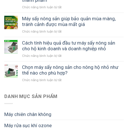
thành phẩm
và
SUNSAY
và
năng
Chức năng bình luận bị tắt
ở
tiết
nâng
suất
Máy
kiệm
cao
sản
sấy
Máy sấy nông sản giúp bảo quản mùa màng,
chi
giá
xuất
lạnh
tránh cảnh được mùa mất giá
phí
trị
sấy
như
sản
Chức năng bình luận bị tắt
ở
chuẩn
thế
phẩm
Máy
cho
nào?
sấy
Cách tính hiệu quả đầu tư máy sấy nông sản
dây
nông
cho hộ kinh doanh và doanh nghiệp nhỏ
chuyền
sản
sản
Chức năng bình luận bị tắt
ở
giúp
xuất
Cách
bảo
giúp
tính
Chọn máy sấy nông sản cho nông hộ nhỏ như
quản
giữ
hiệu
thế nào cho phù hợp?
mùa
màu,
quả
màng,
giữ
Chức năng bình luận bị tắt
ở
đầu
tránh
chất
Chọn
tư
cảnh
lượng
máy
máy
được
và
sấy
DANH MỤC SẢN PHẨM
sấy
mùa
tăng
nông
nông
mất
giá
sản
sản
giá
trị
cho
cho
Máy chiên chân không
thành
nông
hộ
phẩm
hộ
kinh
Máy rửa sục khí ozone
nhỏ
doanh