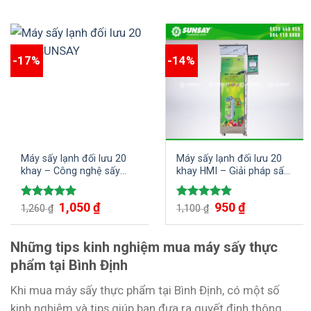
-17%
-14%
Máy sấy lạnh đối lưu 20
Máy sấy lạnh đối lưu 20
khay – Công nghệ sấy
khay HMI – Giải pháp sấy
tiên tiến cho chất lượng
lạnh hiệu quả cho doanh
sản phẩm hoàn hảo
nghiệp
1,050
₫
950
₫
Được xếp
Được xếp
1,260
₫
1,100
₫
hạng
5.00
hạng
5.00
5 sao
5 sao
Những tips kinh nghiệm mua máy sấy thực
phẩm tại Bình Định
Khi mua máy sấy thực phẩm tại Bình Định, có một số
kinh nghiệm và tips giúp bạn đưa ra quyết định thông