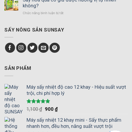
phù
không?
chiều
hợp
gió
Chức năng bình luận bị tắt
ở
với
–
Sấy
hợp
Giải
hoa
tác
pháp
quả
SẤY NÔNG SẢN SUNSAY
xã
thay
có
nông
thế
giữ
nghiệp
phơi
được
giúp
nắng
hương
chủ
vị
động
tự
mùa
nhiên
SẢN PHẨM
vụ
không?
Máy sấy nhiệt độ cao 12 khay - Hiệu suất vượt
trội, chi phí hợp lý
Được xếp
1,100
₫
900
₫
hạng
5.00
5 sao
Máy sấy nhiệt 12 khay mini - Sấy thực phẩm
nhanh hơn, đều hơn, năng suất vượt trội