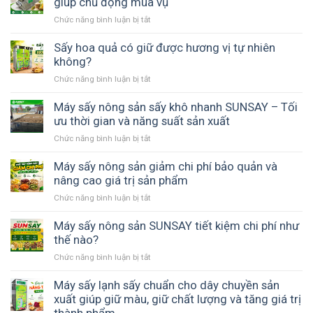
giúp chủ động mùa vụ
sản
Chức năng bình luận bị tắt
ở
vĩ
Máy
ngang
sấy
Sấy hoa quả có giữ được hương vị tự nhiên
đảo
phù
không?
chiều
hợp
gió
Chức năng bình luận bị tắt
ở
với
–
Sấy
hợp
Giải
hoa
Máy sấy nông sản sấy khô nhanh SUNSAY – Tối
tác
pháp
quả
ưu thời gian và năng suất sản xuất
xã
thay
có
nông
thế
Chức năng bình luận bị tắt
ở
giữ
nghiệp
phơi
Máy
được
giúp
nắng
sấy
Máy sấy nông sản giảm chi phí bảo quản và
hương
chủ
nông
nâng cao giá trị sản phẩm
vị
động
sản
tự
mùa
Chức năng bình luận bị tắt
ở
sấy
nhiên
vụ
Máy
khô
không?
sấy
Máy sấy nông sản SUNSAY tiết kiệm chi phí như
nhanh
nông
thế nào?
SUNSAY
sản
–
Chức năng bình luận bị tắt
ở
giảm
Tối
Máy
chi
ưu
sấy
Máy sấy lạnh sấy chuẩn cho dây chuyền sản
phí
thời
nông
xuất giúp giữ màu, giữ chất lượng và tăng giá trị
bảo
gian
sản
quản