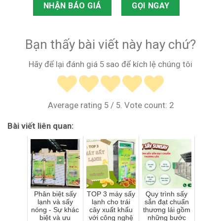
NHẬN BÁO GIÁ
GỌI NGAY
Bạn thấy bài viết này hay chứ?
Hãy để lại đánh giá 5 sao để kích lệ chúng tôi
Average rating
5
/ 5. Vote count:
2
Bài viết liên quan:
Phân biệt sấy
TOP 3 máy sấy
Quy trình sấy
lạnh và sấy
lạnh cho trái
sắn đạt chuẩn
nóng - Sự khác
cây xuất khẩu
thương lái gồm
biệt và ưu
với công nghệ
những bước