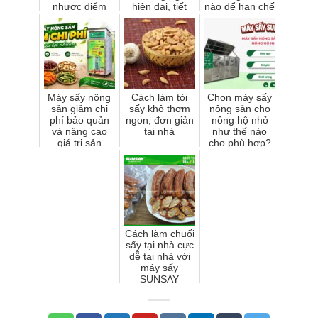
nhược điểm
hiện đại, tiết
nào để hạn chế
kiệm điện
hao hụt?
Máy sấy nông
Cách làm tỏi
Chọn máy sấy
sản giảm chi
sấy khô thơm
nông sản cho
phí bảo quản
ngon, đơn giản
nông hộ nhỏ
và nâng cao
tại nhà
như thế nào
giá trị sản
cho phù hợp?
phẩm
Cách làm chuối
sấy tại nhà cực
dễ tại nhà với
máy sấy
SUNSAY