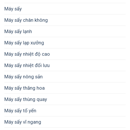
như
và
Máy sấy
thế
doanh
nào
nghiệp
cho
Máy sấy chân không
nhỏ
phù
hợp?
Máy sấy lạnh
Máy sấy lạp xưởng
Máy sấy nhiệt độ cao
Máy sấy nhiệt đối lưu
Máy sấy nông sản
Máy sấy thăng hoa
Máy sấy thùng quay
Máy sấy tổ yến
Máy sấy vĩ ngang