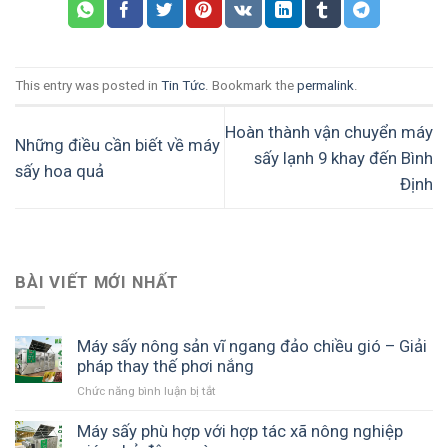
This entry was posted in
Tin Tức
. Bookmark the
permalink
.
Hoàn thành vận chuyển máy
Những điều cần biết về máy
sấy lạnh 9 khay đến Bình
sấy hoa quả
Định
BÀI VIẾT MỚI NHẤT
Máy sấy nông sản vĩ ngang đảo chiều gió – Giải
pháp thay thế phơi nắng
Chức năng bình luận bị tắt
ở
Máy
sấy
Máy sấy phù hợp với hợp tác xã nông nghiệp
nông