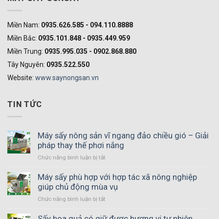
Miền Nam:
0935.626.585 - 094.110.8888
Miền Bắc:
0935.101.848 - 0935.449.959
Miền Trung:
0935.995.035 - 0902.868.880
Tây Nguyên:
0935.522.550
Website:
www.saynongsan.vn
TIN TỨC
Máy sấy nông sản vĩ ngang đảo chiều gió – Giải
pháp thay thế phơi nắng
Chức năng bình luận bị tắt
ở
Máy
sấy
Máy sấy phù hợp với hợp tác xã nông nghiệp
nông
giúp chủ động mùa vụ
sản
Chức năng bình luận bị tắt
ở
vĩ
Máy
ngang
sấy
Sấy hoa quả có giữ được hương vị tự nhiên
đảo