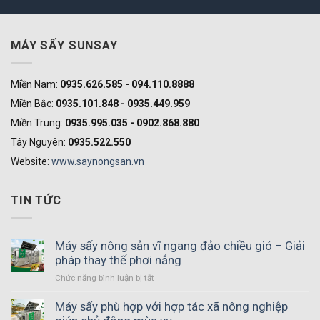
MÁY SẤY SUNSAY
Miền Nam:
0935.626.585 - 094.110.8888
Miền Bắc:
0935.101.848 - 0935.449.959
Miền Trung:
0935.995.035 - 0902.868.880
Tây Nguyên:
0935.522.550
Website:
www.saynongsan.vn
TIN TỨC
Máy sấy nông sản vĩ ngang đảo chiều gió – Giải
pháp thay thế phơi nắng
Chức năng bình luận bị tắt
ở
Máy
sấy
Máy sấy phù hợp với hợp tác xã nông nghiệp
nông