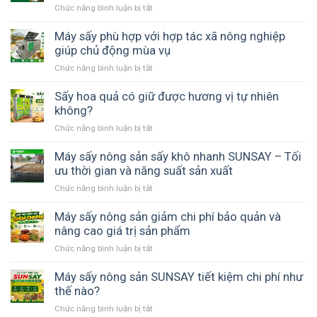
Chức năng bình luận bị tắt
ở
Máy
sấy
Máy sấy phù hợp với hợp tác xã nông nghiệp
nông
giúp chủ động mùa vụ
sản
Chức năng bình luận bị tắt
ở
vĩ
Máy
ngang
sấy
Sấy hoa quả có giữ được hương vị tự nhiên
đảo
phù
không?
chiều
hợp
gió
Chức năng bình luận bị tắt
ở
với
–
Sấy
hợp
Giải
hoa
Máy sấy nông sản sấy khô nhanh SUNSAY – Tối
tác
pháp
quả
ưu thời gian và năng suất sản xuất
xã
thay
có
nông
thế
Chức năng bình luận bị tắt
ở
giữ
nghiệp
phơi
Máy
được
giúp
nắng
sấy
Máy sấy nông sản giảm chi phí bảo quản và
hương
chủ
nông
nâng cao giá trị sản phẩm
vị
động
sản
tự
mùa
Chức năng bình luận bị tắt
ở
sấy
nhiên
vụ
Máy
khô
không?
sấy
Máy sấy nông sản SUNSAY tiết kiệm chi phí như
nhanh
nông
thế nào?
SUNSAY
sản
–
Chức năng bình luận bị tắt
ở
giảm
Tối