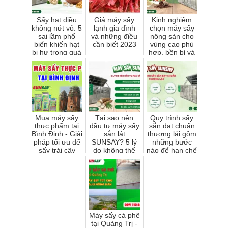
Sấy hạt điều
Giá máy sấy
Kinh nghiệm
không nứt vỏ: 5
lạnh gia đình
chọn máy sấy
sai lầm phổ
và những điều
nông sản cho
biến khiến hạt
cần biết 2023
vùng cao phù
bị hư trong quá
hợp, bền bỉ và
trình sấy
dễ vận hành
Mua máy sấy
Tại sao nên
Quy trình sấy
thực phẩm tại
đầu tư máy sấy
sắn đạt chuẩn
Bình Định - Giải
sắn lát
thương lái gồm
pháp tối ưu để
SUNSAY? 5 lý
những bước
sấy trái cây
do không thể
nào để hạn chế
bỏ qua
hao hụt?
Máy sấy cà phê
tại Quảng Trị -