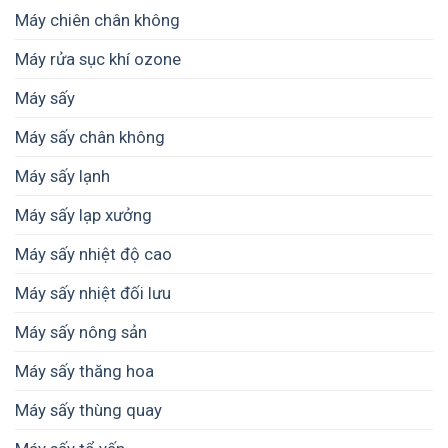
trị
cho
cho
Máy chiên chân không
thành
nông
hộ
phẩm
hộ
kinh
Máy rửa sục khí ozone
nhỏ
doanh
như
và
Máy sấy
thế
doanh
nào
nghiệp
cho
Máy sấy chân không
nhỏ
phù
hợp?
Máy sấy lạnh
Máy sấy lạp xưởng
Máy sấy nhiệt độ cao
Máy sấy nhiệt đối lưu
Máy sấy nông sản
Máy sấy thăng hoa
Máy sấy thùng quay