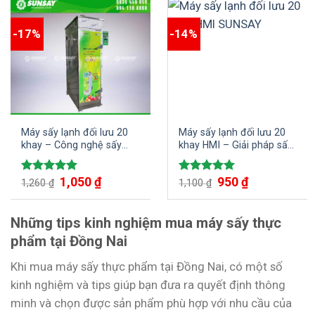
-17%
-14%
Máy sấy lạnh đối lưu 20
Máy sấy lạnh đối lưu 20
khay – Công nghệ sấy
khay HMI – Giải pháp sấy
tiên tiến cho chất lượng
lạnh hiệu quả cho doanh
sản phẩm hoàn hảo
nghiệp
1,050
₫
950
₫
Được xếp
Được xếp
1,260
₫
1,100
₫
hạng
5.00
hạng
5.00
5 sao
5 sao
Những tips kinh nghiệm mua máy sấy thực
phẩm tại Đồng Nai
Khi mua máy sấy thực phẩm tại Đồng Nai, có một số
kinh nghiệm và tips giúp bạn đưa ra quyết định thông
minh và chọn được sản phẩm phù hợp với nhu cầu của