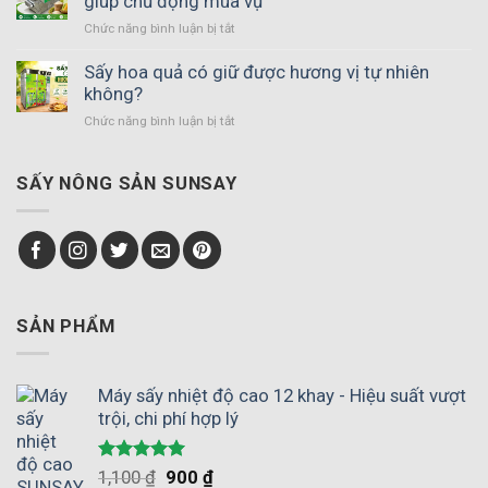
giúp chủ động mùa vụ
sản
Chức năng bình luận bị tắt
ở
vĩ
Máy
ngang
sấy
Sấy hoa quả có giữ được hương vị tự nhiên
đảo
phù
không?
chiều
hợp
gió
Chức năng bình luận bị tắt
ở
với
–
Sấy
hợp
Giải
hoa
tác
pháp
quả
SẤY NÔNG SẢN SUNSAY
xã
thay
có
nông
thế
giữ
nghiệp
phơi
được
giúp
nắng
hương
chủ
vị
động
tự
mùa
nhiên
SẢN PHẨM
vụ
không?
Máy sấy nhiệt độ cao 12 khay - Hiệu suất vượt
trội, chi phí hợp lý
Được xếp
1,100
₫
900
₫