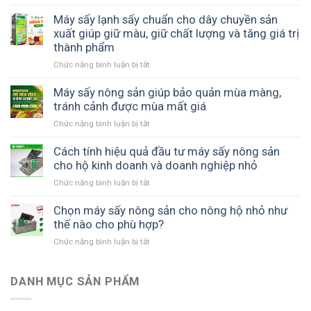
Máy
chi
ưu
sấy
Máy sấy lạnh sấy chuẩn cho dây chuyền sản
phí
thời
nông
xuất giúp giữ màu, giữ chất lượng và tăng giá trị
bảo
gian
sản
thành phẩm
quản
và
SUNSAY
và
năng
Chức năng bình luận bị tắt
ở
tiết
nâng
suất
Máy
kiệm
cao
sản
sấy
Máy sấy nông sản giúp bảo quản mùa màng,
chi
giá
xuất
lạnh
tránh cảnh được mùa mất giá
phí
trị
sấy
như
sản
Chức năng bình luận bị tắt
ở
chuẩn
thế
phẩm
Máy
cho
nào?
sấy
Cách tính hiệu quả đầu tư máy sấy nông sản
dây
nông
cho hộ kinh doanh và doanh nghiệp nhỏ
chuyền
sản
sản
Chức năng bình luận bị tắt
ở
giúp
xuất
Cách
bảo
giúp
tính
Chọn máy sấy nông sản cho nông hộ nhỏ như
quản
giữ
hiệu
thế nào cho phù hợp?
mùa
màu,
quả
màng,
giữ
Chức năng bình luận bị tắt
ở
đầu
tránh
chất
Chọn
tư
cảnh
lượng
máy
máy
được
và
sấy
DANH MỤC SẢN PHẨM
sấy
mùa
tăng
nông
nông
mất
giá
sản
sản
giá