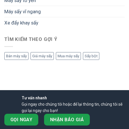
Máy sấy tổ yến
Máy sấy vĩ ngang
Xe đẩy khay sấy
TÌM KIẾM THEO GỢI Ý
Bán máy sấy
Giá máy sấy
Mua máy sấy
Sấy bột
Tư vấn nhanh
Gọi ngay cho chúng tôi hoặc để lại thông tin, chúng tôi sẽ
gọi lại ngay cho bạn!
GỌI NGAY
NHẬN BÁO GIÁ