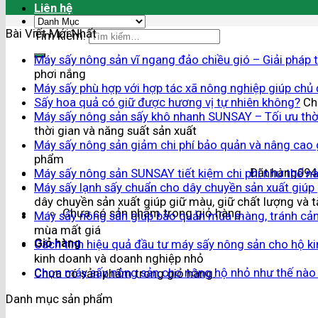
Liên hệ
Bài Viết Mới Nhất
Tìm kiếm:
Máy sấy nông sản vĩ ngang đảo chiều gió – Giải pháp 
phơi nắng
Máy sấy phù hợp với hợp tác xã nông nghiệp giúp chủ
Sấy hoa quả có giữ được hương vị tự nhiên không?
Ch
Máy sấy nông sản sấy khô nhanh SUNSAY – Tối ưu thời
thời gian và năng suất sản xuất
Máy sấy nông sản giảm chi phí bảo quản và nâng cao 
phẩm
Đặt hàng
094
Máy sấy nông sản SUNSAY tiết kiệm chi phí như thế n
Máy sấy lạnh sấy chuẩn cho dây chuyền sản xuất giúp 
dây chuyền sản xuất giúp giữ màu, giữ chất lượng và t
Chưa có sản phẩm trong giỏ hàng.
Máy sấy nông sản giúp bảo quản mùa màng, tránh cả
mùa mất giá
Giỏ hàng
Cách tính hiệu quả đầu tư máy sấy nông sản cho hộ k
kinh doanh và doanh nghiệp nhỏ
Chọn máy sấy nông sản cho nông hộ nhỏ như thế nào
Chưa có sản phẩm trong giỏ hàng.
Danh mục sản phẩm