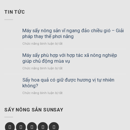
TIN TỨC
Máy sấy nông sản vĩ ngang đảo chiều gió – Giải
pháp thay thế phơi nắng
Chức năng bình luận bị tắt
ở
Máy
sấy
Máy sấy phù hợp với hợp tác xã nông nghiệp
nông
giúp chủ động mùa vụ
sản
Chức năng bình luận bị tắt
ở
vĩ
Máy
ngang
sấy
Sấy hoa quả có giữ được hương vị tự nhiên
đảo
phù
không?
chiều
hợp
gió
Chức năng bình luận bị tắt
ở
với
–
Sấy
hợp
Giải
hoa
tác
pháp
quả
SẤY NÔNG SẢN SUNSAY
xã
thay
có
nông
thế
giữ
nghiệp
phơi
được
giúp
nắng
hương