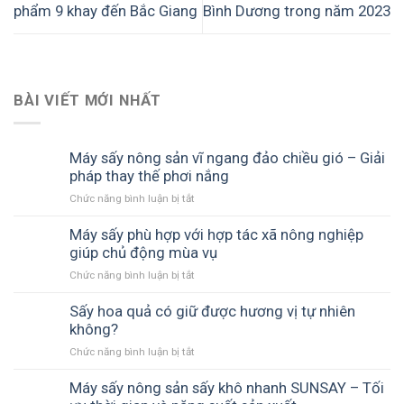
phẩm 9 khay đến Bắc Giang
Bình Dương trong năm 2023
BÀI VIẾT MỚI NHẤT
Máy sấy nông sản vĩ ngang đảo chiều gió – Giải
pháp thay thế phơi nắng
Chức năng bình luận bị tắt
ở
Máy
sấy
Máy sấy phù hợp với hợp tác xã nông nghiệp
nông
giúp chủ động mùa vụ
sản
Chức năng bình luận bị tắt
ở
vĩ
Máy
ngang
sấy
Sấy hoa quả có giữ được hương vị tự nhiên
đảo
phù
không?
chiều
hợp
gió
Chức năng bình luận bị tắt
ở
với
–
Sấy
hợp
Giải
hoa
Máy sấy nông sản sấy khô nhanh SUNSAY – Tối
tác
pháp
quả