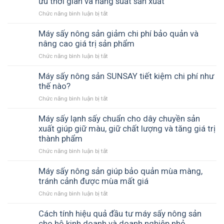
ưu thời gian và năng suất sản xuất
xã
thay
có
nông
thế
Chức năng bình luận bị tắt
ở
giữ
nghiệp
phơi
Máy
được
giúp
nắng
sấy
Máy sấy nông sản giảm chi phí bảo quản và
hương
chủ
nông
nâng cao giá trị sản phẩm
vị
động
sản
tự
mùa
Chức năng bình luận bị tắt
ở
sấy
nhiên
vụ
Máy
khô
không?
sấy
Máy sấy nông sản SUNSAY tiết kiệm chi phí như
nhanh
nông
thế nào?
SUNSAY
sản
–
Chức năng bình luận bị tắt
ở
giảm
Tối
Máy
chi
ưu
sấy
Máy sấy lạnh sấy chuẩn cho dây chuyền sản
phí
thời
nông
xuất giúp giữ màu, giữ chất lượng và tăng giá trị
bảo
gian
sản
thành phẩm
quản
và
SUNSAY
và
năng
Chức năng bình luận bị tắt
ở
tiết
nâng
suất
Máy
kiệm
cao
sản
sấy
Máy sấy nông sản giúp bảo quản mùa màng,
chi
giá
xuất
lạnh
tránh cảnh được mùa mất giá
phí
trị
sấy
như
sản
Chức năng bình luận bị tắt
ở
chuẩn
thế
phẩm
Máy
cho
nào?
sấy
Cách tính hiệu quả đầu tư máy sấy nông sản
dây
nông
cho hộ kinh doanh và doanh nghiệp nhỏ
chuyền