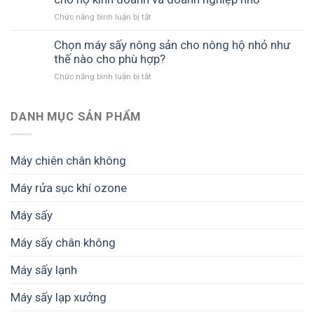
sản
sản
Chức năng bình luận bị tắt
ở
giúp
xuất
Cách
bảo
giúp
tính
Chọn máy sấy nông sản cho nông hộ nhỏ như
quản
giữ
hiệu
thế nào cho phù hợp?
mùa
màu,
quả
màng,
giữ
Chức năng bình luận bị tắt
ở
đầu
tránh
chất
Chọn
tư
cảnh
lượng
máy
máy
được
và
sấy
DANH MỤC SẢN PHẨM
sấy
mùa
tăng
nông
nông
mất
giá
sản
sản
giá
trị
cho
cho
Máy chiên chân không
thành
nông
hộ
phẩm
hộ
kinh
Máy rửa sục khí ozone
nhỏ
doanh
như
và
Máy sấy
thế
doanh
nào
nghiệp
cho
Máy sấy chân không
nhỏ
phù
hợp?
Máy sấy lạnh
Máy sấy lạp xưởng