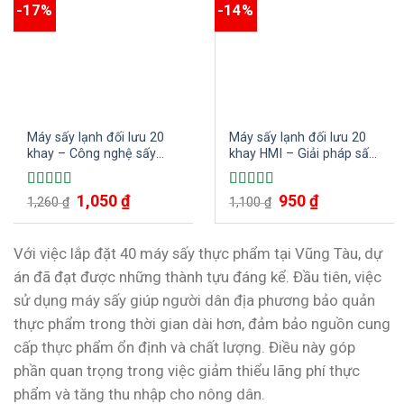
-17%
-14%
Máy sấy lạnh đối lưu 20
Máy sấy lạnh đối lưu 20
khay – Công nghệ sấy
khay HMI – Giải pháp sấy
tiên tiến cho chất lượng
lạnh hiệu quả cho doanh
sản phẩm hoàn hảo
nghiệp
1,050
₫
950
₫
Được xếp
Được xếp
1,260
₫
1,100
₫
hạng
5.00
5
hạng
5.00
5
sao
sao
Với việc lắp đặt 40 máy sấy thực phẩm tại Vũng Tàu, dự
án đã đạt được những thành tựu đáng kể. Đầu tiên, việc
sử dụng máy sấy giúp người dân địa phương bảo quản
thực phẩm trong thời gian dài hơn, đảm bảo nguồn cung
cấp thực phẩm ổn định và chất lượng. Điều này góp
phần quan trọng trong việc giảm thiểu lãng phí thực
phẩm và tăng thu nhập cho nông dân.