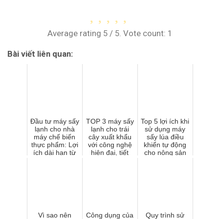
Average rating
5
/ 5. Vote count:
1
Bài viết liên quan:
Đầu tư máy sấy
TOP 3 máy sấy
Top 5 lợi ích khi
lạnh cho nhà
lạnh cho trái
sử dụng máy
máy chế biến
cây xuất khẩu
sấy lúa điều
thực phẩm: Lợi
với công nghệ
khiển tự động
ích dài hạn từ
hiện đại, tiết
cho nông sản
chất lượng đến
kiệm điện
thị trường
xuấ...
Vì sao nên
Công dụng của
Quy trình sử