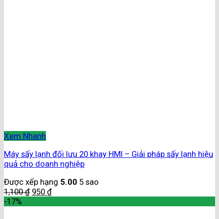
Xem Nhanh
Máy sấy lạnh đối lưu 20 khay HMI – Giải pháp sấy lạnh hiệu
quả cho doanh nghiệp
Được xếp hạng
5.00
5 sao
1,100
₫
950
₫
-17%