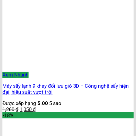
Xem Nhanh
Máy sấy lạnh 9 khay đối lưu gió 3D – Công nghệ sấy hiện
đại, hiệu suất vượt trội
Được xếp hạng
5.00
5 sao
1,260
₫
1,050
₫
-18%