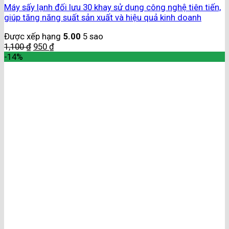
Máy sấy lạnh đối lưu 30 khay sử dụng công nghệ tiên tiến,
giúp tăng năng suất sản xuất và hiệu quả kinh doanh
Được xếp hạng
5.00
5 sao
1,100
₫
950
₫
-14%