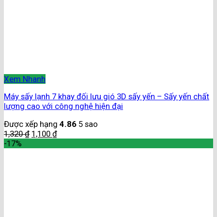
Xem Nhanh
Máy sấy lạnh 7 khay đối lưu gió 3D sấy yến – Sấy yến chất
lượng cao với công nghệ hiện đại
Được xếp hạng
4.86
5 sao
1,320
₫
1,100
₫
-17%