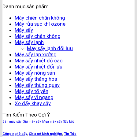
Danh mục sản phẩm
Máy chiên chân không
Máy rửa sục khí ozone
Máy sấy
Máy sấy chân không
Máy sấy lạnh
Máy sấy lạnh đối lưu
Máy sấy lạp xưởng
Máy sấy nhiệt độ cao
Máy sấy nhiệt đối lưu
Máy sấy nông sản
Máy sấy thăng hoa
Máy sấy thùng quay
Máy sấy tổ yến
Máy sấy vĩ ngang
Xe đẩy khay sấy
Tìm Kiếm Theo Gợi Ý
Bán máy sấy
Giá máy sấy
Mua máy sấy
Sấy bột
Công nghệ sấy
,
Chia sẻ kinh nghiệm
,
Tin Tức