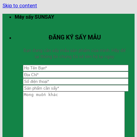
Skip to content
Máy sấy SUNSAY
ĐĂNG KÝ SẤY MẪU
Bạn đang cần sấy mẫu sản phẩm của mình. Hãy để
lại thông tin chúng tôi sẽ liên hệ lại ngay.