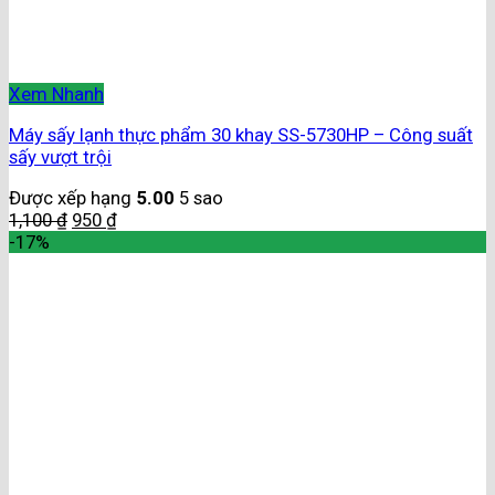
Xem Nhanh
Máy sấy lạnh thực phẩm 30 khay SS-5730HP – Công suất
sấy vượt trội
Được xếp hạng
5.00
5 sao
1,100
₫
950
₫
-17%