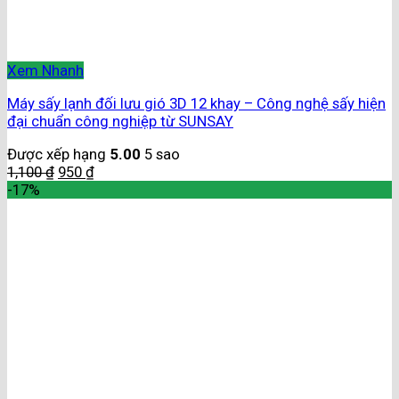
Xem Nhanh
Máy sấy lạnh đối lưu gió 3D 12 khay – Công nghệ sấy hiện
đại chuẩn công nghiệp từ SUNSAY
Được xếp hạng
5.00
5 sao
1,100
₫
950
₫
-17%