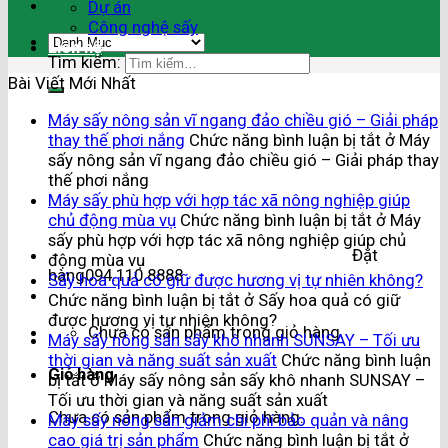
Dự án
Công nghệ sấy
Liên hệ
Tìm kiếm:
Bài Viết Mới Nhất
Máy sấy nông sản vĩ ngang đảo chiều gió – Giải pháp
thay thế phơi nắng
Chức năng bình luận bị tắt
ở Máy
sấy nông sản vĩ ngang đảo chiều gió – Giải pháp thay
thế phơi nắng
Máy sấy phù hợp với hợp tác xã nông nghiệp giúp
chủ động mùa vụ
Chức năng bình luận bị tắt
ở Máy
sấy phù hợp với hợp tác xã nông nghiệp giúp chủ
Đặt
động mùa vụ
hàng
094.110.8888
Sấy hoa quả có giữ được hương vị tự nhiên không?
Chức năng bình luận bị tắt
ở Sấy hoa quả có giữ
được hương vị tự nhiên không?
Chưa có sản phẩm trong giỏ hàng.
Máy sấy nông sản sấy khô nhanh SUNSAY – Tối ưu
thời gian và năng suất sản xuất
Chức năng bình luận
Giỏ hàng
bị tắt
ở Máy sấy nông sản sấy khô nhanh SUNSAY –
Tối ưu thời gian và năng suất sản xuất
Chưa có sản phẩm trong giỏ hàng.
Máy sấy nông sản giảm chi phí bảo quản và nâng
cao giá trị sản phẩm
Chức năng bình luận bị tắt
ở