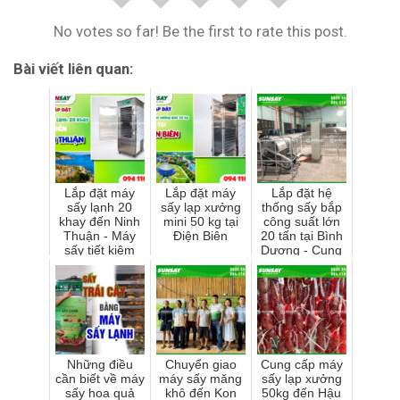
No votes so far! Be the first to rate this post.
Bài viết liên quan:
Lắp đặt máy
Lắp đặt máy
Lắp đặt hệ
sấy lạnh 20
sấy lạp xưởng
thống sấy bắp
khay đến Ninh
mini 50 kg tại
công suất lớn
Thuận - Máy
Điện Biên
20 tấn tại Bình
sấy tiết kiệm
Dương - Cung
điện năng,
cấp giải pháp
nhân công, sử
bảo quản nông
dụng công n...
sản ...
Những điều
Chuyển giao
Cung cấp máy
cần biết về máy
máy sấy măng
sấy lạp xưởng
sấy hoa quả
khô đến Kon
50kg đến Hậu