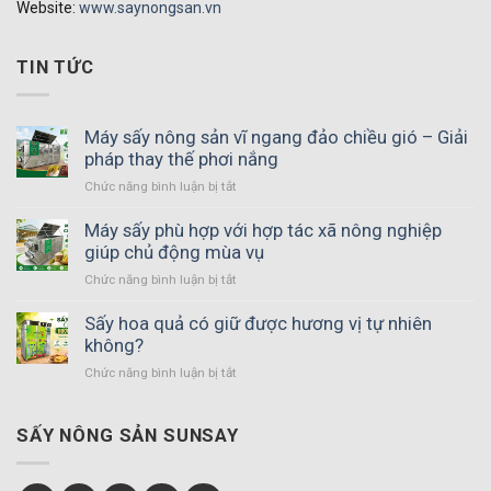
Website:
www.saynongsan.vn
TIN TỨC
Máy sấy nông sản vĩ ngang đảo chiều gió – Giải
pháp thay thế phơi nắng
Chức năng bình luận bị tắt
ở
Máy
sấy
Máy sấy phù hợp với hợp tác xã nông nghiệp
nông
giúp chủ động mùa vụ
sản
Chức năng bình luận bị tắt
ở
vĩ
Máy
ngang
sấy
Sấy hoa quả có giữ được hương vị tự nhiên
đảo
phù
không?
chiều
hợp
gió
Chức năng bình luận bị tắt
ở
với
–
Sấy
hợp
Giải
hoa
tác
pháp
quả
SẤY NÔNG SẢN SUNSAY
xã
thay
có
nông
thế
giữ
nghiệp
phơi