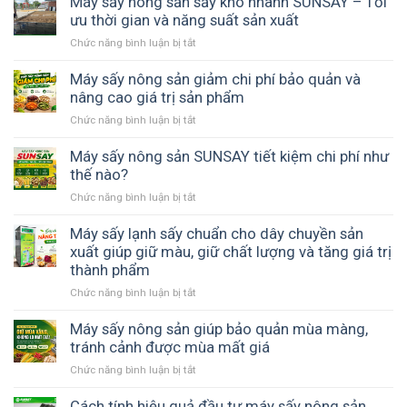
Máy sấy nông sản sấy khô nhanh SUNSAY – Tối
tác
pháp
quả
ưu thời gian và năng suất sản xuất
xã
thay
có
nông
thế
Chức năng bình luận bị tắt
ở
giữ
nghiệp
phơi
Máy
được
giúp
nắng
sấy
Máy sấy nông sản giảm chi phí bảo quản và
hương
chủ
nông
nâng cao giá trị sản phẩm
vị
động
sản
tự
mùa
Chức năng bình luận bị tắt
ở
sấy
nhiên
vụ
Máy
khô
không?
sấy
Máy sấy nông sản SUNSAY tiết kiệm chi phí như
nhanh
nông
thế nào?
SUNSAY
sản
–
Chức năng bình luận bị tắt
ở
giảm
Tối
Máy
chi
ưu
sấy
Máy sấy lạnh sấy chuẩn cho dây chuyền sản
phí
thời
nông
xuất giúp giữ màu, giữ chất lượng và tăng giá trị
bảo
gian
sản
thành phẩm
quản
và
SUNSAY
và
năng
Chức năng bình luận bị tắt
ở
tiết
nâng
suất
Máy
kiệm
cao
sản
sấy
Máy sấy nông sản giúp bảo quản mùa màng,
chi
giá
xuất
lạnh
tránh cảnh được mùa mất giá
phí
trị
sấy
như
sản
Chức năng bình luận bị tắt
ở
chuẩn
thế
phẩm
Máy
cho
nào?
sấy
Cách tính hiệu quả đầu tư máy sấy nông sản
dây