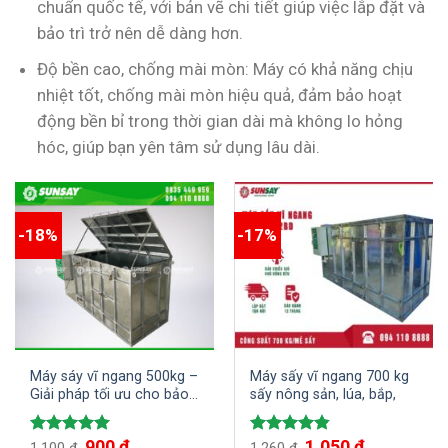
chuẩn quốc tế, với bản vẽ chi tiết giúp việc lắp đặt và
bảo trì trở nên dễ dàng hơn.
Độ bền cao, chống mài mòn: Máy có khả năng chịu
nhiệt tốt, chống mài mòn hiệu quả, đảm bảo hoạt
động bền bỉ trong thời gian dài mà không lo hỏng
hóc, giúp bạn yên tâm sử dụng lâu dài.
-18%
-17%
Máy sáy vĩ ngang 500kg –
Máy sấy vĩ ngang 700 kg
Giải pháp tối ưu cho bảo
sấy nông sản, lúa, bắp,
quản nông sản
900
₫
1,050
₫
Được xếp
Được xếp
1,100
₫
1,260
₫