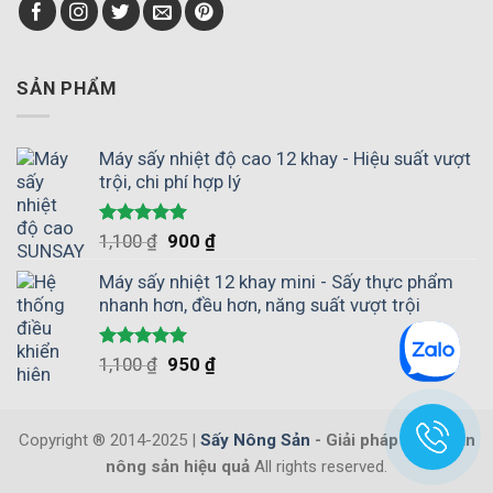
được
giúp
nắng
hương
chủ
vị
động
tự
mùa
nhiên
SẢN PHẨM
vụ
không?
Máy sấy nhiệt độ cao 12 khay - Hiệu suất vượt
trội, chi phí hợp lý
Được xếp
1,100
₫
900
₫
hạng
5.00
5 sao
Máy sấy nhiệt 12 khay mini - Sấy thực phẩm
nhanh hơn, đều hơn, năng suất vượt trội
Được xếp
1,100
₫
950
₫
hạng
5.00
5 sao
Copyright ® 2014-2025 |
Sấy Nông Sản
- Giải pháp bảo quản
nông sản hiệu quả
All rights reserved.