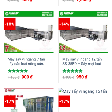
hạng
5.00
hạng
4.80
5 sao
5 sao
-18%
-14%
Máy sấy vĩ ngang 7 tấn
Máy sấy vĩ ngang 12 tấn
sấy các loại nông sản,
SS-35BD – Sấy mọi loại
hạt cà phê, mắc ca
nông sản, lúa, đậu phộng..
900
₫
950
₫
Được xếp
Được xếp
1,100
₫
1,100
₫
hạng
5.00
hạng
5.00
5 sao
5 sao
-17%
-17%