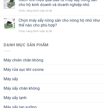
nông
cho hộ kinh doanh và doanh nghiệp nhỏ
chuyền
sản
sản
Chức năng bình luận bị tắt
ở
giúp
xuất
Cách
bảo
giúp
tính
Chọn máy sấy nông sản cho nông hộ nhỏ như
quản
giữ
hiệu
thế nào cho phù hợp?
mùa
màu,
quả
màng,
giữ
Chức năng bình luận bị tắt
ở
đầu
tránh
chất
Chọn
tư
cảnh
lượng
máy
máy
được
và
sấy
DANH MỤC SẢN PHẨM
sấy
mùa
tăng
nông
nông
mất
giá
sản
sản
giá
trị
cho
cho
Máy chiên chân không
thành
nông
hộ
phẩm
hộ
kinh
Máy rửa sục khí ozone
nhỏ
doanh
như
và
Máy sấy
thế
doanh
nào
nghiệp
cho
Máy sấy chân không
nhỏ
phù
hợp?
Máy sấy lạnh
Máy sấy lạp xưởng