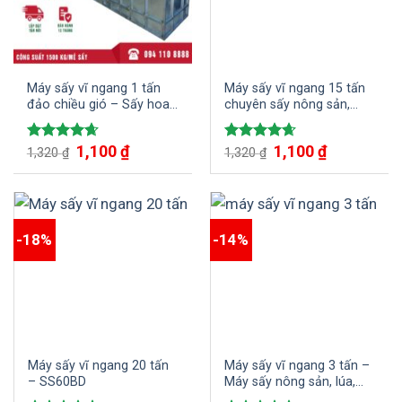
Máy sấy vĩ ngang 1 tấn
Máy sấy vĩ ngang 15 tấn
đảo chiều gió – Sấy hoa
chuyên sấy nông sản,
quả trái cây
bắp, đậu phộng, lúa,…
1,100
₫
1,100
₫
Được xếp
Được xếp
1,320
₫
1,320
₫
hạng
4.67
hạng
4.67
5 sao
5 sao
-18%
-14%
Máy sấy vĩ ngang 20 tấn
Máy sấy vĩ ngang 3 tấn –
– SS60BD
Máy sấy nông sản, lúa,
bắp, đậu phộng, sắn lát