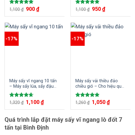
900
₫
950
₫
Được xếp
Được xếp
1,100
₫
1,100
₫
hạng
5.00
hạng
5.00
5 sao
5 sao
-17%
-17%
Máy sấy vĩ ngang 10 tấn
Máy sấy vải thiều đảo
– Máy sấy lúa, sấy đậu
chiều gió – Cho hiệu quả
phộng, mắc ca, cà phê
sấy vượt trội
1,100
₫
1,050
₫
Được xếp
Được xếp
1,320
₫
1,260
₫
hạng
4.67
hạng
5.00
5 sao
5 sao
Quá trình lắp đặt máy sấy vĩ ngang lò đốt 7
tấn tại Bình Định