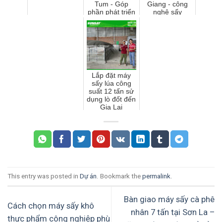
Tum - Góp
Giang - công
phần phát triển
nghệ sấy
kinh tế bền
nhanh, giữ
vững tại Đăk
nguyên hương
Tơ Lung
vị tự nhiên
Lắp đặt máy
sấy lúa công
suất 12 tấn sử
dụng lò đốt đến
Gia Lai
This entry was posted in
Dự án
. Bookmark the
permalink
.
Bàn giao máy sấy cà phê
Cách chọn máy sấy khô
nhân 7 tấn tại Sơn La –
thực phẩm công nghiệp phù