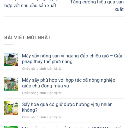
Tăng cường hiệu quả sản
hợp với nhu cầu sản xuất
xuất
BÀI VIẾT MỚI NHẤT
Máy sấy nông sản vĩ ngang đảo chiều gió – Giải
pháp thay thế phơi nắng
Chức năng bình luận bị tắt
ở
Máy
sấy
Máy sấy phù hợp với hợp tác xã nông nghiệp
nông
giúp chủ động mùa vụ
sản
Chức năng bình luận bị tắt
ở
vĩ
Máy
ngang
sấy
Sấy hoa quả có giữ được hương vị tự nhiên
đảo
phù
không?
chiều
hợp
gió
Chức năng bình luận bị tắt
ở
với
–
Sấy
hợp
Giải
hoa