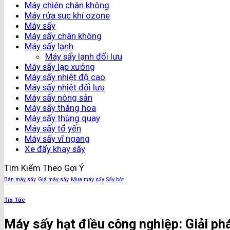
Máy chiên chân không
Máy rửa sục khí ozone
Máy sấy
Máy sấy chân không
Máy sấy lạnh
Máy sấy lạnh đối lưu
Máy sấy lạp xưởng
Máy sấy nhiệt độ cao
Máy sấy nhiệt đối lưu
Máy sấy nông sản
Máy sấy thăng hoa
Máy sấy thùng quay
Máy sấy tổ yến
Máy sấy vĩ ngang
Xe đẩy khay sấy
Tìm Kiếm Theo Gợi Ý
Bán máy sấy
Giá máy sấy
Mua máy sấy
Sấy bột
Tin Tức
Máy sấy hạt điều công nghiệp: Giải phá