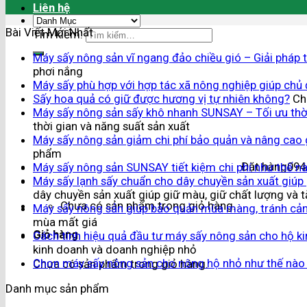
Liên hệ
Bài Viết Mới Nhất
Tìm kiếm:
Máy sấy nông sản vĩ ngang đảo chiều gió – Giải pháp 
phơi nắng
Máy sấy phù hợp với hợp tác xã nông nghiệp giúp chủ
Sấy hoa quả có giữ được hương vị tự nhiên không?
Ch
Máy sấy nông sản sấy khô nhanh SUNSAY – Tối ưu thời
thời gian và năng suất sản xuất
Máy sấy nông sản giảm chi phí bảo quản và nâng cao 
phẩm
Đặt hàng
094
Máy sấy nông sản SUNSAY tiết kiệm chi phí như thế n
Máy sấy lạnh sấy chuẩn cho dây chuyền sản xuất giúp 
dây chuyền sản xuất giúp giữ màu, giữ chất lượng và t
Chưa có sản phẩm trong giỏ hàng.
Máy sấy nông sản giúp bảo quản mùa màng, tránh cả
mùa mất giá
Giỏ hàng
Cách tính hiệu quả đầu tư máy sấy nông sản cho hộ k
kinh doanh và doanh nghiệp nhỏ
Chọn máy sấy nông sản cho nông hộ nhỏ như thế nào
Chưa có sản phẩm trong giỏ hàng.
Danh mục sản phẩm