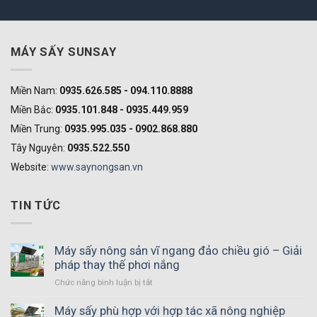
MÁY SẤY SUNSAY
Miền Nam:
0935.626.585 - 094.110.8888
Miền Bắc:
0935.101.848 - 0935.449.959
Miền Trung:
0935.995.035 - 0902.868.880
Tây Nguyên:
0935.522.550
Website:
www.saynongsan.vn
TIN TỨC
Máy sấy nông sản vĩ ngang đảo chiều gió – Giải
pháp thay thế phơi nắng
Chức năng bình luận bị tắt
ở
Máy
sấy
Máy sấy phù hợp với hợp tác xã nông nghiệp