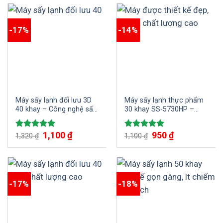
-17%
-14%
Máy sấy lạnh đối lưu 3D
Máy sấy lạnh thực phẩm
40 khay – Công nghệ sấy
30 khay SS-5730HP –
hiện đại 4.0 – Thiết kế
Công suất sấy vượt trội
đẹp, an toàn, tiết kiệm với
1,100
₫
950
₫
Được xếp
Được xếp
máy sấy SUNSAY
1,320
₫
1,100
₫
hạng
5.00
hạng
5.00
5 sao
5 sao
-17%
-18%