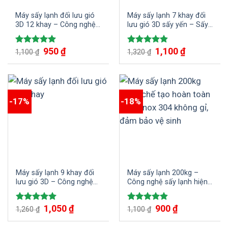
Máy sấy lạnh đối lưu gió
Máy sấy lạnh 7 khay đối
3D 12 khay – Công nghệ
lưu gió 3D sấy yến – Sấy
sấy hiện đại chuẩn công
yến chất lượng cao với
nghiệp từ SUNSAY
công nghệ hiện đại
950
₫
1,100
₫
Được xếp
Được xếp
1,100
₫
1,320
₫
hạng
5.00
hạng
4.86
5 sao
5 sao
-17%
-18%
Máy sấy lạnh 9 khay đối
Máy sấy lạnh 200kg –
lưu gió 3D – Công nghệ
Công nghệ sấy lạnh hiện
sấy hiện đại, hiệu suất
đại với hiệu suất vượt trội
vượt trội
cho việc sấy khô nông
1,050
₫
900
₫
Được xếp
Được xếp
1,260
₫
sản và thực phẩm
1,100
₫
hạng
5.00
hạng
4.86
5 sao
5 sao