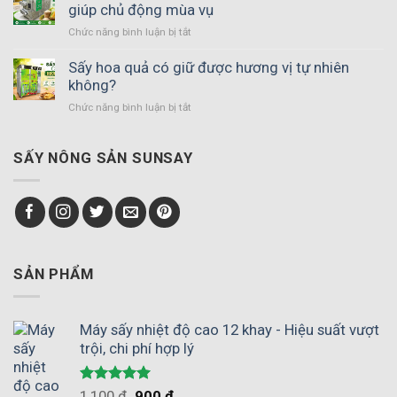
nông
giúp chủ động mùa vụ
sản
Chức năng bình luận bị tắt
ở
vĩ
Máy
ngang
sấy
Sấy hoa quả có giữ được hương vị tự nhiên
đảo
phù
không?
chiều
hợp
gió
Chức năng bình luận bị tắt
ở
với
–
Sấy
hợp
Giải
hoa
tác
pháp
quả
SẤY NÔNG SẢN SUNSAY
xã
thay
có
nông
thế
giữ
nghiệp
phơi
được
giúp
nắng
hương
chủ
vị
động
tự
mùa
nhiên
SẢN PHẨM
vụ
không?
Máy sấy nhiệt độ cao 12 khay - Hiệu suất vượt
trội, chi phí hợp lý
Được xếp
1,100
₫
900
₫