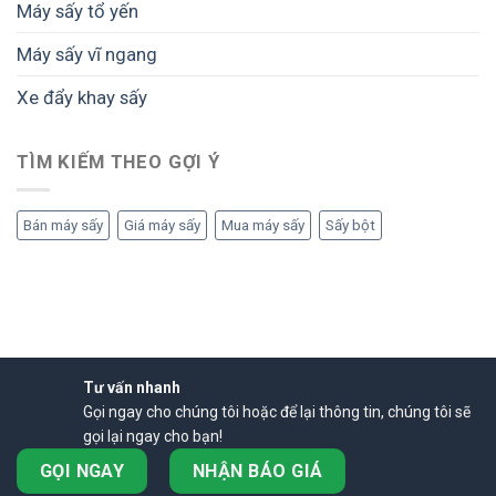
Máy sấy tổ yến
Máy sấy vĩ ngang
Xe đẩy khay sấy
TÌM KIẾM THEO GỢI Ý
Bán máy sấy
Giá máy sấy
Mua máy sấy
Sấy bột
Tư vấn nhanh
Gọi ngay cho chúng tôi hoặc để lại thông tin, chúng tôi sẽ
gọi lại ngay cho bạn!
GỌI NGAY
NHẬN BÁO GIÁ