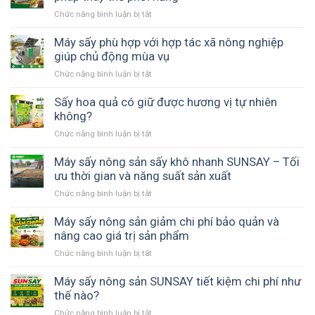
Chức năng bình luận bị tắt
ở
Máy
sấy
Máy sấy phù hợp với hợp tác xã nông nghiệp
nông
giúp chủ động mùa vụ
sản
Chức năng bình luận bị tắt
ở
vĩ
Máy
ngang
sấy
Sấy hoa quả có giữ được hương vị tự nhiên
đảo
phù
không?
chiều
hợp
gió
Chức năng bình luận bị tắt
ở
với
–
Sấy
hợp
Giải
hoa
Máy sấy nông sản sấy khô nhanh SUNSAY – Tối
tác
pháp
quả
ưu thời gian và năng suất sản xuất
xã
thay
có
nông
thế
Chức năng bình luận bị tắt
ở
giữ
nghiệp
phơi
Máy
được
giúp
nắng
sấy
Máy sấy nông sản giảm chi phí bảo quản và
hương
chủ
nông
nâng cao giá trị sản phẩm
vị
động
sản
tự
mùa
Chức năng bình luận bị tắt
ở
sấy
nhiên
vụ
Máy
khô
không?
sấy
Máy sấy nông sản SUNSAY tiết kiệm chi phí như
nhanh
nông
thế nào?
SUNSAY
sản
–
Chức năng bình luận bị tắt
ở