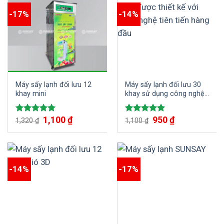
-17%
-14%
Máy sấy lạnh đối lưu 12
Máy sấy lạnh đối lưu 30
khay mini
khay sử dụng công nghệ
tiên tiến, giúp tăng năng
suất sản xuất và hiệu quả
1,100
₫
950
₫
Được xếp
Được xếp
1,320
₫
kinh doanh
1,100
₫
hạng
5.00
hạng
5.00
5 sao
5 sao
-14%
-17%