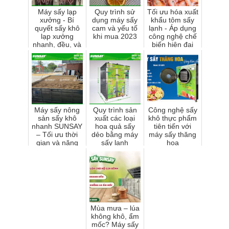
Máy sấy lạp
Quy trình sử
Tối ưu hóa xuất
xưởng - Bí
dụng máy sấy
khẩu tôm sấy
quyết sấy khô
cam và yếu tố
lạnh - Áp dụng
lạp xưởng
khi mua 2023
công nghệ chế
nhanh, đều, và
biến hiện đại
an toàn vệ sinh
để tạo sự thu
thực phẩm!
hút và đạt
chu...
Máy sấy nông
Quy trình sản
Công nghệ sấy
sản sấy khô
xuất các loại
khô thực phẩm
nhanh SUNSAY
hoa quả sấy
tiên tiến với
– Tối ưu thời
dẻo bằng máy
máy sấy thăng
gian và năng
sấy lạnh
hoa
suất sản xuất
Mùa mưa – lúa
không khô, ẩm
mốc? Máy sấy