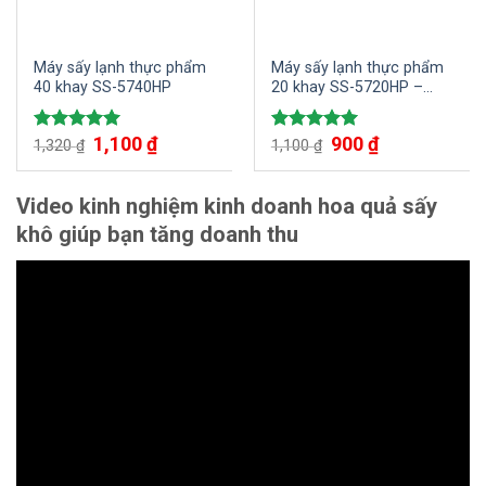
Máy sấy lạnh thực phẩm
Máy sấy lạnh thực phẩm
40 khay SS-5740HP
20 khay SS-5720HP –
Công nghệ sấy lạnh hiện
đại, năng suất khủng từ
1,100
₫
900
₫
Được xếp
Được xếp
1,320
₫
SUNSAY
1,100
₫
hạng
5.00
hạng
5.00
5 sao
5 sao
Video kinh nghiệm kinh doanh hoa quả sấy
khô giúp bạn tăng doanh thu