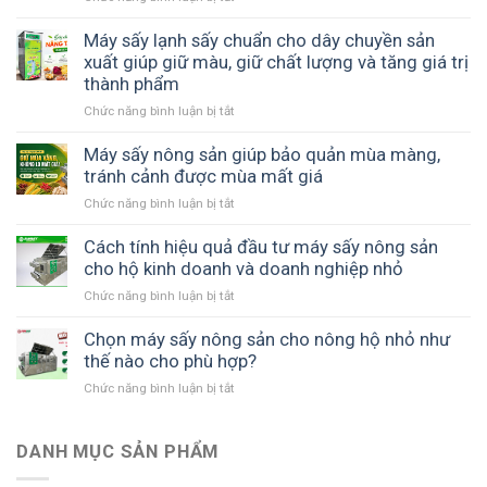
giảm
Tối
Máy
chi
ưu
sấy
Máy sấy lạnh sấy chuẩn cho dây chuyền sản
phí
thời
nông
xuất giúp giữ màu, giữ chất lượng và tăng giá trị
bảo
gian
sản
thành phẩm
quản
và
SUNSAY
và
năng
Chức năng bình luận bị tắt
ở
tiết
nâng
suất
Máy
kiệm
cao
sản
sấy
Máy sấy nông sản giúp bảo quản mùa màng,
chi
giá
xuất
lạnh
tránh cảnh được mùa mất giá
phí
trị
sấy
như
sản
Chức năng bình luận bị tắt
ở
chuẩn
thế
phẩm
Máy
cho
nào?
sấy
Cách tính hiệu quả đầu tư máy sấy nông sản
dây
nông
cho hộ kinh doanh và doanh nghiệp nhỏ
chuyền
sản
sản
Chức năng bình luận bị tắt
ở
giúp
xuất
Cách
bảo
giúp
tính
Chọn máy sấy nông sản cho nông hộ nhỏ như
quản
giữ
hiệu
thế nào cho phù hợp?
mùa
màu,
quả
màng,
giữ
Chức năng bình luận bị tắt
ở
đầu
tránh
chất
Chọn
tư
cảnh
lượng
máy
máy
được
và
sấy
DANH MỤC SẢN PHẨM
sấy
mùa
tăng
nông
nông
mất
giá
sản