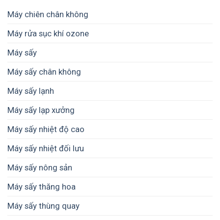
sản
giá
trị
cho
cho
Máy chiên chân không
thành
nông
hộ
phẩm
hộ
kinh
Máy rửa sục khí ozone
nhỏ
doanh
như
và
Máy sấy
thế
doanh
nào
nghiệp
cho
Máy sấy chân không
nhỏ
phù
hợp?
Máy sấy lạnh
Máy sấy lạp xưởng
Máy sấy nhiệt độ cao
Máy sấy nhiệt đối lưu
Máy sấy nông sản
Máy sấy thăng hoa
Máy sấy thùng quay