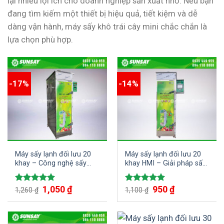
lại nhiều lợi ích cho doanh nghiệp sản xuất nhỏ. Nếu bạn
đang tìm kiếm một thiết bị hiệu quả, tiết kiệm và dễ
dàng vận hành, máy sấy khô trái cây mini chắc chắn là
lựa chọn phù hợp.
-17%
-14%
Máy sấy lạnh đối lưu 20
Máy sấy lạnh đối lưu 20
khay – Công nghệ sấy
khay HMI – Giải pháp sấy
tiên tiến cho chất lượng
lạnh hiệu quả cho doanh
sản phẩm hoàn hảo
nghiệp
1,050
₫
950
₫
Được xếp
Được xếp
1,260
₫
1,100
₫
hạng
5.00
hạng
5.00
5 sao
5 sao