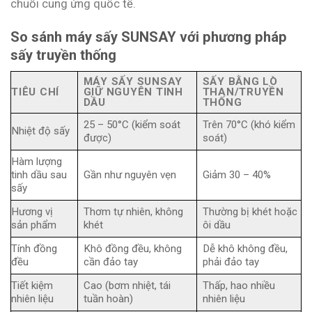
chuỗi cung ứng quốc tế.
So sánh máy sấy SUNSAY với phương pháp
sấy truyền thống
MÁY SẤY SUNSAY
SẤY BẰNG LÒ
TIÊU CHÍ
GIỮ NGUYÊN TINH
THAN/TRUYỀN
DẦU
THỐNG
25 – 50°C (kiểm soát
Trên 70°C (khó kiểm
Nhiệt độ sấy
được)
soát)
Hàm lượng
tinh dầu sau
Gần như nguyên vẹn
Giảm 30 – 40%
sấy
Hương vị
Thơm tự nhiên, không
Thường bị khét hoặc
sản phẩm
khét
ôi dầu
Tính đồng
Khô đồng đều, không
Dễ khô không đều,
đều
cần đảo tay
phải đảo tay
Tiết kiệm
Cao (bơm nhiệt, tái
Thấp, hao nhiều
nhiên liệu
tuần hoàn)
nhiên liệu