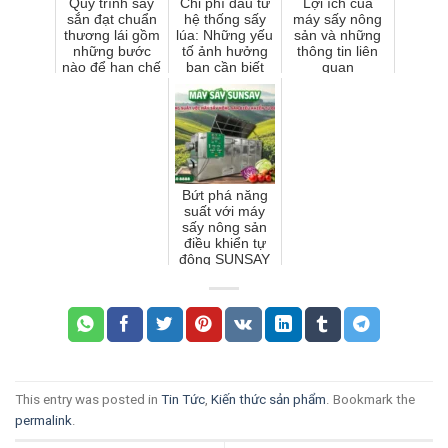
Quy trình sấy
Chi phí đầu tư
Lợi ích của
sắn đạt chuẩn
hệ thống sấy
máy sấy nông
thương lái gồm
lúa: Những yếu
sản và những
những bước
tố ảnh hưởng
thông tin liên
nào để hạn chế
bạn cần biết
quan
hao hụt?
Bứt phá năng
suất với máy
sấy nông sản
điều khiển tự
động SUNSAY
This entry was posted in
Tin Tức
,
Kiến thức sản phẩm
. Bookmark the
permalink
.