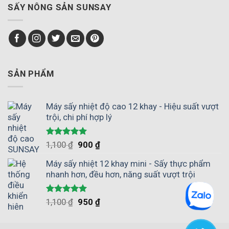
pháp
quả
SẤY NÔNG SẢN SUNSAY
xã
thay
có
nông
thế
giữ
nghiệp
phơi
được
giúp
nắng
hương
chủ
vị
động
tự
mùa
nhiên
SẢN PHẨM
vụ
không?
Máy sấy nhiệt độ cao 12 khay - Hiệu suất vượt
trội, chi phí hợp lý
Được xếp
1,100
₫
900
₫
hạng
5.00
5 sao
Máy sấy nhiệt 12 khay mini - Sấy thực phẩm
nhanh hơn, đều hơn, năng suất vượt trội
Được xếp
1,100
₫
950
₫
hạng
5.00
5 sao