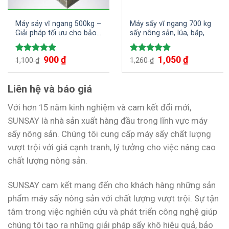
Máy sáy vĩ ngang 500kg –
Máy sấy vĩ ngang 700 kg
Giải pháp tối ưu cho bảo
sấy nông sản, lúa, bắp,
quản nông sản
900
₫
1,050
₫
Được xếp
Được xếp
1,100
₫
1,260
₫
hạng
5.00
hạng
4.80
5 sao
5 sao
Liên hệ và báo giá
Với hơn 15 năm kinh nghiệm và cam kết đổi mới,
SUNSAY là nhà sản xuất hàng đầu trong lĩnh vực máy
sấy nông sản. Chúng tôi cung cấp máy sấy chất lượng
vượt trội với giá cạnh tranh, lý tưởng cho việc nâng cao
chất lượng nông sản.
SUNSAY cam kết mang đến cho khách hàng những sản
phẩm máy sấy nông sản với chất lượng vượt trội. Sự tận
tâm trong việc nghiên cứu và phát triển công nghệ giúp
chúng tôi tạo ra những giải pháp sấy khô hiệu quả, bảo