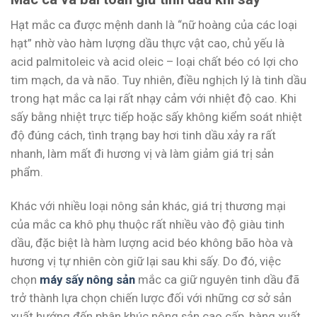
Hạt mắc ca được mệnh danh là “nữ hoàng của các loại
hạt” nhờ vào hàm lượng dầu thực vật cao, chủ yếu là
acid palmitoleic và acid oleic – loại chất béo có lợi cho
tim mạch, da và não. Tuy nhiên, điều nghịch lý là tinh dầu
trong hạt mắc ca lại rất nhạy cảm với nhiệt độ cao. Khi
sấy bằng nhiệt trực tiếp hoặc sấy không kiểm soát nhiệt
độ đúng cách, tình trạng bay hơi tinh dầu xảy ra rất
nhanh, làm mất đi hương vị và làm giảm giá trị sản
phẩm.
Khác với nhiều loại nông sản khác, giá trị thương mại
của mắc ca khô phụ thuộc rất nhiều vào độ giàu tinh
dầu, đặc biệt là hàm lượng acid béo không bão hòa và
hương vị tự nhiên còn giữ lại sau khi sấy. Do đó, việc
chọn
máy sấy nông sản
mắc ca giữ nguyên tinh dầu đã
trở thành lựa chọn chiến lược đối với những cơ sở sản
xuất hướng đến phân khúc nông sản cao cấp, hàng xuất