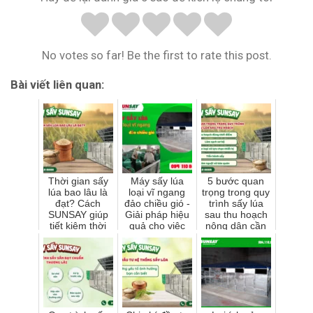
No votes so far! Be the first to rate this post.
Bài viết liên quan:
Thời gian sấy
Máy sấy lúa
5 bước quan
lúa bao lâu là
loại vĩ ngang
trọng trong quy
đạt? Cách
đảo chiều gió -
trình sấy lúa
SUNSAY giúp
Giải pháp hiệu
sau thu hoạch
tiết kiệm thời
quả cho việc
nông dân cần
gian và nhiên
sấy lúa của bà
biết
liệu
con nông dân