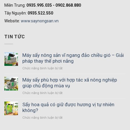
Miền Trung:
0935.995.035 - 0902.868.880
Tây Nguyên:
0935.522.550
Website:
www.saynongsan.vn
TIN TỨC
Máy sấy nông sản vĩ ngang đảo chiều gió – Giải
pháp thay thế phơi nắng
Chức năng bình luận bị tắt
ở
Máy
sấy
Máy sấy phù hợp với hợp tác xã nông nghiệp
nông
giúp chủ động mùa vụ
sản
Chức năng bình luận bị tắt
ở
vĩ
Máy
ngang
sấy
Sấy hoa quả có giữ được hương vị tự nhiên
đảo
phù
không?
chiều
hợp
gió
Chức năng bình luận bị tắt
ở
với
–
Sấy
hợp
Giải
hoa
tác