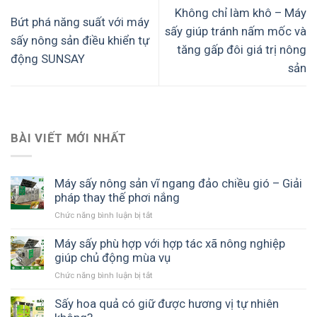
Không chỉ làm khô – Máy
Bứt phá năng suất với máy
sấy giúp tránh nấm mốc và
sấy nông sản điều khiển tự
tăng gấp đôi giá trị nông
động SUNSAY
sản
BÀI VIẾT MỚI NHẤT
Máy sấy nông sản vĩ ngang đảo chiều gió – Giải
pháp thay thế phơi nắng
Chức năng bình luận bị tắt
ở
Máy
sấy
Máy sấy phù hợp với hợp tác xã nông nghiệp
nông
giúp chủ động mùa vụ
sản
Chức năng bình luận bị tắt
ở
vĩ
Máy
ngang
sấy
Sấy hoa quả có giữ được hương vị tự nhiên
đảo
phù