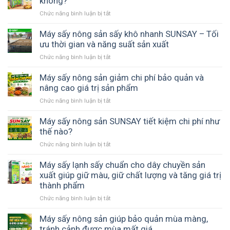
không?
chiều
hợp
gió
Chức năng bình luận bị tắt
ở
với
–
Sấy
hợp
Giải
hoa
Máy sấy nông sản sấy khô nhanh SUNSAY – Tối
tác
pháp
quả
ưu thời gian và năng suất sản xuất
xã
thay
có
nông
thế
Chức năng bình luận bị tắt
ở
giữ
nghiệp
phơi
Máy
được
giúp
nắng
sấy
Máy sấy nông sản giảm chi phí bảo quản và
hương
chủ
nông
nâng cao giá trị sản phẩm
vị
động
sản
tự
mùa
Chức năng bình luận bị tắt
ở
sấy
nhiên
vụ
Máy
khô
không?
sấy
Máy sấy nông sản SUNSAY tiết kiệm chi phí như
nhanh
nông
thế nào?
SUNSAY
sản
–
Chức năng bình luận bị tắt
ở
giảm
Tối
Máy
chi
ưu
sấy
Máy sấy lạnh sấy chuẩn cho dây chuyền sản
phí
thời
nông
xuất giúp giữ màu, giữ chất lượng và tăng giá trị
bảo
gian
sản
thành phẩm
quản
và
SUNSAY
và
năng
Chức năng bình luận bị tắt
ở
tiết
nâng
suất
Máy
kiệm
cao
sản
sấy
Máy sấy nông sản giúp bảo quản mùa màng,
chi
giá
xuất
lạnh
tránh cảnh được mùa mất giá
phí