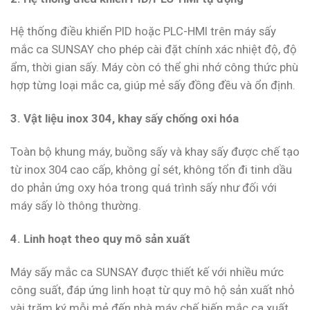
Hệ thống điều khiển PID hoặc PLC-HMI trên máy sấy
mắc ca SUNSAY cho phép cài đặt chính xác nhiệt độ, độ
ẩm, thời gian sấy. Máy còn có thể ghi nhớ công thức phù
hợp từng loại mắc ca, giúp mẻ sấy đồng đều và ổn định.
3. Vật liệu inox 304, khay sấy chống oxi hóa
Toàn bộ khung máy, buồng sấy và khay sấy được chế tạo
từ inox 304 cao cấp, không gỉ sét, không tổn đi tinh dầu
do phản ứng oxy hóa trong quá trình sấy như đối với
máy sấy lò thông thường.
4. Linh hoạt theo quy mô sản xuất
Máy sấy mắc ca SUNSAY được thiết kế với nhiều mức
công suất, đáp ứng linh hoạt từ quy mô hộ sản xuất nhỏ
vài trăm ký mỗi mẻ đến nhà máy chế biến mắc ca xuất