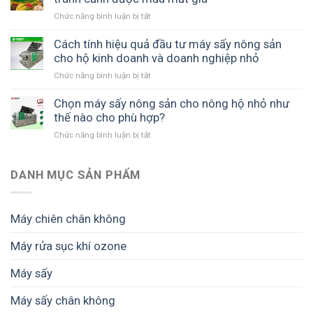
trị
sấy
như
sản
Chức năng bình luận bị tắt
ở
chuẩn
thế
phẩm
Máy
cho
nào?
sấy
Cách tính hiệu quả đầu tư máy sấy nông sản
dây
nông
cho hộ kinh doanh và doanh nghiệp nhỏ
chuyền
sản
sản
Chức năng bình luận bị tắt
ở
giúp
xuất
Cách
bảo
giúp
tính
Chọn máy sấy nông sản cho nông hộ nhỏ như
quản
giữ
hiệu
thế nào cho phù hợp?
mùa
màu,
quả
màng,
giữ
Chức năng bình luận bị tắt
ở
đầu
tránh
chất
Chọn
tư
cảnh
lượng
máy
máy
được
và
sấy
DANH MỤC SẢN PHẨM
sấy
mùa
tăng
nông
nông
mất
giá
sản
sản
giá
trị
cho
cho
Máy chiên chân không
thành
nông
hộ
phẩm
hộ
kinh
Máy rửa sục khí ozone
nhỏ
doanh
như
và
Máy sấy
thế
doanh
nào
nghiệp
cho
Máy sấy chân không
nhỏ
phù