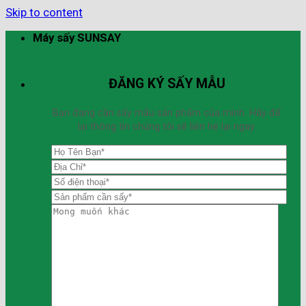
Skip to content
Máy sấy SUNSAY
ĐĂNG KÝ SẤY MẪU
Bạn đang cần sấy mẫu sản phẩm của mình. Hãy để
lại thông tin chúng tôi sẽ liên hệ lại ngay.