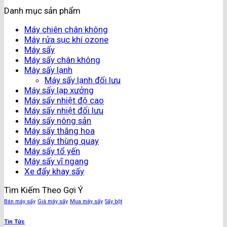
Danh mục sản phẩm
Máy chiên chân không
Máy rửa sục khí ozone
Máy sấy
Máy sấy chân không
Máy sấy lạnh
Máy sấy lạnh đối lưu
Máy sấy lạp xưởng
Máy sấy nhiệt độ cao
Máy sấy nhiệt đối lưu
Máy sấy nông sản
Máy sấy thăng hoa
Máy sấy thùng quay
Máy sấy tổ yến
Máy sấy vĩ ngang
Xe đẩy khay sấy
Tìm Kiếm Theo Gợi Ý
Bán máy sấy
Giá máy sấy
Mua máy sấy
Sấy bột
Tin Tức