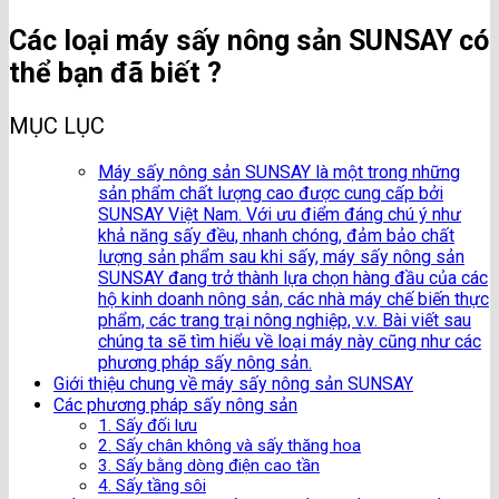
Các loại máy sấy nông sản SUNSAY có
thể bạn đã biết ?
MỤC LỤC
Máy sấy nông sản SUNSAY là một trong những
sản phẩm chất lượng cao được cung cấp bởi
SUNSAY Việt Nam. Với ưu điểm đáng chú ý như
khả năng sấy đều, nhanh chóng, đảm bảo chất
lượng sản phẩm sau khi sấy, máy sấy nông sản
SUNSAY đang trở thành lựa chọn hàng đầu của các
hộ kinh doanh nông sản, các nhà máy chế biến thực
phẩm, các trang trại nông nghiệp, v.v. Bài viết sau
chúng ta sẽ tìm hiểu về loại máy này cũng như các
phương pháp sấy nông sản.
Giới thiệu chung về máy sấy nông sản SUNSAY
Các phương pháp sấy nông sản
1. Sấy đối lưu
2. Sấy chân không và sấy thăng hoa
3. Sấy bằng dòng điện cao tần
4. Sấy tầng sôi