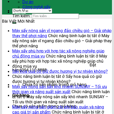
Dự án
Công nghệ sấy
Liên hệ
Tìm kiếm:
Bài Viết Mới Nhất
Máy sấy nông sản vĩ ngang đảo chiều gió – Giải pháp
thay thế phơi nắng
Chức năng bình luận bị tắt
ở Máy
sấy nông sản vĩ ngang đảo chiều gió – Giải pháp thay
thế phơi nắng
Máy sấy phù hợp với hợp tác xã nông nghiệp giúp
chủ động mùa vụ
Chức năng bình luận bị tắt
ở Máy
sấy phù hợp với hợp tác xã nông nghiệp giúp chủ
Đặt
động mùa vụ
hàng
094.110.8888
Sấy hoa quả có giữ được hương vị tự nhiên không?
Chức năng bình luận bị tắt
ở Sấy hoa quả có giữ
được hương vị tự nhiên không?
Chưa có sản phẩm trong giỏ hàng.
Máy sấy nông sản sấy khô nhanh SUNSAY – Tối ưu
thời gian và năng suất sản xuất
Chức năng bình luận
Giỏ hàng
bị tắt
ở Máy sấy nông sản sấy khô nhanh SUNSAY –
Tối ưu thời gian và năng suất sản xuất
Chưa có sản phẩm trong giỏ hàng.
Máy sấy nông sản giảm chi phí bảo quản và nâng
cao giá trị sản phẩm
Chức năng bình luận bị tắt
ở