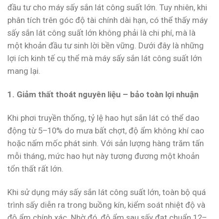
đầu tư cho máy sấy sắn lát công suất lớn. Tuy nhiên, khi
phân tích trên góc độ tài chính dài hạn, có thể thấy máy
sấy sắn lát công suất lớn không phải là chi phí, mà là
một khoản đầu tư sinh lời bền vững. Dưới đây là những
lợi ích kinh tế cụ thể mà máy sấy sắn lát công suất lớn
mang lại.
1. Giảm thất thoát nguyên liệu – bảo toàn lợi nhuận
Khi phơi truyền thống, tỷ lệ hao hụt sắn lát có thể dao
động từ 5–10% do mưa bất chợt, độ ẩm không khí cao
hoặc nấm mốc phát sinh. Với sản lượng hàng trăm tấn
mỗi tháng, mức hao hụt này tương đương một khoản
tổn thất rất lớn.
Khi sử dụng máy sấy sắn lát công suất lớn, toàn bộ quá
trình sấy diễn ra trong buồng kín, kiểm soát nhiệt độ và
độ ẩm chính xác. Nhờ đó, độ ẩm sau sấy đạt chuẩn 12–