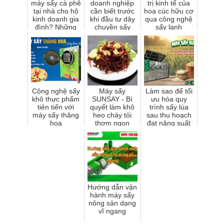
máy sấy cà phê
doanh nghiệp
trị kinh tế của
tại nhà cho hộ
cần biết trước
hoa cúc hữu cơ
kinh doanh gia
khi đầu tư dây
qua công nghệ
đình? Những
chuyền sấy
sấy lạnh
điều bạn cần
nông sản quy
SUNSAY
cân nhắc
mô lớn
Công nghệ sấy
Máy sấy
Làm sao để tối
khô thực phẩm
SUNSAY - Bí
ưu hóa quy
tiên tiến với
quyết làm khô
trình sấy lúa
máy sấy thăng
heo cháy tỏi
sau thu hoạch
hoa
thơm ngon
đạt năng suất
cao?
Hướng dẫn vận
hành máy sấy
nông sản dạng
vĩ ngang