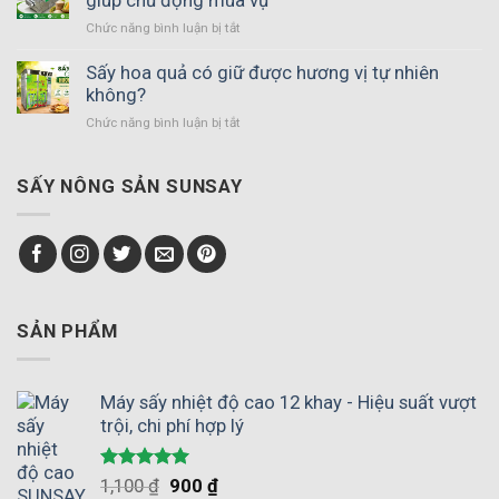
sản
Chức năng bình luận bị tắt
ở
vĩ
Máy
ngang
sấy
Sấy hoa quả có giữ được hương vị tự nhiên
đảo
phù
không?
chiều
hợp
gió
Chức năng bình luận bị tắt
ở
với
–
Sấy
hợp
Giải
hoa
tác
pháp
quả
SẤY NÔNG SẢN SUNSAY
xã
thay
có
nông
thế
giữ
nghiệp
phơi
được
giúp
nắng
hương
chủ
vị
động
tự
mùa
nhiên
SẢN PHẨM
vụ
không?
Máy sấy nhiệt độ cao 12 khay - Hiệu suất vượt
trội, chi phí hợp lý
Được xếp
1,100
₫
900
₫