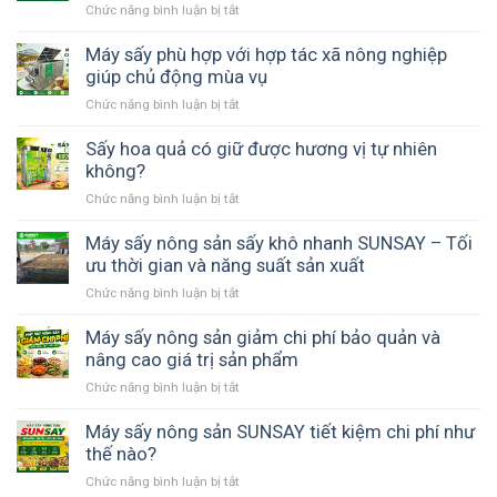
Chức năng bình luận bị tắt
ở
Máy
sấy
Máy sấy phù hợp với hợp tác xã nông nghiệp
nông
giúp chủ động mùa vụ
sản
Chức năng bình luận bị tắt
ở
vĩ
Máy
ngang
sấy
Sấy hoa quả có giữ được hương vị tự nhiên
đảo
phù
không?
chiều
hợp
gió
Chức năng bình luận bị tắt
ở
với
–
Sấy
hợp
Giải
hoa
Máy sấy nông sản sấy khô nhanh SUNSAY – Tối
tác
pháp
quả
ưu thời gian và năng suất sản xuất
xã
thay
có
nông
thế
Chức năng bình luận bị tắt
ở
giữ
nghiệp
phơi
Máy
được
giúp
nắng
sấy
Máy sấy nông sản giảm chi phí bảo quản và
hương
chủ
nông
nâng cao giá trị sản phẩm
vị
động
sản
tự
mùa
Chức năng bình luận bị tắt
ở
sấy
nhiên
vụ
Máy
khô
không?
sấy
Máy sấy nông sản SUNSAY tiết kiệm chi phí như
nhanh
nông
thế nào?
SUNSAY
sản
–
Chức năng bình luận bị tắt
ở
giảm
Tối