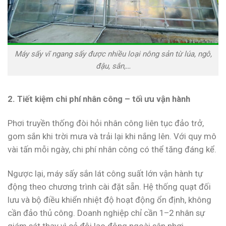
Máy sấy vĩ ngang sấy được nhiều loại nông sản từ lúa, ngô,
đậu, sắn,…
2. Tiết kiệm chi phí nhân công – tối ưu vận hành
Phơi truyền thống đòi hỏi nhân công liên tục đảo trở,
gom sắn khi trời mưa và trải lại khi nắng lên. Với quy mô
vài tấn mỗi ngày, chi phí nhân công có thể tăng đáng kể.
Ngược lại, máy sấy sắn lát công suất lớn vận hành tự
động theo chương trình cài đặt sẵn. Hệ thống quạt đối
lưu và bộ điều khiển nhiệt độ hoạt động ổn định, không
cần đảo thủ công. Doanh nghiệp chỉ cần 1–2 nhân sự
giám sát thay vì cả đội lao động ngoài sân phơi.