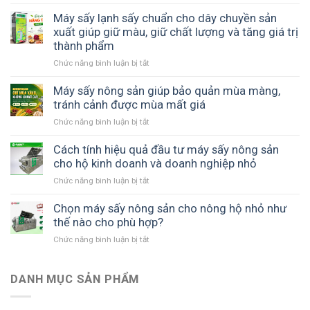
Máy
chi
ưu
sấy
Máy sấy lạnh sấy chuẩn cho dây chuyền sản
phí
thời
nông
xuất giúp giữ màu, giữ chất lượng và tăng giá trị
bảo
gian
sản
thành phẩm
quản
và
SUNSAY
và
năng
Chức năng bình luận bị tắt
ở
tiết
nâng
suất
Máy
kiệm
cao
sản
sấy
Máy sấy nông sản giúp bảo quản mùa màng,
chi
giá
xuất
lạnh
tránh cảnh được mùa mất giá
phí
trị
sấy
như
sản
Chức năng bình luận bị tắt
ở
chuẩn
thế
phẩm
Máy
cho
nào?
sấy
Cách tính hiệu quả đầu tư máy sấy nông sản
dây
nông
cho hộ kinh doanh và doanh nghiệp nhỏ
chuyền
sản
sản
Chức năng bình luận bị tắt
ở
giúp
xuất
Cách
bảo
giúp
tính
Chọn máy sấy nông sản cho nông hộ nhỏ như
quản
giữ
hiệu
thế nào cho phù hợp?
mùa
màu,
quả
màng,
giữ
Chức năng bình luận bị tắt
ở
đầu
tránh
chất
Chọn
tư
cảnh
lượng
máy
máy
được
và
sấy
DANH MỤC SẢN PHẨM
sấy
mùa
tăng
nông
nông
mất
giá
sản
sản
giá