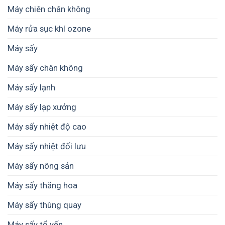
trị
cho
cho
Máy chiên chân không
thành
nông
hộ
phẩm
hộ
kinh
Máy rửa sục khí ozone
nhỏ
doanh
như
và
Máy sấy
thế
doanh
nào
nghiệp
cho
Máy sấy chân không
nhỏ
phù
hợp?
Máy sấy lạnh
Máy sấy lạp xưởng
Máy sấy nhiệt độ cao
Máy sấy nhiệt đối lưu
Máy sấy nông sản
Máy sấy thăng hoa
Máy sấy thùng quay
Máy sấy tổ yến