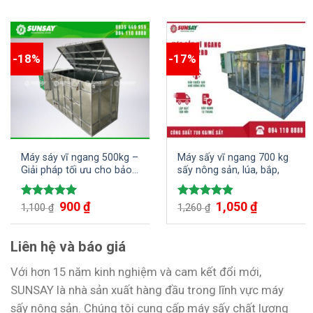
-18%
-17%
Máy sáy vĩ ngang 500kg –
Máy sấy vĩ ngang 700 kg
Giải pháp tối ưu cho bảo
sấy nông sản, lúa, bắp,
quản nông sản
900
₫
1,050
₫
Được xếp
Được xếp
1,100
₫
1,260
₫
hạng
5.00
hạng
4.80
5 sao
5 sao
Liên hệ và báo giá
Với hơn 15 năm kinh nghiệm và cam kết đổi mới,
SUNSAY là nhà sản xuất hàng đầu trong lĩnh vực máy
sấy nông sản. Chúng tôi cung cấp máy sấy chất lượng