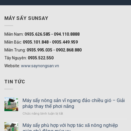
MÁY SẤY SUNSAY
Miền Nam:
0935.626.585 - 094.110.8888
Miền Bắc:
0935.101.848 - 0935.449.959
Miền Trung:
0935.995.035 - 0902.868.880
Tây Nguyên:
0935.522.550
Website:
www.saynongsan.vn
TIN TỨC
Máy sấy nông sản vĩ ngang đảo chiều gió – Giải
pháp thay thế phơi nắng
Chức năng bình luận bị tắt
ở
Máy
sấy
Máy sấy phù hợp với hợp tác xã nông nghiệp
nông
giúp chủ động mùa vụ