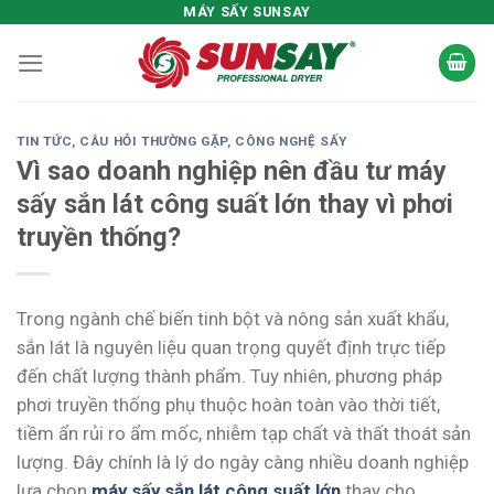
Skip
MÁY SẤY SUNSAY
to
content
TIN TỨC
,
CÂU HỎI THƯỜNG GẶP
,
CÔNG NGHỆ SẤY
Vì sao doanh nghiệp nên đầu tư máy
sấy sắn lát công suất lớn thay vì phơi
truyền thống?
Trong ngành chế biến tinh bột và nông sản xuất khẩu,
sắn lát là nguyên liệu quan trọng quyết định trực tiếp
đến chất lượng thành phẩm. Tuy nhiên, phương pháp
phơi truyền thống phụ thuộc hoàn toàn vào thời tiết,
tiềm ẩn rủi ro ẩm mốc, nhiễm tạp chất và thất thoát sản
lượng. Đây chính là lý do ngày càng nhiều doanh nghiệp
lựa chọn
máy sấy sắn lát công suất lớn
thay cho