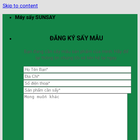
Skip to content
Máy sấy SUNSAY
ĐĂNG KÝ SẤY MẪU
Bạn đang cần sấy mẫu sản phẩm của mình. Hãy để
lại thông tin chúng tôi sẽ liên hệ lại ngay.