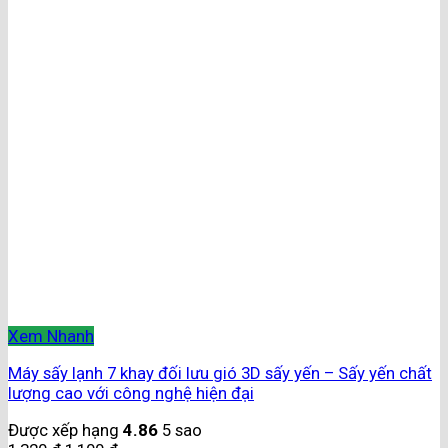
Xem Nhanh
Máy sấy lạnh 7 khay đối lưu gió 3D sấy yến – Sấy yến chất
lượng cao với công nghệ hiện đại
Được xếp hạng
4.86
5 sao