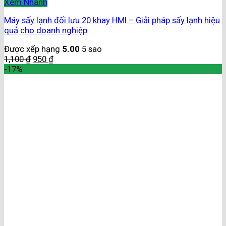
Xem Nhanh
Máy sấy lạnh đối lưu 20 khay HMI – Giải pháp sấy lạnh hiệu
quả cho doanh nghiệp
Được xếp hạng
5.00
5 sao
1,100
₫
950
₫
-17%