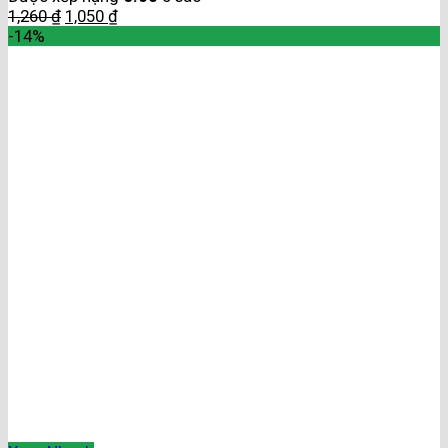
1,260
₫
1,050
₫
-14%