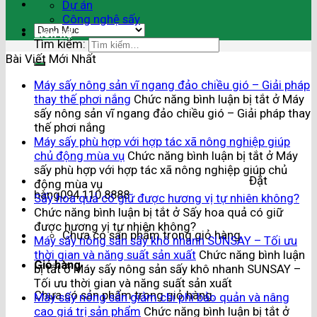
Dự án
Công nghệ sấy
Liên hệ
Tìm kiếm:
Bài Viết Mới Nhất
Máy sấy nông sản vĩ ngang đảo chiều gió – Giải pháp
thay thế phơi nắng
Chức năng bình luận bị tắt
ở Máy
sấy nông sản vĩ ngang đảo chiều gió – Giải pháp thay
thế phơi nắng
Máy sấy phù hợp với hợp tác xã nông nghiệp giúp
chủ động mùa vụ
Chức năng bình luận bị tắt
ở Máy
sấy phù hợp với hợp tác xã nông nghiệp giúp chủ
Đặt
động mùa vụ
hàng
094.110.8888
Sấy hoa quả có giữ được hương vị tự nhiên không?
Chức năng bình luận bị tắt
ở Sấy hoa quả có giữ
được hương vị tự nhiên không?
Chưa có sản phẩm trong giỏ hàng.
Máy sấy nông sản sấy khô nhanh SUNSAY – Tối ưu
thời gian và năng suất sản xuất
Chức năng bình luận
Giỏ hàng
bị tắt
ở Máy sấy nông sản sấy khô nhanh SUNSAY –
Tối ưu thời gian và năng suất sản xuất
Chưa có sản phẩm trong giỏ hàng.
Máy sấy nông sản giảm chi phí bảo quản và nâng
cao giá trị sản phẩm
Chức năng bình luận bị tắt
ở