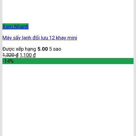
Xem Nhanh
Máy sấy lạnh đối lưu 12 khay mini
Được xếp hạng
5.00
5 sao
1,320
₫
1,100
₫
-14%