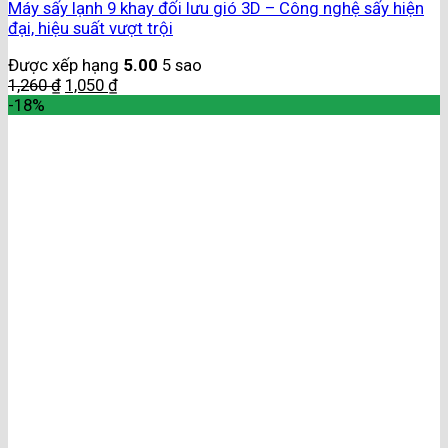
Máy sấy lạnh 9 khay đối lưu gió 3D – Công nghệ sấy hiện
đại, hiệu suất vượt trội
Được xếp hạng
5.00
5 sao
1,260
₫
1,050
₫
-18%