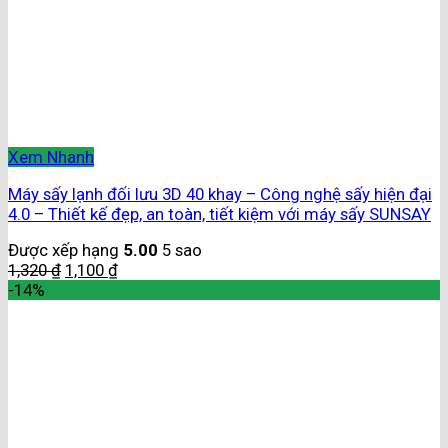
Xem Nhanh
Máy sấy lạnh đối lưu 3D 40 khay – Công nghệ sấy hiện đại
4.0 – Thiết kế đẹp, an toàn, tiết kiệm với máy sấy SUNSAY
Được xếp hạng
5.00
5 sao
1,320
₫
1,100
₫
-14%