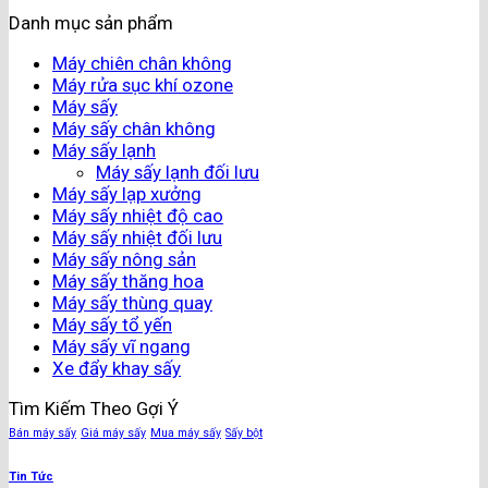
Danh mục sản phẩm
Máy chiên chân không
Máy rửa sục khí ozone
Máy sấy
Máy sấy chân không
Máy sấy lạnh
Máy sấy lạnh đối lưu
Máy sấy lạp xưởng
Máy sấy nhiệt độ cao
Máy sấy nhiệt đối lưu
Máy sấy nông sản
Máy sấy thăng hoa
Máy sấy thùng quay
Máy sấy tổ yến
Máy sấy vĩ ngang
Xe đẩy khay sấy
Tìm Kiếm Theo Gợi Ý
Bán máy sấy
Giá máy sấy
Mua máy sấy
Sấy bột
Tin Tức