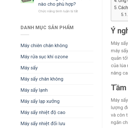
Ứng 
quả
cảnh
tăng
nào cho phù hợp?
Cách
đầu
được
giá
Chức năng bình luận bị tắt
ở
tư
mùa
trị
Chọn
máy
mất
thành
máy
sấy
giá
phẩm
sấy
DANH MỤC SẢN PHẨM
nông
Ý ng
nông
sản
sản
cho
cho
Máy sấy
hộ
Máy chiên chân không
nông
kinh
máy sấy
hộ
doanh
Máy rửa sục khí ozone
quản tố
nhỏ
và
như
doanh
của lúa 
Máy sấy
thế
nghiệp
nâng ca
nào
nhỏ
cho
Máy sấy chân không
phù
Tầm 
hợp?
Máy sấy lạnh
Máy sấy
Máy sấy lạp xưởng
lượng độ
Máy sấy nhiệt độ cao
và côn 
ngăn ch
Máy sấy nhiệt đối lưu