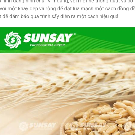
à hình dạng hình chữ “V” ngang, với một hệ thống quạt và bộ
ế với một khay dẹp và rộng để đặt lúa mạch một cách đồng đều
t để đảm bảo quá trình sấy diễn ra một cách hiệu quả.