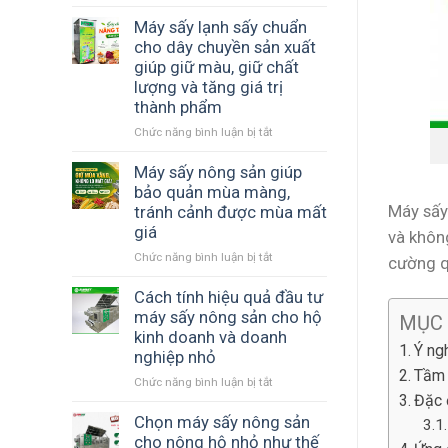
Máy
phí
gian
sấy
Máy sấy lạnh sấy chuẩn
bảo
và
nông
cho dây chuyền sản xuất
quản
năng
sản
và
giúp giữ màu, giữ chất
suất
SUNSAY
nâng
sản
lượng và tăng giá trị
tiết
cao
xuất
thành phẩm
kiệm
giá
chi
Chức năng bình luận bị tắt
ở
trị
phí
Máy
sản
như
sấy
Máy sấy nông sản giúp
phẩm
thế
lạnh
bảo quản mùa màng,
nào?
sấy
Máy sấy
tránh cảnh được mùa mất
chuẩn
giá
và khôn
cho
Chức năng bình luận bị tắt
ở
dây
cường q
Máy
chuyền
sấy
Cách tính hiệu quả đầu tư
sản
nông
xuất
máy sấy nông sản cho hộ
MỤC
sản
giúp
kinh doanh và doanh
giúp
Ý ng
giữ
nghiệp nhỏ
bảo
màu,
Tầm 
Chức năng bình luận bị tắt
ở
quản
giữ
Đặc 
Cách
mùa
chất
tính
Chọn máy sấy nông sản
màng,
lượng
hiệu
tránh
và
cho nông hộ nhỏ như thế