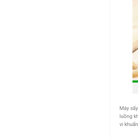
Máy sấy
luồng k
vi khuẩ