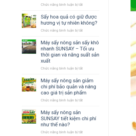
Chức năng bình luận bị tắt
ở
ngang
Máy
đảo
sấy
Sấy hoa quả có giữ được
chiều
phù
hương vị tự nhiên không?
gió
hợp
–
Chức năng bình luận bị tắt
ở
với
Giải
Sấy
hợp
pháp
hoa
Máy sấy nông sản sấy khô
tác
thay
quả
nhanh SUNSAY – Tối ưu
xã
thế
có
thời gian và năng suất sản
nông
phơi
giữ
nghiệp
xuất
nắng
được
giúp
Chức năng bình luận bị tắt
ở
hương
chủ
Máy
vị
động
sấy
Máy sấy nông sản giảm
tự
mùa
nông
nhiên
chi phí bảo quản và nâng
vụ
sản
không?
cao giá trị sản phẩm
sấy
Chức năng bình luận bị tắt
ở
khô
Máy
nhanh
sấy
Máy sấy nông sản
SUNSAY
nông
SUNSAY tiết kiệm chi phí
–
sản
Tối
như thế nào?
giảm
ưu
Chức năng bình luận bị tắt
ở
chi
thời