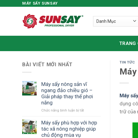
MÁY SẤY SUNSAY
Skip
to
content
TRANG
TIN TỨC
BÀI VIẾT MỚI NHẤT
Máy 
Máy sấy nông sản vĩ
ngang đảo chiều gió –
Máy sấy
Giải pháp thay thế phơi
nắng
dụng cô
Chức năng bình luận bị tắt
ở
trữ của
Máy
sấy
Máy sấy phù hợp với hợp
nông
tác xã nông nghiệp giúp
sản
chủ động mùa vụ
vĩ