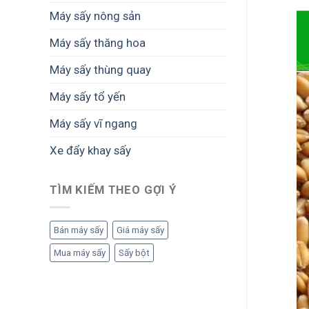
Máy sấy nông sản
Máy sấy thăng hoa
Máy sấy thùng quay
Máy sấy tổ yến
Máy sấy vĩ ngang
Xe đẩy khay sấy
TÌM KIẾM THEO GỢI Ý
Bán máy sấy
Giá máy sấy
Mua máy sấy
Sấy bột