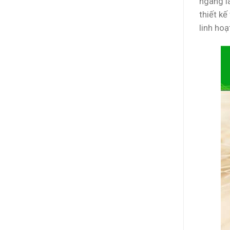
ngang l
thiết k
linh hoạ