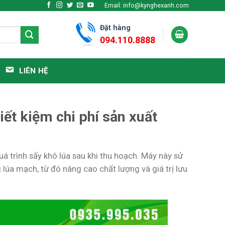
Email: info@kynghexanh.com
Đặt hàng
094.110.8888
LIÊN HỆ
iết kiệm chi phí sản xuất
á trình sấy khô lúa sau khi thu hoạch. Máy này sử
lúa mạch, từ đó nâng cao chất lượng và giá trị lưu