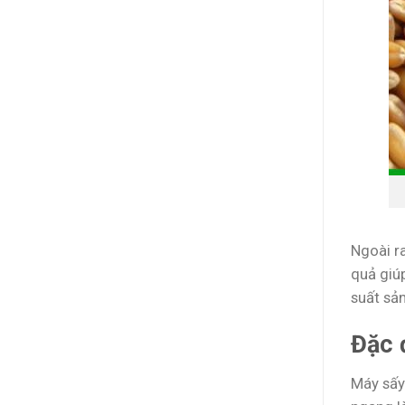
Ngoài ra
quả giú
suất sản
Đặc 
Máy sấy