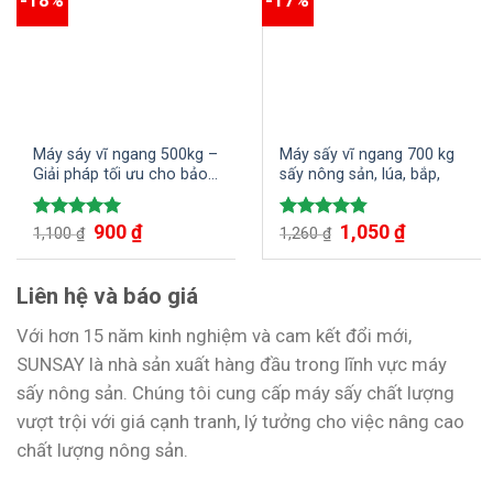
Máy sáy vĩ ngang 500kg –
Máy sấy vĩ ngang 700 kg
Giải pháp tối ưu cho bảo
sấy nông sản, lúa, bắp,
quản nông sản
900
₫
1,050
₫
Được xếp
Được xếp
1,100
₫
1,260
₫
hạng
5.00
hạng
4.80
5 sao
5 sao
Liên hệ và báo giá
Với hơn 15 năm kinh nghiệm và cam kết đổi mới,
SUNSAY là nhà sản xuất hàng đầu trong lĩnh vực máy
sấy nông sản. Chúng tôi cung cấp máy sấy chất lượng
vượt trội với giá cạnh tranh, lý tưởng cho việc nâng cao
chất lượng nông sản.