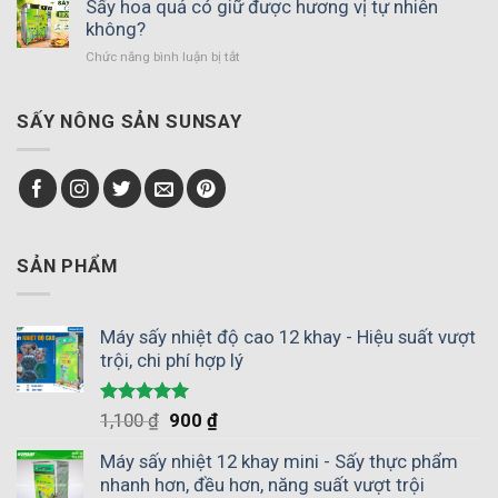
sấy
Sấy hoa quả có giữ được hương vị tự nhiên
đảo
phù
không?
chiều
hợp
gió
Chức năng bình luận bị tắt
ở
với
–
Sấy
hợp
Giải
hoa
tác
pháp
quả
SẤY NÔNG SẢN SUNSAY
xã
thay
có
nông
thế
giữ
nghiệp
phơi
được
giúp
nắng
hương
chủ
vị
động
tự
mùa
nhiên
SẢN PHẨM
vụ
không?
Máy sấy nhiệt độ cao 12 khay - Hiệu suất vượt
trội, chi phí hợp lý
Được xếp
1,100
₫
900
₫
hạng
5.00
5 sao
Máy sấy nhiệt 12 khay mini - Sấy thực phẩm
nhanh hơn, đều hơn, năng suất vượt trội