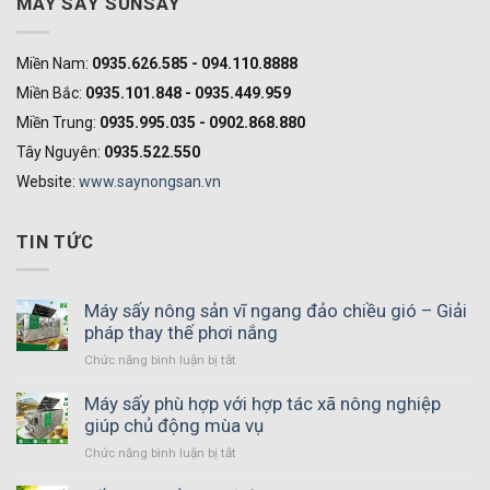
MÁY SẤY SUNSAY
Miền Nam:
0935.626.585 - 094.110.8888
Miền Bắc:
0935.101.848 - 0935.449.959
Miền Trung:
0935.995.035 - 0902.868.880
Tây Nguyên:
0935.522.550
Website:
www.saynongsan.vn
TIN TỨC
Máy sấy nông sản vĩ ngang đảo chiều gió – Giải
pháp thay thế phơi nắng
Chức năng bình luận bị tắt
ở
Máy
sấy
Máy sấy phù hợp với hợp tác xã nông nghiệp
nông
giúp chủ động mùa vụ
sản
Chức năng bình luận bị tắt
ở
vĩ
Máy
ngang