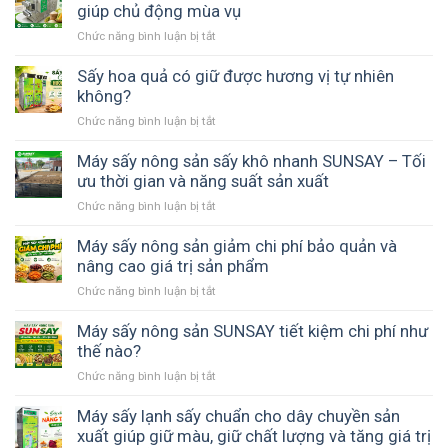
nông
giúp chủ động mùa vụ
sản
Chức năng bình luận bị tắt
ở
vĩ
Máy
ngang
sấy
Sấy hoa quả có giữ được hương vị tự nhiên
đảo
phù
không?
chiều
hợp
gió
Chức năng bình luận bị tắt
ở
với
–
Sấy
hợp
Giải
hoa
Máy sấy nông sản sấy khô nhanh SUNSAY – Tối
tác
pháp
quả
ưu thời gian và năng suất sản xuất
xã
thay
có
nông
thế
Chức năng bình luận bị tắt
ở
giữ
nghiệp
phơi
Máy
được
giúp
nắng
sấy
Máy sấy nông sản giảm chi phí bảo quản và
hương
chủ
nông
nâng cao giá trị sản phẩm
vị
động
sản
tự
mùa
Chức năng bình luận bị tắt
ở
sấy
nhiên
vụ
Máy
khô
không?
sấy
Máy sấy nông sản SUNSAY tiết kiệm chi phí như
nhanh
nông
thế nào?
SUNSAY
sản
–
Chức năng bình luận bị tắt
ở
giảm
Tối
Máy
chi
ưu
sấy
Máy sấy lạnh sấy chuẩn cho dây chuyền sản
phí
thời
nông
xuất giúp giữ màu, giữ chất lượng và tăng giá trị
bảo
gian
sản