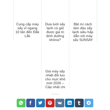
Cung cấp máy
Dưa lưới sấy
Bật mí cách
sấy vĩ ngang
lạnh có giữ
làm dâu sấy
10 tấn đến Đắk
được giá trị
lạnh siêu hấp
Lắk
dinh dưỡng
dẫn với máy
không?
sấy SUNSAY
Giá máy sấy
nhiệt đối lưu
cho mực khô
mới 2026 –
Cập nhật chi
tiết