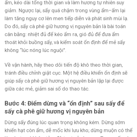
ẩm, kéo dài tổng thời gian và làm hương tự nhiên suy
giảm. Ngược lại, sấy quá chậm trong vùng ẩm–ấm lại
làm tăng nguy cơ lên men tiếp diễn và phát sinh mùi lạ.
Do đó, sấy cà phê giữ hương vị nguyên bản là bài toán
cân bằng: nhiệt đủ để kéo ẩm ra, gió đủ để đưa ẩm
thoát khỏi buồng sấy, và kiểm soát ổn định để mẻ sấy
không “lúc nóng lúc nguội”.
Về vận hành, hãy theo dõi tiến độ khô theo thời gian,
tránh điều chỉnh giật cục. Một hệ điều khiển ổn định sẽ
giúp sấy cà phê giữ hương vị nguyên bản lặp lại được
giữa các mẻ, giảm sai số do thao tác.
Bước 4: Điểm dừng và “ổn định” sau sấy để
sấy cà phê giữ hương vị nguyên bản
Dừng sấy đúng lúc quan trọng không kém. Dừng sớm
khiến hạt còn ẩm, dễ mốc khi lưu kho; dừng muộn có thể