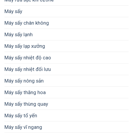
nhỏ
doanh
như
và
Máy sấy
thế
doanh
nào
nghiệp
cho
Máy sấy chân không
nhỏ
phù
hợp?
Máy sấy lạnh
Máy sấy lạp xưởng
Máy sấy nhiệt độ cao
Máy sấy nhiệt đối lưu
Máy sấy nông sản
Máy sấy thăng hoa
Máy sấy thùng quay
Máy sấy tổ yến
Máy sấy vĩ ngang