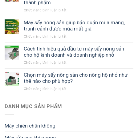
thành phẩm
quản
và
SUNSAY
và
năng
Chức năng bình luận bị tắt
ở
tiết
nâng
suất
Máy
kiệm
cao
sản
sấy
Máy sấy nông sản giúp bảo quản mùa màng,
chi
giá
xuất
lạnh
tránh cảnh được mùa mất giá
phí
trị
sấy
như
sản
Chức năng bình luận bị tắt
ở
chuẩn
thế
phẩm
Máy
cho
nào?
sấy
Cách tính hiệu quả đầu tư máy sấy nông sản
dây
nông
cho hộ kinh doanh và doanh nghiệp nhỏ
chuyền
sản
sản
Chức năng bình luận bị tắt
ở
giúp
xuất
Cách
bảo
giúp
tính
Chọn máy sấy nông sản cho nông hộ nhỏ như
quản
giữ
hiệu
thế nào cho phù hợp?
mùa
màu,
quả
màng,
giữ
Chức năng bình luận bị tắt
ở
đầu
tránh
chất
Chọn
tư
cảnh
lượng
máy
máy
được
và
sấy
DANH MỤC SẢN PHẨM
sấy
mùa
tăng
nông
nông
mất
giá
sản
sản
giá
trị
cho
cho
Máy chiên chân không
thành
nông
hộ
phẩm
hộ
kinh
Máy rửa sục khí ozone