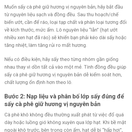
Muốn sấy cà phê giữ hương vị nguyên bản, hãy bắt đầu
từ nguyên liệu sạch và đồng đều. Sau thu hoạch/chế
biến ướt, cần để ráo, loại tạp chất và phân loại tương đối
về kích thước, mức ẩm. Lô nguyên liệu “lẫn” (hạt ướt
nhiều xen hạt đã ráo) sẽ khiến bạn phải kéo dài sấy hoặc
tăng nhiệt, làm tăng rủi ro mất hương.
Nếu có điều kiện, hãy sấy theo từng nhóm gần giống
nhau thay vì dồn tất cả vào một mẻ. Tính đồng đều giúp
sấy cà phê giữ hương vị nguyên bản dễ kiểm soát hơn,
chất lượng ổn định hơn theo lô.
Bước 2: Nạp liệu và phân bố lớp sấy đúng để
sấy cà phê giữ hương vị nguyên bản
Cà phê khô không đều thường xuất phát từ việc đổ quá
dày hoặc luồng gió không xuyên qua lớp hạt. Khi bề mặt
ngoài khô trước, bên trong còn ẩm, hạt dễ bị “hấp hơi”,