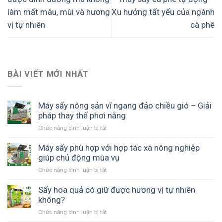
làm mất màu, mùi và hương
Xu hướng tất yếu của ngành
vị tự nhiên
cà phê
BÀI VIẾT MỚI NHẤT
Máy sấy nông sản vĩ ngang đảo chiều gió – Giải
pháp thay thế phơi nắng
Chức năng bình luận bị tắt
ở
Máy
sấy
Máy sấy phù hợp với hợp tác xã nông nghiệp
nông
giúp chủ động mùa vụ
sản
Chức năng bình luận bị tắt
ở
vĩ
Máy
ngang
sấy
Sấy hoa quả có giữ được hương vị tự nhiên
đảo
phù
không?
chiều
hợp
gió
Chức năng bình luận bị tắt
ở
với
–
Sấy