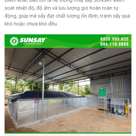
soát nhiệt độ, độ ẩm và lưu lượng gió hoàn toàn tự
động, giúp mẻ sấy đạt chất lượng ổn định, tránh sấy quá
khô hoặc chưa khô đều.