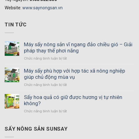
Website:
www.saynongsan.vn
TIN TỨC
Máy sấy nông sản vĩ ngang đảo chiều gió – Giải
pháp thay thế phơi nắng
Chức năng bình luận bị tắt
ở
Máy
sấy
Máy sấy phù hợp với hợp tác xã nông nghiệp
nông
giúp chủ động mùa vụ
sản
Chức năng bình luận bị tắt
ở
vĩ
Máy
ngang
sấy
Sấy hoa quả có giữ được hương vị tự nhiên
đảo
phù
không?
chiều
hợp
gió
Chức năng bình luận bị tắt
ở
với
–
Sấy
hợp
Giải
hoa
tác
pháp
quả
SẤY NÔNG SẢN SUNSAY
xã
thay
có
nông
thế