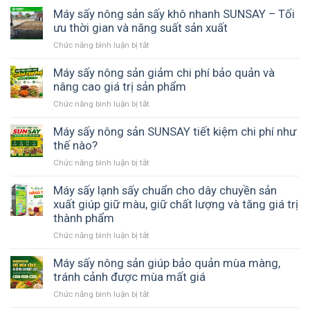
hợp
Giải
hoa
Máy sấy nông sản sấy khô nhanh SUNSAY – Tối
tác
pháp
quả
ưu thời gian và năng suất sản xuất
xã
thay
có
nông
thế
Chức năng bình luận bị tắt
ở
giữ
nghiệp
phơi
Máy
được
giúp
nắng
sấy
Máy sấy nông sản giảm chi phí bảo quản và
hương
chủ
nông
nâng cao giá trị sản phẩm
vị
động
sản
tự
mùa
Chức năng bình luận bị tắt
ở
sấy
nhiên
vụ
Máy
khô
không?
sấy
Máy sấy nông sản SUNSAY tiết kiệm chi phí như
nhanh
nông
thế nào?
SUNSAY
sản
–
Chức năng bình luận bị tắt
ở
giảm
Tối
Máy
chi
ưu
sấy
Máy sấy lạnh sấy chuẩn cho dây chuyền sản
phí
thời
nông
xuất giúp giữ màu, giữ chất lượng và tăng giá trị
bảo
gian
sản
thành phẩm
quản
và
SUNSAY
và
năng
Chức năng bình luận bị tắt
ở
tiết
nâng
suất
Máy
kiệm
cao
sản
sấy
Máy sấy nông sản giúp bảo quản mùa màng,
chi
giá
xuất
lạnh
tránh cảnh được mùa mất giá
phí
trị
sấy
như
sản
Chức năng bình luận bị tắt
ở
chuẩn
thế
phẩm
Máy
cho