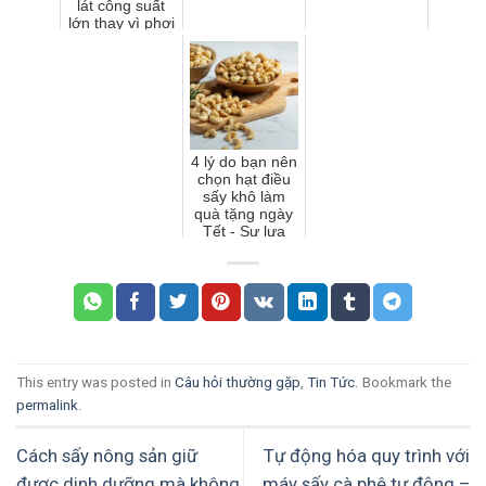
lát công suất
lớn thay vì phơi
truyền thống?
4 lý do bạn nên
chọn hạt điều
sấy khô làm
quà tặng ngày
Tết - Sự lựa
chọn hấp dẫn
và ý nghĩa
This entry was posted in
Câu hỏi thường gặp
,
Tin Tức
. Bookmark the
permalink
.
Cách sấy nông sản giữ
Tự động hóa quy trình với
được dinh dưỡng mà không
máy sấy cà phê tự động –