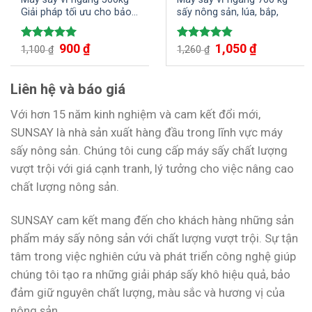
Giải pháp tối ưu cho bảo
sấy nông sản, lúa, bắp,
quản nông sản
900
₫
1,050
₫
Được xếp
Được xếp
1,100
₫
1,260
₫
hạng
5.00
hạng
4.80
5 sao
5 sao
Liên hệ và báo giá
Với hơn 15 năm kinh nghiệm và cam kết đổi mới,
SUNSAY là nhà sản xuất hàng đầu trong lĩnh vực máy
sấy nông sản. Chúng tôi cung cấp máy sấy chất lượng
vượt trội với giá cạnh tranh, lý tưởng cho việc nâng cao
chất lượng nông sản.
SUNSAY cam kết mang đến cho khách hàng những sản
phẩm máy sấy nông sản với chất lượng vượt trội. Sự tận
tâm trong việc nghiên cứu và phát triển công nghệ giúp
chúng tôi tạo ra những giải pháp sấy khô hiệu quả, bảo
đảm giữ nguyên chất lượng, màu sắc và hương vị của
nông sản.