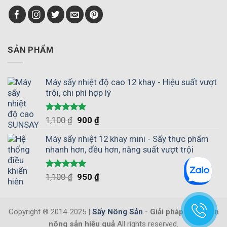
giữ
nghiệp
phơi
được
giúp
nắng
hương
chủ
vị
động
tự
mùa
nhiên
SẢN PHẨM
vụ
không?
Máy sấy nhiệt độ cao 12 khay - Hiệu suất vượt
trội, chi phí hợp lý
Được xếp
1,100
₫
900
₫
hạng
5.00
5 sao
Máy sấy nhiệt 12 khay mini - Sấy thực phẩm
nhanh hơn, đều hơn, năng suất vượt trội
Được xếp
1,100
₫
950
₫
hạng
5.00
5 sao
Copyright ® 2014-2025 |
Sấy Nông Sản
- Giải pháp bảo quản
nông sản hiệu quả
All rights reserved.