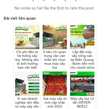
No votes so far! Be the first to rate this post.
Bài viết liên quan:
Chi phí đầu tư
5 tiêu chí quan
Lắp đặt máy
hệ thống sấy
trọng cần cân
sấy nông sản
lúa: Những yếu
nhắc khi chọn
tại Điện Quang
tố ảnh hưởng
mua máy sấy
- Bước tiến mới
bạn cần biết
lúa
cho người nông
dân
Vì sao doanh
Giá máy sấy ớt
Máy sấy lúa 12
nghiệp nên đầu
mới cập nhật
tấn DRYER-
tư máy sấy sắn
mới 2023
BER12