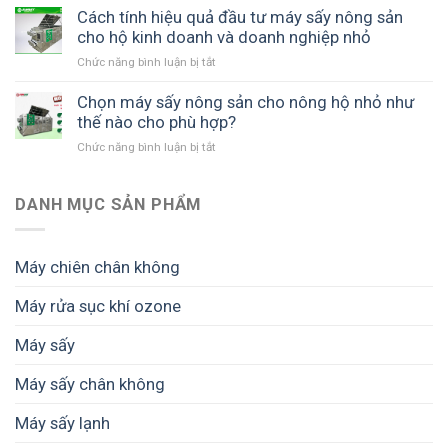
nào?
sấy
Cách tính hiệu quả đầu tư máy sấy nông sản
dây
nông
cho hộ kinh doanh và doanh nghiệp nhỏ
chuyền
sản
sản
Chức năng bình luận bị tắt
ở
giúp
xuất
Cách
bảo
giúp
tính
Chọn máy sấy nông sản cho nông hộ nhỏ như
quản
giữ
hiệu
thế nào cho phù hợp?
mùa
màu,
quả
màng,
giữ
Chức năng bình luận bị tắt
ở
đầu
tránh
chất
Chọn
tư
cảnh
lượng
máy
máy
được
và
sấy
DANH MỤC SẢN PHẨM
sấy
mùa
tăng
nông
nông
mất
giá
sản
sản
giá
trị
cho
cho
Máy chiên chân không
thành
nông
hộ
phẩm
hộ
kinh
Máy rửa sục khí ozone
nhỏ
doanh
như
và
Máy sấy
thế
doanh
nào
nghiệp
cho
Máy sấy chân không
nhỏ
phù
hợp?
Máy sấy lạnh