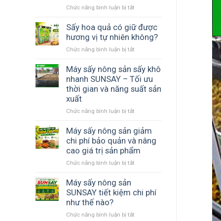
Chức năng bình luận bị tắt
ở
ngang
Máy
đảo
sấy
Sấy hoa quả có giữ được
chiều
phù
hương vị tự nhiên không?
gió
hợp
–
Chức năng bình luận bị tắt
ở
với
Giải
Sấy
hợp
pháp
hoa
Máy sấy nông sản sấy khô
tác
thay
quả
nhanh SUNSAY – Tối ưu
xã
thế
có
thời gian và năng suất sản
nông
phơi
giữ
nghiệp
xuất
nắng
được
giúp
Chức năng bình luận bị tắt
ở
hương
chủ
Máy
vị
động
sấy
Máy sấy nông sản giảm
tự
mùa
nông
nhiên
chi phí bảo quản và nâng
vụ
sản
không?
cao giá trị sản phẩm
sấy
Chức năng bình luận bị tắt
ở
khô
Máy
nhanh
sấy
Máy sấy nông sản
SUNSAY
nông
SUNSAY tiết kiệm chi phí
–
sản
Tối
như thế nào?
giảm
ưu
Chức năng bình luận bị tắt
ở
chi
thời