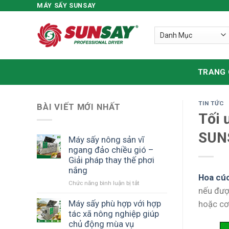
MÁY SẤY SUNSAY
Skip
to
content
TRANG
TIN TỨC
BÀI VIẾT MỚI NHẤT
Tối 
SUN
Máy sấy nông sản vĩ
ngang đảo chiều gió –
Giải pháp thay thế phơi
nắng
Hoa cúc
Chức năng bình luận bị tắt
ở
nếu đượ
Máy
sấy
Máy sấy phù hợp với hợp
hoặc cơ
nông
tác xã nông nghiệp giúp
sản
chủ động mùa vụ
vĩ