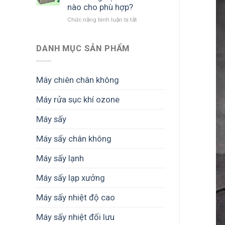
quả
cảnh
tăng
nào cho phù hợp?
đầu
được
giá
Chức năng bình luận bị tắt
ở
tư
mùa
trị
Chọn
máy
mất
thành
máy
sấy
giá
phẩm
sấy
DANH MỤC SẢN PHẨM
nông
nông
sản
sản
cho
cho
hộ
Máy chiên chân không
nông
kinh
hộ
doanh
Máy rửa sục khí ozone
nhỏ
và
như
doanh
Máy sấy
thế
nghiệp
nào
nhỏ
cho
Máy sấy chân không
phù
hợp?
Máy sấy lạnh
Máy sấy lạp xưởng
Máy sấy nhiệt độ cao
Máy sấy nhiệt đối lưu