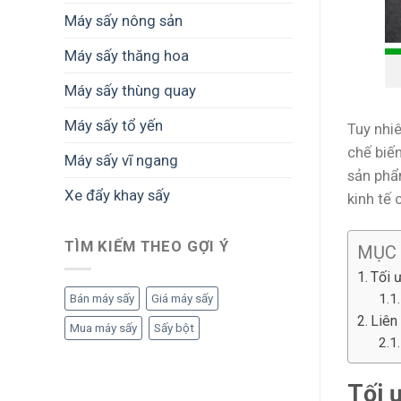
Máy sấy nông sản
Máy sấy thăng hoa
Máy sấy thùng quay
Máy sấy tổ yến
Tuy nhiê
chế biến
Máy sấy vĩ ngang
sản phẩ
Xe đẩy khay sấy
kinh tế 
TÌM KIẾM THEO GỢI Ý
MỤC
Tối 
Bán máy sấy
Giá máy sấy
Liên
Mua máy sấy
Sấy bột
Tối 