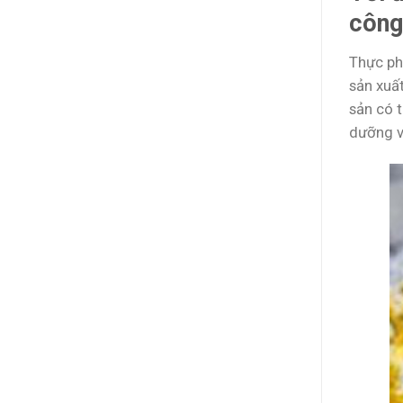
công
Thực ph
sản xuấ
sản có 
dưỡng v