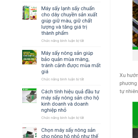
Máy
phí
gian
sấy
Máy sấy lạnh sấy chuẩn
bảo
và
nông
cho dây chuyền sản xuất
quản
năng
sản
và
giúp giữ màu, giữ chất
suất
SUNSAY
nâng
sản
lượng và tăng giá trị
tiết
cao
xuất
thành phẩm
kiệm
giá
chi
Chức năng bình luận bị tắt
ở
trị
phí
Máy
sản
như
sấy
Máy sấy nông sản giúp
phẩm
thế
lạnh
bảo quản mùa màng,
nào?
sấy
tránh cảnh được mùa mất
chuẩn
giá
cho
Xu hướn
Chức năng bình luận bị tắt
ở
dây
phương 
Máy
chuyền
tự nhiên
sấy
Cách tính hiệu quả đầu tư
sản
nông
xuất
máy sấy nông sản cho hộ
sản
giúp
kinh doanh và doanh
giúp
giữ
nghiệp nhỏ
bảo
màu,
Chức năng bình luận bị tắt
ở
quản
giữ
Cách
mùa
chất
tính
Chọn máy sấy nông sản
màng,
lượng
hiệu
tránh
và
cho nông hộ nhỏ như thế