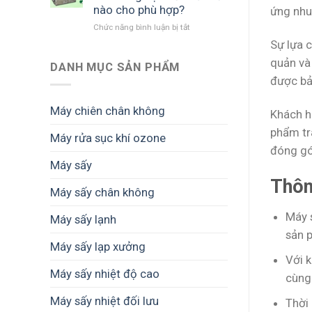
quả
cảnh
tăng
nào cho phù hợp?
ứng nhu 
đầu
được
giá
Chức năng bình luận bị tắt
ở
tư
mùa
trị
Chọn
máy
mất
Sự lựa 
thành
máy
sấy
giá
phẩm
quản và
sấy
DANH MỤC SẢN PHẨM
nông
nông
được bảo
sản
sản
cho
cho
hộ
Máy chiên chân không
Khách h
nông
kinh
hộ
doanh
phẩm tr
Máy rửa sục khí ozone
nhỏ
và
đóng gó
như
doanh
Máy sấy
thế
nghiệp
nào
nhỏ
Thôn
cho
Máy sấy chân không
phù
Máy 
hợp?
Máy sấy lạnh
sản 
Máy sấy lạp xưởng
Với 
Máy sấy nhiệt độ cao
cùng 
Máy sấy nhiệt đối lưu
Thời 