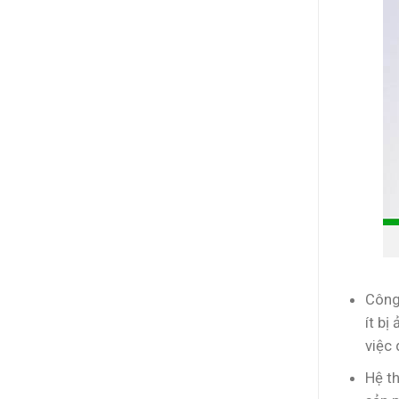
Công
ít bị
việc 
Hệ t