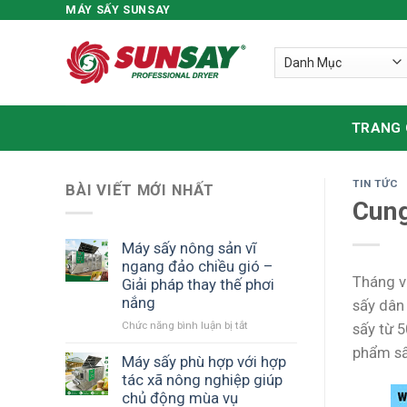
MÁY SẤY SUNSAY
Skip
to
content
TRANG
TIN TỨC
BÀI VIẾT MỚI NHẤT
Cung
Máy sấy nông sản vĩ
ngang đảo chiều gió –
Tháng v
Giải pháp thay thế phơi
nắng
sấy dân
Chức năng bình luận bị tắt
ở
sấy từ 
Máy
phẩm sấ
sấy
Máy sấy phù hợp với hợp
nông
tác xã nông nghiệp giúp
sản
chủ động mùa vụ
vĩ