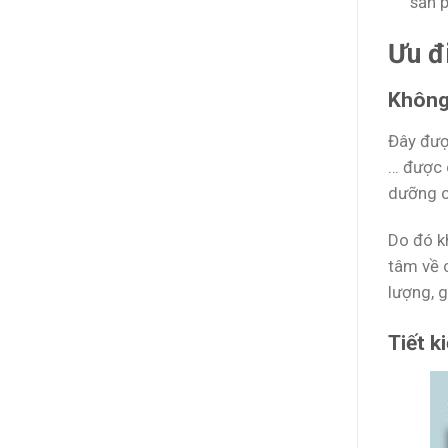
sản p
Ưu đ
Không 
Đây đượ
… được 
dưỡng c
Do đó k
tâm về 
lượng, 
Tiết k