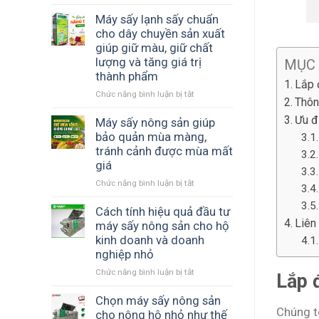
Máy
phí
gian
sấy
Máy sấy lạnh sấy chuẩn
bảo
và
nông
cho dây chuyền sản xuất
quản
năng
sản
và
giúp giữ màu, giữ chất
suất
SUNSAY
nâng
sản
lượng và tăng giá trị
MỤC
tiết
cao
xuất
thành phẩm
kiệm
giá
Lắp 
chi
Chức năng bình luận bị tắt
ở
trị
Thôn
phí
Máy
sản
Ưu đ
như
sấy
Máy sấy nông sản giúp
phẩm
thế
lạnh
bảo quản mùa màng,
nào?
sấy
tránh cảnh được mùa mất
chuẩn
giá
cho
Chức năng bình luận bị tắt
ở
dây
Máy
chuyền
sấy
Cách tính hiệu quả đầu tư
sản
nông
Liên
xuất
máy sấy nông sản cho hộ
sản
giúp
kinh doanh và doanh
giúp
giữ
nghiệp nhỏ
bảo
màu,
Chức năng bình luận bị tắt
ở
quản
giữ
Lắp 
Cách
mùa
chất
tính
Chọn máy sấy nông sản
màng,
lượng
Chúng t
hiệu
tránh
và
cho nông hộ nhỏ như thế