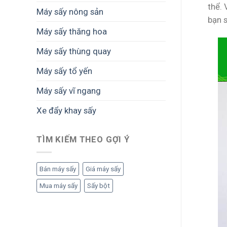
thể.
Máy sấy nông sản
bạn s
Máy sấy thăng hoa
Máy sấy thùng quay
Máy sấy tổ yến
Máy sấy vĩ ngang
Xe đẩy khay sấy
TÌM KIẾM THEO GỢI Ý
Bán máy sấy
Giá máy sấy
Mua máy sấy
Sấy bột