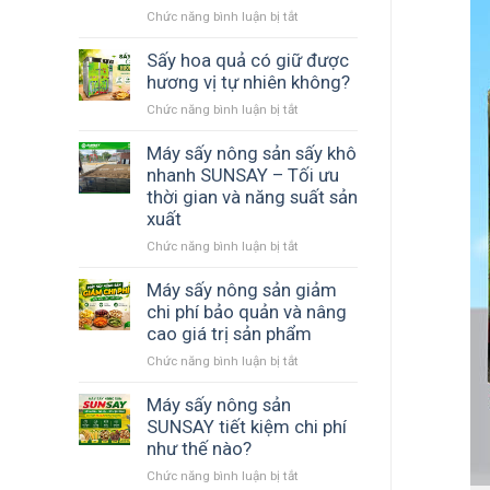
Chức năng bình luận bị tắt
ở
ngang
Máy
đảo
sấy
Sấy hoa quả có giữ được
chiều
phù
hương vị tự nhiên không?
gió
hợp
–
Chức năng bình luận bị tắt
ở
với
Giải
Sấy
hợp
pháp
hoa
Máy sấy nông sản sấy khô
tác
thay
quả
nhanh SUNSAY – Tối ưu
xã
thế
có
thời gian và năng suất sản
nông
phơi
giữ
nghiệp
xuất
nắng
được
giúp
Chức năng bình luận bị tắt
ở
hương
chủ
Máy
vị
động
sấy
Máy sấy nông sản giảm
tự
mùa
nông
nhiên
chi phí bảo quản và nâng
vụ
sản
không?
cao giá trị sản phẩm
sấy
Chức năng bình luận bị tắt
ở
khô
Máy
nhanh
sấy
Máy sấy nông sản
SUNSAY
nông
SUNSAY tiết kiệm chi phí
–
sản
Tối
như thế nào?
giảm
ưu
Chức năng bình luận bị tắt
ở
chi
thời